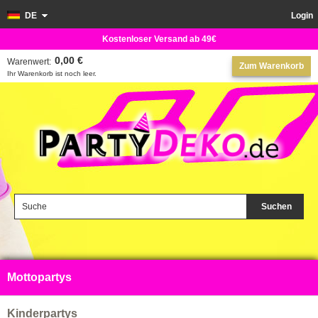
DE
Login
Kostenloser Versand ab 49€
0,00 €
Warenwert:
Zum Warenkorb
Ihr Warenkorb ist noch leer.
Suchen
Mottopartys
Kinderpartys