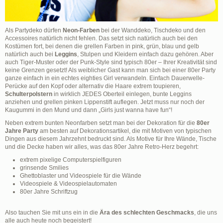
Als Partydeko dürfen
Neon-Farben
bei der Wanddeko, Tischdeko und den
Accessoires natürlich nicht fehlen. Das setzt sich natürlich auch bei den
Kostümen fort, bei denen die grellen Farben in pink, grün, blau und gelb
natürlich auch bei
Leggins
, Stulpen und Kleidern einfach dazu gehören. Aber
auch Tiger-Muster oder der Punk-Style sind typisch 80er – Ihrer Kreativität sind
keine Grenzen gesetzt! Als weiblicher Gast kann man sich bei einer 80er Party
ganze einfach in ein echtes eighties Girl verwandeln. Einfach Dauerwelle-
Perücke auf den Kopf oder alternativ die Haare extrem toupieren,
Schulterpolstern
in wirklich JEDES Oberteil einlegen, bunte Leggins
anziehen und grellen pinken Lippenstift auflegen. Jetzt muss nur noch der
Kaugummi in den Mund und dann „Girls just wanna have fun“!
Neben extrem bunten Neonfarben setzt man bei der Dekoration für die
80er
Jahre Party
am besten auf Dekorationsartikel, die mit Motiven von typischen
Dingen aus diesem Jahrzehnt bedruckt sind. Als Motive für Ihre Wände, Tische
und die Decke haben wir alles, was das 80er Jahre Retro-Herz begehrt:
extrem pixelige Computerspielfiguren
grinsende Smilies
Ghettoblaster und Videospiele für die Wände
Videospiele & Videospielautomaten
80er Jahre Schriftzug
Also tauchen Sie mit uns ein in die
Ära des schlechten Geschmacks
, die uns
alle auch heute noch begeistert!