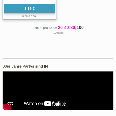
3,19 €
0,06 € / Stk.
20
40
80
100
Artikel pro Seite:
,
,
,
(1 Artikel)
80er Jahre Partys sind IN