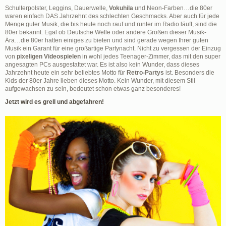
Schulterpolster, Leggins, Dauerwelle,
Vokuhila
und Neon-Farben…die 80er
waren einfach DAS Jahrzehnt des schlechten Geschmacks. Aber auch für jede
Menge guter Musik, die bis heute noch rauf und runter im Radio läuft, sind die
80er bekannt. Egal ob Deutsche Welle oder andere Größen dieser Musik-
Ära…die 80er hatten einiges zu bieten und sind gerade wegen Ihrer guten
Musik ein Garant für eine großartige Partynacht. Nicht zu vergessen der Einzug
von
pixeligen Videospielen
in wohl jedes Teenager-Zimmer, das mit den super
angesagten PCs ausgestattet war. Es ist also kein Wunder, dass dieses
Jahrzehnt heute ein sehr beliebtes Motto für
Retro-Partys
ist. Besonders die
Kids der 80er Jahre lieben dieses Motto. Kein Wunder, mit diesem Stil
aufgewachsen zu sein, bedeutet schon etwas ganz besonderes!
Jetzt wird es grell und abgefahren!