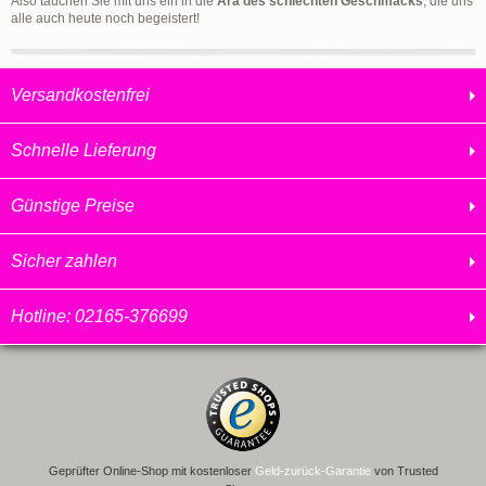
Also tauchen Sie mit uns ein in die
Ära des schlechten Geschmacks
, die uns
alle auch heute noch begeistert!
Versandkostenfrei
Schnelle Lieferung
Günstige Preise
Sicher zahlen
Hotline: 02165-376699
Geprüfter Online-Shop mit kostenloser
Geld-zurück-Garantie
von Trusted