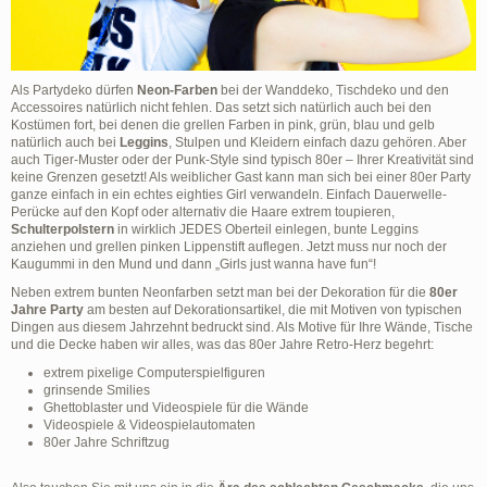
Als Partydeko dürfen
Neon-Farben
bei der Wanddeko, Tischdeko und den
Accessoires natürlich nicht fehlen. Das setzt sich natürlich auch bei den
Kostümen fort, bei denen die grellen Farben in pink, grün, blau und gelb
natürlich auch bei
Leggins
, Stulpen und Kleidern einfach dazu gehören. Aber
auch Tiger-Muster oder der Punk-Style sind typisch 80er – Ihrer Kreativität sind
keine Grenzen gesetzt! Als weiblicher Gast kann man sich bei einer 80er Party
ganze einfach in ein echtes eighties Girl verwandeln. Einfach Dauerwelle-
Perücke auf den Kopf oder alternativ die Haare extrem toupieren,
Schulterpolstern
in wirklich JEDES Oberteil einlegen, bunte Leggins
anziehen und grellen pinken Lippenstift auflegen. Jetzt muss nur noch der
Kaugummi in den Mund und dann „Girls just wanna have fun“!
Neben extrem bunten Neonfarben setzt man bei der Dekoration für die
80er
Jahre Party
am besten auf Dekorationsartikel, die mit Motiven von typischen
Dingen aus diesem Jahrzehnt bedruckt sind. Als Motive für Ihre Wände, Tische
und die Decke haben wir alles, was das 80er Jahre Retro-Herz begehrt:
extrem pixelige Computerspielfiguren
grinsende Smilies
Ghettoblaster und Videospiele für die Wände
Videospiele & Videospielautomaten
80er Jahre Schriftzug