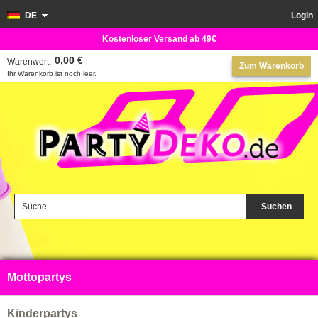
DE
Login
Kostenloser Versand ab 49€
0,00 €
Warenwert:
Zum Warenkorb
Ihr Warenkorb ist noch leer.
Suchen
Mottopartys
Kinderpartys