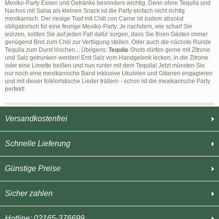
Mexiko-Party Essen und Getränke besonders wichtig. Denn ohne Tequila und
Nachos mit Salsa als kleinen Snack ist die Party einfach nicht richtig
mexikanisch. Der riesige Topf mit Chili con Carne ist zudem absolut
obligatorisch für eine feurige Mexiko-Party. Je nachdem, wie scharf Sie
würzen, sollten Sie auf jeden Fall dafür sorgen, dass Sie Ihren Gästen immer
genügend Brot zum Chili zur Verfügung stellen. Oder auch die nächste Runde
Tequila zum Durst löschen... Übrigens:
Tequila
-Shots dürfen gerne mit Zitrone
und Salz getrunken werden! Erst Salz vom Handgelenk lecken, in die Zitrone
oder eine Limette beißen und nun runter mit dem Tequila! Jetzt müssten Sie
nur noch eine mexikanische Band inklusive Ukulelen und Gitarren engagieren
und mit dieser folkloristische Lieder trällern - schon ist die mexikanische Party
perfekt!
Versandkostenfrei
Schnelle Lieferung
Günstige Preise
Sicher zahlen
Hotline: 02165-376699