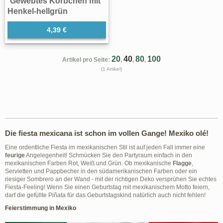
Gewebtes Körbchen mit
Henkel-hellgrün
4,39 €
20
40
80
100
Artikel pro Seite:
,
,
,
(1 Artikel)
Die fiesta mexicana ist schon im vollen Gange! Mexiko olé!
Eine ordentliche Fiesta im mexikanischen Stil ist auf jeden Fall immer eine
feurige
Angelegenheit! Schmücken Sie den Partyraum einfach in den
mexikanischen Farben Rot, Weiß und Grün. Ob mexikanische
Flagge
,
Servietten und Pappbecher in den südamerikanischen Farben oder ein
riesiger Sombrero an der Wand - mit der richtigen Deko versprühen Sie echtes
Fiesta-Feeling! Wenn Sie einen Geburtstag mit mexikanischem Motto feiern,
darf die gefüllte Piñata für das Geburtstagskind natürlich auch nicht fehlen!
Feierstimmung in Mexiko