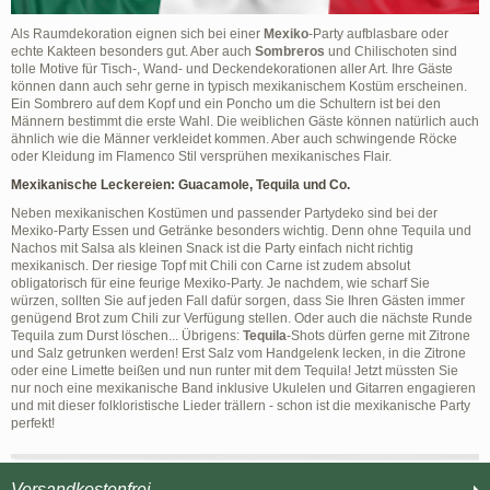
Als Raumdekoration eignen sich bei einer
Mexiko
-Party aufblasbare oder
echte Kakteen besonders gut. Aber auch
Sombreros
und Chilischoten sind
tolle Motive für Tisch-, Wand- und Deckendekorationen aller Art. Ihre Gäste
können dann auch sehr gerne in typisch mexikanischem Kostüm erscheinen.
Ein Sombrero auf dem Kopf und ein Poncho um die Schultern ist bei den
Männern bestimmt die erste Wahl. Die weiblichen Gäste können natürlich auch
ähnlich wie die Männer verkleidet kommen. Aber auch schwingende Röcke
oder Kleidung im Flamenco Stil versprühen mexikanisches Flair.
Mexikanische Leckereien: Guacamole, Tequila und Co.
Neben mexikanischen Kostümen und passender Partydeko sind bei der
Mexiko-Party Essen und Getränke besonders wichtig. Denn ohne Tequila und
Nachos mit Salsa als kleinen Snack ist die Party einfach nicht richtig
mexikanisch. Der riesige Topf mit Chili con Carne ist zudem absolut
obligatorisch für eine feurige Mexiko-Party. Je nachdem, wie scharf Sie
würzen, sollten Sie auf jeden Fall dafür sorgen, dass Sie Ihren Gästen immer
genügend Brot zum Chili zur Verfügung stellen. Oder auch die nächste Runde
Tequila zum Durst löschen... Übrigens:
Tequila
-Shots dürfen gerne mit Zitrone
und Salz getrunken werden! Erst Salz vom Handgelenk lecken, in die Zitrone
oder eine Limette beißen und nun runter mit dem Tequila! Jetzt müssten Sie
nur noch eine mexikanische Band inklusive Ukulelen und Gitarren engagieren
und mit dieser folkloristische Lieder trällern - schon ist die mexikanische Party
perfekt!
Versandkostenfrei