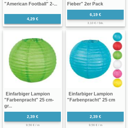
"American Football" 2-...
Fieber" 2er Pack
6,19 €
4,29 €
3,10 € / Stk.
Einfarbiger Lampion
Einfarbiger Lampion
"Farbenpracht" 25 cm-
"Farbenpracht" 25 cm
gr...
2,39 €
2,39 €
9,56 € / m
9,56 € / m