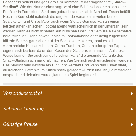
Besonders beliebt und ganz groß im Kommen ist das sogenannte
„Snack-
Stadion“
. Wie der Name schon sagt, wird eine Schüssel oder ein sonstiger
Behälter in Form eines Stadions gebracht und anschließend mit Essen befüllt.
Hoch im Kurs steht natürlich die ungesunde Variante mit vielen bunten
Süßigkeiten und Chips! Aber auch wenn Sie als Gemüse-Fan an einem
fettigen amerikanischen Footballabend wahrscheinlich in der Unterzahl sein
werden, kann es nicht schaden, ein bisschen Obst und Gemüse als Alternative
bereitzuhalten. Denn obwohl es beim Footballabend eher deftig zugeht und
frittierte Snacks ganz oben auf der Speisekarte stehen, lohnt es sich,
vitaminreiche Kost anzubieten. Grüne Trauben, Gurken oder grüne Paprika
eignen sich bestens dafür, den Rasen des Stadions zu imitieren. Auf diese
Weise können Sie auch „eingefleischten Fans“ die gesunde Variante des
Snack-Stadions schmackhaft machen. Wie Sie sich auch entscheiden werden:
Das Stadion wird definitiv ein Highlight werden! Und wenn das Essen steht,
ausreichend Getränke im Kühlschrank gelagert wurden und Ihr „Heimstadion“
ansprechend dekoriert wurde, kann das Spiel beginnen!
Versandkostenfrei
Schnelle Lieferung
Günstige Preise