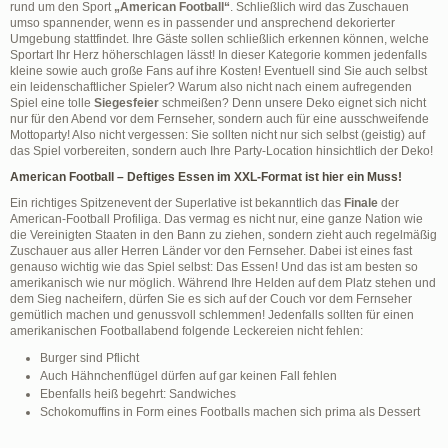
rund um den Sport
„American Football“
. Schließlich wird das Zuschauen
umso spannender, wenn es in passender und ansprechend dekorierter
Umgebung stattfindet. Ihre Gäste sollen schließlich erkennen können, welche
Sportart Ihr Herz höherschlagen lässt! In dieser Kategorie kommen jedenfalls
kleine sowie auch große Fans auf ihre Kosten! Eventuell sind Sie auch selbst
ein leidenschaftlicher Spieler? Warum also nicht nach einem aufregenden
Spiel eine tolle
Siegesfeier
schmeißen? Denn unsere Deko eignet sich nicht
nur für den Abend vor dem Fernseher, sondern auch für eine ausschweifende
Mottoparty! Also nicht vergessen: Sie sollten nicht nur sich selbst (geistig) auf
das Spiel vorbereiten, sondern auch Ihre Party-Location hinsichtlich der Deko!
American Football – Deftiges Essen im XXL-Format ist hier ein Muss!
Ein richtiges Spitzenevent der Superlative ist bekanntlich das
Finale
der
American-Football Profiliga. Das vermag es nicht nur, eine ganze Nation wie
die Vereinigten Staaten in den Bann zu ziehen, sondern zieht auch regelmäßig
Zuschauer aus aller Herren Länder vor den Fernseher. Dabei ist eines fast
genauso wichtig wie das Spiel selbst: Das Essen! Und das ist am besten so
amerikanisch wie nur möglich. Während Ihre Helden auf dem Platz stehen und
dem Sieg nacheifern, dürfen Sie es sich auf der Couch vor dem Fernseher
gemütlich machen und genussvoll schlemmen! Jedenfalls sollten für einen
amerikanischen Footballabend folgende Leckereien nicht fehlen:
Burger sind Pflicht
Auch Hähnchenflügel dürfen auf gar keinen Fall fehlen
Ebenfalls heiß begehrt: Sandwiches
Schokomuffins in Form eines Footballs machen sich prima als Dessert