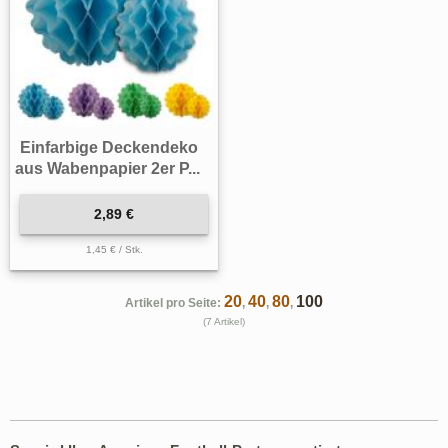
Einfarbige Deckendeko
aus Wabenpapier 2er P...
2,89 €
1,45 € / Stk.
20
40
80
100
Artikel pro Seite:
,
,
,
(7 Artikel)