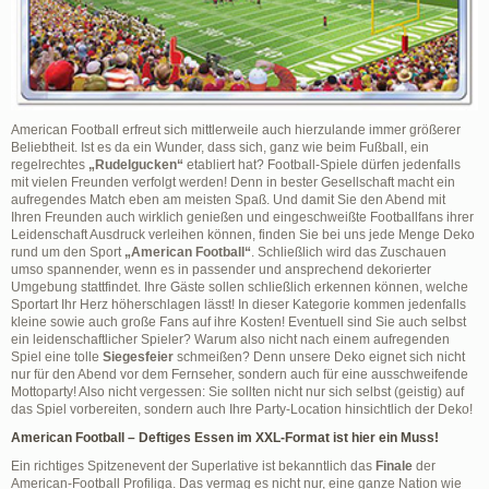
American Football erfreut sich mittlerweile auch hierzulande immer größerer
Beliebtheit. Ist es da ein Wunder, dass sich, ganz wie beim Fußball, ein
regelrechtes
„Rudelgucken“
etabliert hat? Football-Spiele dürfen jedenfalls
mit vielen Freunden verfolgt werden! Denn in bester Gesellschaft macht ein
aufregendes Match eben am meisten Spaß. Und damit Sie den Abend mit
Ihren Freunden auch wirklich genießen und eingeschweißte Footballfans ihrer
Leidenschaft Ausdruck verleihen können, finden Sie bei uns jede Menge Deko
rund um den Sport
„American Football“
. Schließlich wird das Zuschauen
umso spannender, wenn es in passender und ansprechend dekorierter
Umgebung stattfindet. Ihre Gäste sollen schließlich erkennen können, welche
Sportart Ihr Herz höherschlagen lässt! In dieser Kategorie kommen jedenfalls
kleine sowie auch große Fans auf ihre Kosten! Eventuell sind Sie auch selbst
ein leidenschaftlicher Spieler? Warum also nicht nach einem aufregenden
Spiel eine tolle
Siegesfeier
schmeißen? Denn unsere Deko eignet sich nicht
nur für den Abend vor dem Fernseher, sondern auch für eine ausschweifende
Mottoparty! Also nicht vergessen: Sie sollten nicht nur sich selbst (geistig) auf
das Spiel vorbereiten, sondern auch Ihre Party-Location hinsichtlich der Deko!
American Football – Deftiges Essen im XXL-Format ist hier ein Muss!
Ein richtiges Spitzenevent der Superlative ist bekanntlich das
Finale
der
American-Football Profiliga. Das vermag es nicht nur, eine ganze Nation wie