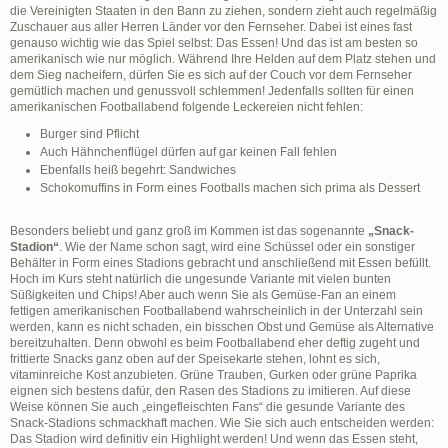
die Vereinigten Staaten in den Bann zu ziehen, sondern zieht auch regelmäßig
Zuschauer aus aller Herren Länder vor den Fernseher. Dabei ist eines fast
genauso wichtig wie das Spiel selbst: Das Essen! Und das ist am besten so
amerikanisch wie nur möglich. Während Ihre Helden auf dem Platz stehen und
dem Sieg nacheifern, dürfen Sie es sich auf der Couch vor dem Fernseher
gemütlich machen und genussvoll schlemmen! Jedenfalls sollten für einen
amerikanischen Footballabend folgende Leckereien nicht fehlen:
Burger sind Pflicht
Auch Hähnchenflügel dürfen auf gar keinen Fall fehlen
Ebenfalls heiß begehrt: Sandwiches
Schokomuffins in Form eines Footballs machen sich prima als Dessert
Besonders beliebt und ganz groß im Kommen ist das sogenannte
„Snack-
Stadion“
. Wie der Name schon sagt, wird eine Schüssel oder ein sonstiger
Behälter in Form eines Stadions gebracht und anschließend mit Essen befüllt.
Hoch im Kurs steht natürlich die ungesunde Variante mit vielen bunten
Süßigkeiten und Chips! Aber auch wenn Sie als Gemüse-Fan an einem
fettigen amerikanischen Footballabend wahrscheinlich in der Unterzahl sein
werden, kann es nicht schaden, ein bisschen Obst und Gemüse als Alternative
bereitzuhalten. Denn obwohl es beim Footballabend eher deftig zugeht und
frittierte Snacks ganz oben auf der Speisekarte stehen, lohnt es sich,
vitaminreiche Kost anzubieten. Grüne Trauben, Gurken oder grüne Paprika
eignen sich bestens dafür, den Rasen des Stadions zu imitieren. Auf diese
Weise können Sie auch „eingefleischten Fans“ die gesunde Variante des
Snack-Stadions schmackhaft machen. Wie Sie sich auch entscheiden werden:
Das Stadion wird definitiv ein Highlight werden! Und wenn das Essen steht,