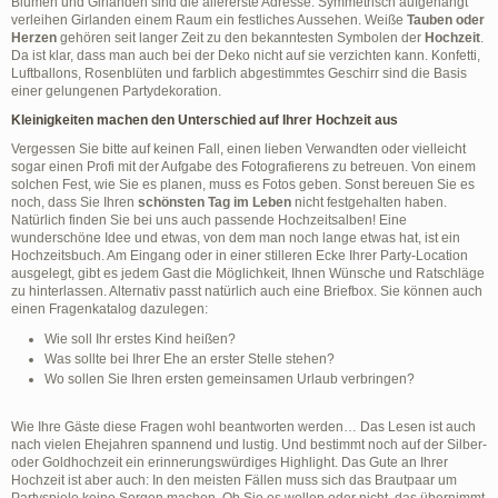
Blumen und Girlanden sind die allererste Adresse. Symmetrisch aufgehängt
verleihen Girlanden einem Raum ein festliches Aussehen. Weiße
Tauben oder
Herzen
gehören seit langer Zeit zu den bekanntesten Symbolen der
Hochzeit
.
Da ist klar, dass man auch bei der Deko nicht auf sie verzichten kann. Konfetti,
Luftballons, Rosenblüten und farblich abgestimmtes Geschirr sind die Basis
einer gelungenen Partydekoration.
Kleinigkeiten machen den Unterschied auf Ihrer Hochzeit aus
Vergessen Sie bitte auf keinen Fall, einen lieben Verwandten oder vielleicht
sogar einen Profi mit der Aufgabe des Fotografierens zu betreuen. Von einem
solchen Fest, wie Sie es planen, muss es Fotos geben. Sonst bereuen Sie es
noch, dass Sie Ihren
schönsten Tag im Leben
nicht festgehalten haben.
Natürlich finden Sie bei uns auch passende Hochzeitsalben! Eine
wunderschöne Idee und etwas, von dem man noch lange etwas hat, ist ein
Hochzeitsbuch. Am Eingang oder in einer stilleren Ecke Ihrer Party-Location
ausgelegt, gibt es jedem Gast die Möglichkeit, Ihnen Wünsche und Ratschläge
zu hinterlassen. Alternativ passt natürlich auch eine Briefbox. Sie können auch
einen Fragenkatalog dazulegen:
Wie soll Ihr erstes Kind heißen?
Was sollte bei Ihrer Ehe an erster Stelle stehen?
Wo sollen Sie Ihren ersten gemeinsamen Urlaub verbringen?
Wie Ihre Gäste diese Fragen wohl beantworten werden… Das Lesen ist auch
nach vielen Ehejahren spannend und lustig. Und bestimmt noch auf der Silber-
oder Goldhochzeit ein erinnerungswürdiges Highlight. Das Gute an Ihrer
Hochzeit ist aber auch: In den meisten Fällen muss sich das Brautpaar um