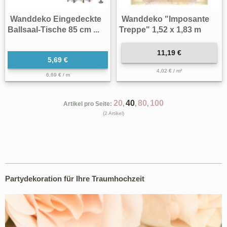
Wanddeko Eingedeckte
Wanddeko "Imposante
Ballsaal-Tische 85 cm ...
Treppe" 1,52 x 1,83 m
11,19 €
5,69 €
4,02 € / m²
6,69 € / m
20
40
80
100
Artikel pro Seite:
,
,
,
(2 Artikel)
Partydekoration für Ihre Traumhochzeit