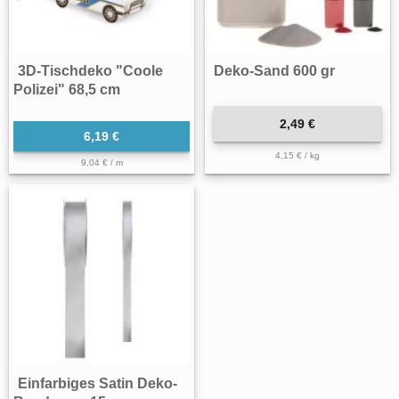
3D-Tischdeko "Coole
Deko-Sand 600 gr
Polizei" 68,5 cm
2,49 €
6,19 €
4,15 € / kg
9,04 € / m
Einfarbiges Satin Deko-