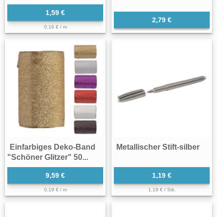
1,59 €
2,79 €
0,16 € / m
Einfarbiges Deko-Band
Metallischer Stift-silber
"Schöner Glitzer" 50...
9,59 €
1,19 €
0,19 € / m
1,19 € / Stk.