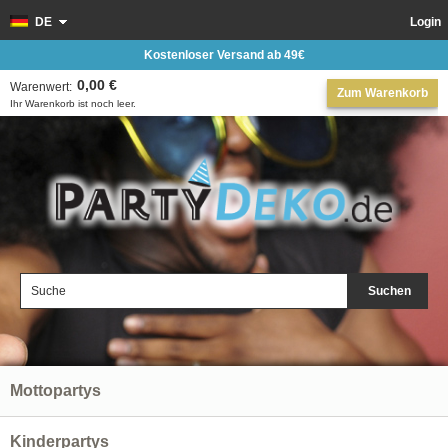
DE
Login
Kostenloser Versand ab 49€
0,00 €
Warenwert:
Zum Warenkorb
Ihr Warenkorb ist noch leer.
Suchen
Mottopartys
Kinderpartys