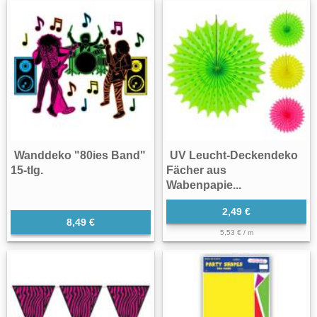
Wanddeko "80ies Band"
UV Leucht-Deckendeko
15-tlg.
Fächer aus
Wabenpapie...
2,49 €
8,49 €
5,53 € / m