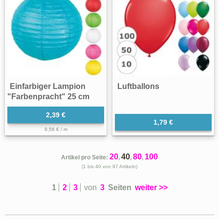
Einfarbiger Lampion
Luftballons
"Farbenpracht" 25 cm
2,39 €
1,79 €
9,56 € / m
20
40
80
100
Artikel pro Seite:
,
,
,
(1 bis 40 von 97 Artikeln)
1
2
3
von
3
Seiten
weiter >>