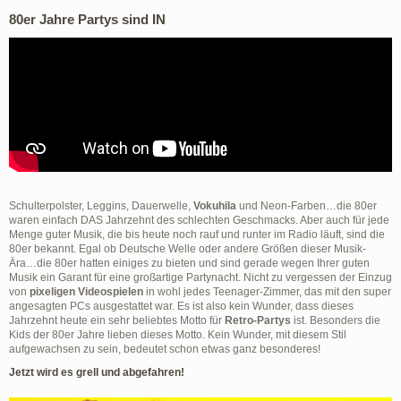
80er Jahre Partys sind IN
Schulterpolster, Leggins, Dauerwelle,
Vokuhila
und Neon-Farben…die 80er
waren einfach DAS Jahrzehnt des schlechten Geschmacks. Aber auch für jede
Menge guter Musik, die bis heute noch rauf und runter im Radio läuft, sind die
80er bekannt. Egal ob Deutsche Welle oder andere Größen dieser Musik-
Ära…die 80er hatten einiges zu bieten und sind gerade wegen Ihrer guten
Musik ein Garant für eine großartige Partynacht. Nicht zu vergessen der Einzug
von
pixeligen Videospielen
in wohl jedes Teenager-Zimmer, das mit den super
angesagten PCs ausgestattet war. Es ist also kein Wunder, dass dieses
Jahrzehnt heute ein sehr beliebtes Motto für
Retro-Partys
ist. Besonders die
Kids der 80er Jahre lieben dieses Motto. Kein Wunder, mit diesem Stil
aufgewachsen zu sein, bedeutet schon etwas ganz besonderes!
Jetzt wird es grell und abgefahren!