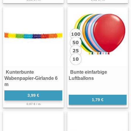
Kunterbunte
Bunte einfarbige
Wabenpapier-Girlande 6
Luftballons
m
3,99 €
1,79 €
0,67 € / m