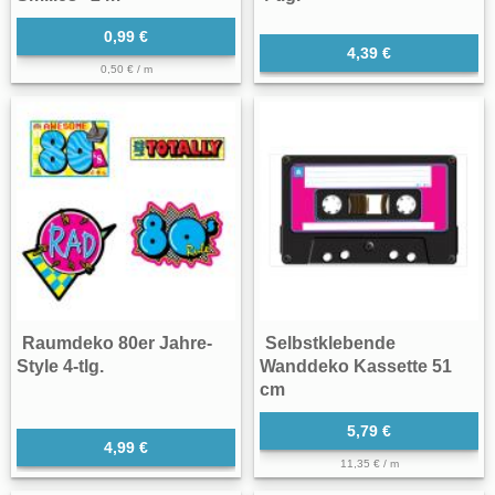
0,99 €
4,39 €
0,50 € / m
Raumdeko 80er Jahre-
Selbstklebende
Style 4-tlg.
Wanddeko Kassette 51
cm
5,79 €
4,99 €
11,35 € / m