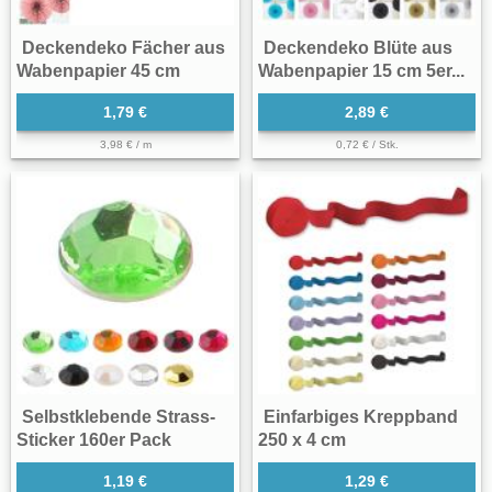
Deckendeko Fächer aus
Deckendeko Blüte aus
Wabenpapier 45 cm
Wabenpapier 15 cm 5er...
1,79 €
2,89 €
3,98 € / m
0,72 € / Stk.
Selbstklebende Strass-
Einfarbiges Kreppband
Sticker 160er Pack
250 x 4 cm
1,19 €
1,29 €