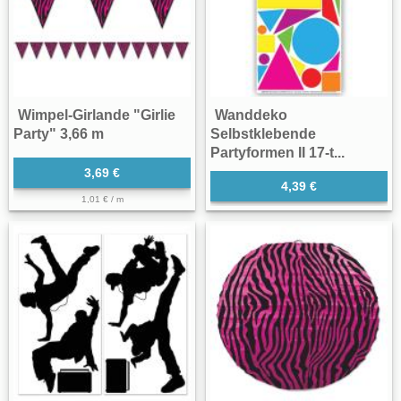
Wimpel-Girlande "Girlie
Wanddeko
Party" 3,66 m
Selbstklebende
Partyformen II 17-t...
3,69 €
4,39 €
1,01 € / m