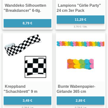
Wanddeko Silhouetten
Lampions "Girlie Party"
"Breakdancer" 6-tlg.
24 cm 3er Pack
11,29 €
8,79 €
3,76 € / Stk.
Kreppband
Bunte Wabenpapier-
"Schachbrett" 9 m
Girlande 365 cm
3,49 €
2,89 €
0,39 € / m
0,79 € / m