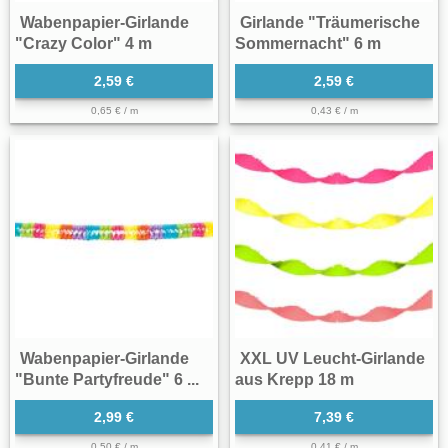
Wabenpapier-Girlande
Girlande "Träumerische
"Crazy Color" 4 m
Sommernacht" 6 m
2,59 €
2,59 €
0,65 € / m
0,43 € / m
Wabenpapier-Girlande
XXL UV Leucht-Girlande
"Bunte Partyfreude" 6 ...
aus Krepp 18 m
2,99 €
7,39 €
0,50 € / m
0,41 € / m