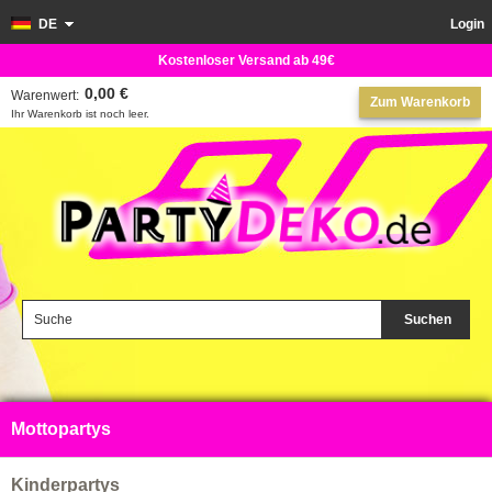
DE
Login
Kostenloser Versand ab 49€
0,00 €
Warenwert:
Zum Warenkorb
Ihr Warenkorb ist noch leer.
Suchen
Mottopartys
Kinderpartys