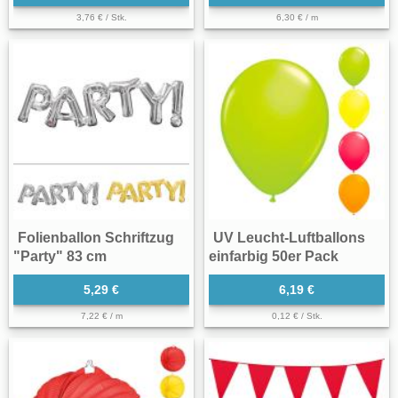
3,76 € / Stk.
6,30 € / m
Folienballon Schriftzug
UV Leucht-Luftballons
"Party" 83 cm
einfarbig 50er Pack
5,29 €
6,19 €
7,22 € / m
0,12 € / Stk.