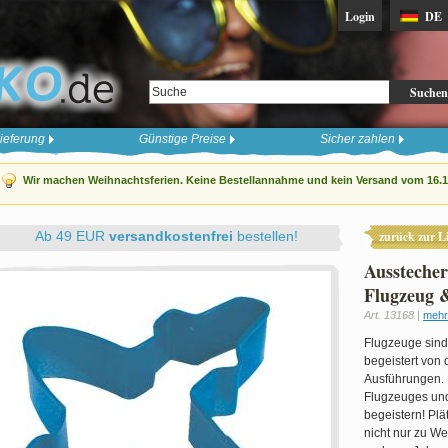
Login
DE
Suchen
ieferung
Günstige Preise
Sicher zahlen
Wir machen Weihnachtsferien. Keine Bestellannahme und kein Versand vom 16.12
Ab 49 EUR
versandkostenfrei
bestellen!
zurück zur Li
Ausstecher
Flugzeug 
Art. 13168 |
mehr
Flugzeuge sind
begeistert von
Ausführungen. 
Flugzeuges un
begeistern! Pl
nicht nur zu W