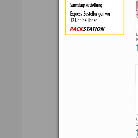
D
B
1