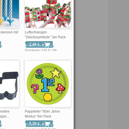
skerzen mit
Luftschlangen
"Glückssymbole" 3er Pack
2,49 €
Grundpreis: 0,83 € / Stk.
motive
Pappteller "80er Jahre
ugze...
Modus" 8er Pack
5,29 €