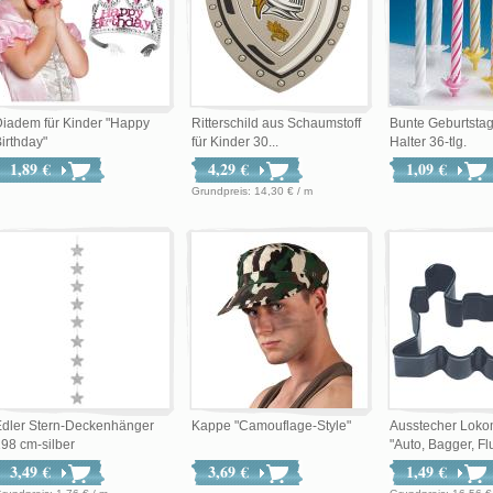
iadem für Kinder "Happy
Ritterschild aus Schaumstoff
Bunte Geburtstag
irthday"
für Kinder 30...
Halter 36-tlg.
1,89 €
4,29 €
1,09 €
Grundpreis: 14,30 € / m
Edler Stern-Deckenhänger
Kappe "Camouflage-Style"
Ausstecher Loko
98 cm-silber
"Auto, Bagger, Fl
3,49 €
3,69 €
1,49 €