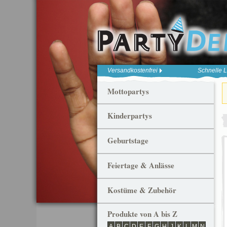
Versandkostenfrei
Schnelle L
Mottopartys
Kinderpartys
Geburtstage
Feiertage & Anlässe
Kostüme & Zubehör
Produkte von A bis Z
A
B
C
D
E
F
G
H
J
K
L
M
N