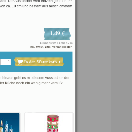
eit. Der Ausstecher wird einzeln geliefert. Er
 von ca. 10 cm und besteht aus beschichtetem
1,49 €
Grundpreis: 14,90 € / m
inkl. MwSt. zzgl.
Versandkosten
In den Warenkorb
 hinaus geht es mit diesem Ausstecher, der
der Küche noch ein wenig mehr versüßt.