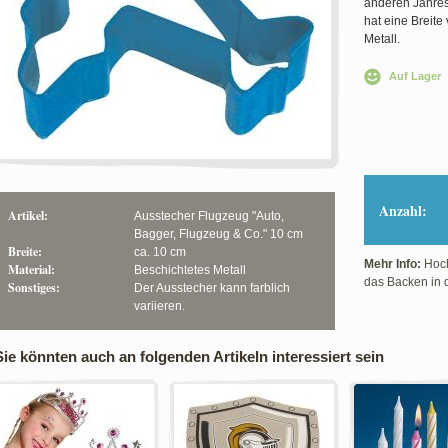
anderen Jahresz
hat eine Breite
Metall.
Auf Lager
Anzahl:
Artikel:
Ausstecher Flugzeug "Auto,
Bagger, Flugzeug & Co." 10 cm
Breite:
ca. 10 cm
Mehr Info:
Hoch
Material:
Beschichtetes Metall
das Backen in 
Sonstiges:
Der Ausstecher kann farblich
variieren.
Sie könnten auch an folgenden Artikeln interessiert sein