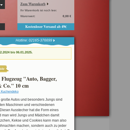
Zum Warenkorb
Ihr Warenkorb ist noch leer.
Warenwert:
0,00 €
Kostenloser Versand ab 49€
Hotline: 02165-376699
.2024 bis 06.01.2025.
ste
 Flugzeug "Auto, Bagger,
& Co." 10 cm
 Kuchendeko
 große Autos und besonders Jungs sind
 den Maschinen und verschiedenen
Dieser Ausstecher hat die Form eines
d man wird Jungs und Mädchen damit
ätzchen, Kekse und Cookies kann man also
eihnachten machen, sondern auch zu jeder