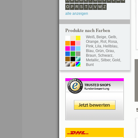
O
P
R
S
T
U
V
W
Z
alle anzeigen
Produkte nach Farben
Weiß
,
Beige
,
Gelb
,
Orange
,
Rot
,
Rosa
,
Pink
,
Lila
,
Hellblau
,
Blau
,
Grün
,
Grau
,
Braun
,
Schwarz
,
Metallic
,
Silber
,
Gold
,
Bunt