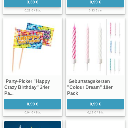
3,39 €
0,99 €
0,21 € / Stk.
0,33 € / m
Party-Picker "Happy
Geburtstagskerzen
Crazy Birthday" 24er
"Colour Dream" 10er
Pa...
Pack
0,99 €
0,99 €
0,04 € / Stk.
0,12 € / Stk.