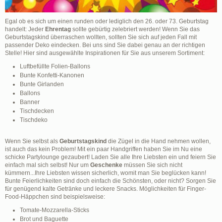
Egal ob es sich um einen runden oder lediglich den 26. oder 73. Geburtstag
handelt: Jeder
Ehrentag
sollte gebürtig zelebriert werden! Wenn Sie das
Geburtstagskind überraschen wollten, sollten Sie sich auf jeden Fall mit
passender Deko eindecken. Bei uns sind Sie dabei genau an der richtigen
Stelle! Hier sind ausgewählte Inspirationen für Sie aus unserem Sortiment:
Luftbefüllte Folien-Ballons
Bunte Konfetti-Kanonen
Bunte Girlanden
Ballons
Banner
Tischdecken
Tischdeko
Wenn Sie selbst als
Geburtstagskind
die Zügel in die Hand nehmen wollen,
ist auch das kein Problem! Mit ein paar Handgriffen haben Sie im Nu eine
schicke Partylounge gezaubert! Laden Sie alle Ihre Liebsten ein und feiern Sie
einfach mal sich selbst! Nur um
Geschenke
müssen Sie sich nicht
kümmern...Ihre Liebsten wissen sicherlich, womit man Sie beglücken kann!
Bunte Feierlichkeiten sind doch einfach die Schönsten, oder nicht? Sorgen Sie
für genügend kalte Getränke und leckere Snacks. Möglichkeiten für Finger-
Food-Häppchen sind beispielsweise:
Tomate-Mozzarella-Sticks
Brot und Baguette