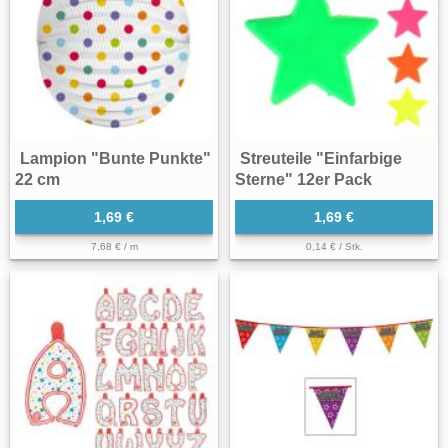
Lampion "Bunte Punkte"
Streuteile "Einfarbige
22 cm
Sterne" 12er Pack
1,69 €
1,69 €
7,68 € / m
0,14 € / Stk.