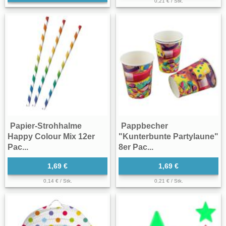
0,21 € / Stk.
Papier-Strohhalme
Pappbecher
Happy Colour Mix 12er
"Kunterbunte Partylaune"
Pac...
8er Pac...
1,69 €
1,69 €
0,14 € / Stk.
0,21 € / Stk.