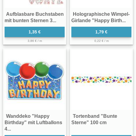
Aufblasbare Buchstaben
Holographische Wimpel-
mit bunten Sternen 3...
Girlande "Happy Birth...
1,35 €
1,79 €
3,86 € / m
0,22 € / m
Wanddeko "Happy
Tortenband "Bunte
Birthday" mit Luftballons
Sterne" 100 cm
4...