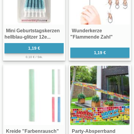
Mini Geburtstagskerzen
Wunderkerze
hellblau-glitzer 12e...
"Flammende Zahl"
1,19 €
1,19 €
0,10 € / Stk.
Kreide "Farbenrausch"
Party-Absperrband