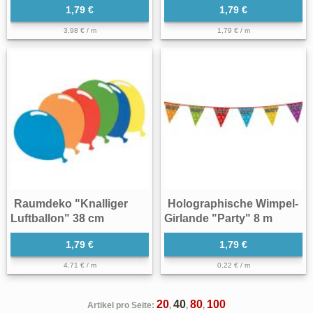
1,79 €
1,79 €
3,98 € / m
1,79 € / m
Raumdeko "Knalliger
Holographische Wimpel-
Luftballon" 38 cm
Girlande "Party" 8 m
1,79 €
1,79 €
4,71 € / m
0,22 € / m
20
40
80
100
Artikel pro Seite:
,
,
,