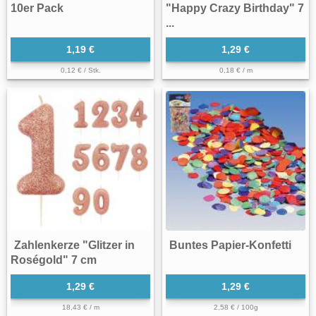
10er Pack
"Happy Crazy Birthday" 7
...
1,19 €
1,29 €
0,12 € / Stk.
0,18 € / m
Zahlenkerze "Glitzer in
Buntes Papier-Konfetti
Roségold" 7 cm
1,29 €
1,29 €
18,43 € / m
2,58 € / 100g