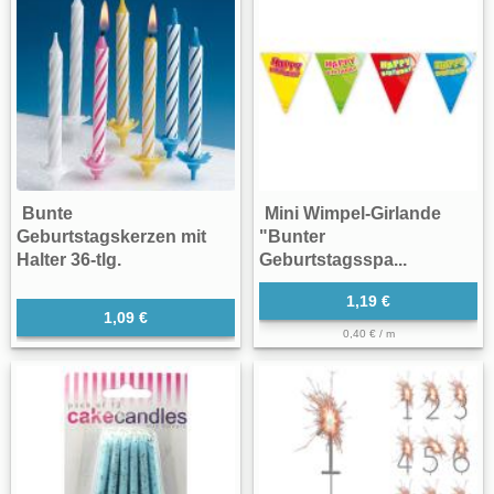
Bunte
Mini Wimpel-Girlande
Geburtstagskerzen mit
"Bunter
Halter 36-tlg.
Geburtstagsspa...
1,19 €
1,09 €
0,40 € / m