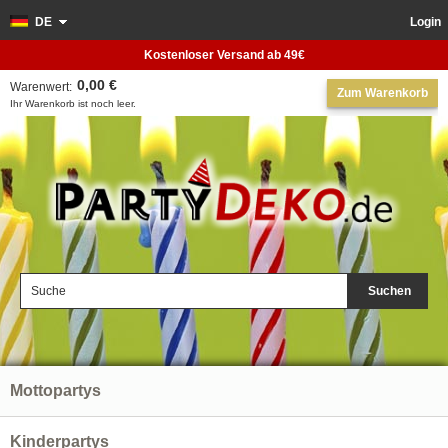
DE
Login
Kostenloser Versand ab 49€
0,00 €
Warenwert:
Zum Warenkorb
Ihr Warenkorb ist noch leer.
Suchen
Mottopartys
Kinderpartys