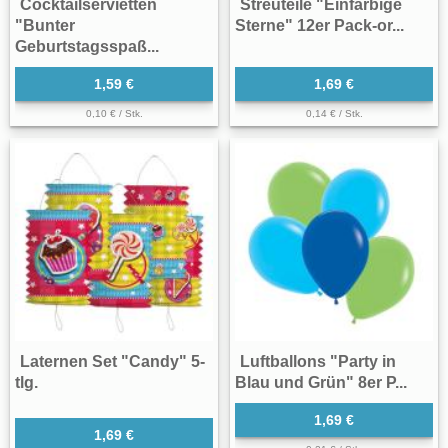
Cocktailservietten
Streuteile "Einfarbige
"Bunter
Sterne" 12er Pack-or...
Geburtstagsspaß...
1,59 €
1,69 €
0,10 € / Stk.
0,14 € / Stk.
Laternen Set "Candy" 5-
Luftballons "Party in
tlg.
Blau und Grün" 8er P...
1,69 €
1,69 €