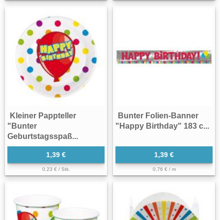
Kleiner Pappteller
Bunter Folien-Banner
"Bunter
"Happy Birthday" 183 c...
Geburtstagsspaß...
1,39 €
1,39 €
0,23 € / Stk.
0,76 € / m