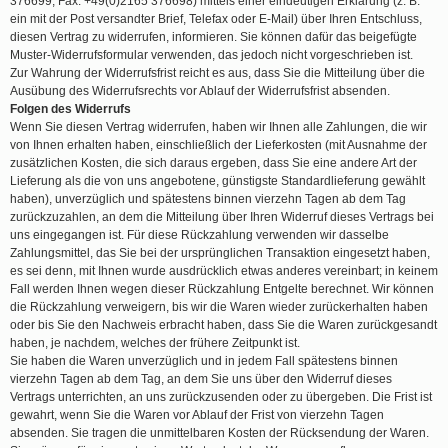
376699, Fax: +49(0)2165 376698) mittels einer eindeutigen Erklärung (z. B.
ein mit der Post versandter Brief, Telefax oder E-Mail) über Ihren Entschluss,
diesen Vertrag zu widerrufen, informieren. Sie können dafür das beigefügte
Muster-Widerrufsformular verwenden, das jedoch nicht vorgeschrieben ist.
Zur Wahrung der Widerrufsfrist reicht es aus, dass Sie die Mitteilung über die
Ausübung des Widerrufsrechts vor Ablauf der Widerrufsfrist absenden.
Folgen des Widerrufs
Wenn Sie diesen Vertrag widerrufen, haben wir Ihnen alle Zahlungen, die wir
von Ihnen erhalten haben, einschließlich der Lieferkosten (mit Ausnahme der
zusätzlichen Kosten, die sich daraus ergeben, dass Sie eine andere Art der
Lieferung als die von uns angebotene, günstigste Standardlieferung gewählt
haben), unverzüglich und spätestens binnen vierzehn Tagen ab dem Tag
zurückzuzahlen, an dem die Mitteilung über Ihren Widerruf dieses Vertrags bei
uns eingegangen ist. Für diese Rückzahlung verwenden wir dasselbe
Zahlungsmittel, das Sie bei der ursprünglichen Transaktion eingesetzt haben,
es sei denn, mit Ihnen wurde ausdrücklich etwas anderes vereinbart; in keinem
Fall werden Ihnen wegen dieser Rückzahlung Entgelte berechnet. Wir können
die Rückzahlung verweigern, bis wir die Waren wieder zurückerhalten haben
oder bis Sie den Nachweis erbracht haben, dass Sie die Waren zurückgesandt
haben, je nachdem, welches der frühere Zeitpunkt ist.
Sie haben die Waren unverzüglich und in jedem Fall spätestens binnen
vierzehn Tagen ab dem Tag, an dem Sie uns über den Widerruf dieses
Vertrags unterrichten, an uns zurückzusenden oder zu übergeben. Die Frist ist
gewahrt, wenn Sie die Waren vor Ablauf der Frist von vierzehn Tagen
absenden. Sie tragen die unmittelbaren Kosten der Rücksendung der Waren.