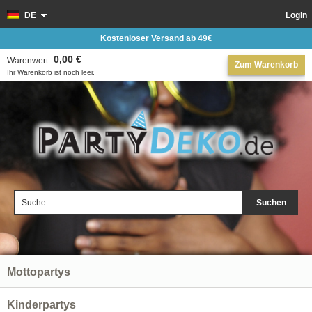
DE
Login
Kostenloser Versand ab 49€
0,00 €
Warenwert:
Zum Warenkorb
Ihr Warenkorb ist noch leer.
Suchen
Mottopartys
Kinderpartys