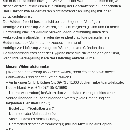
Sie müssen für einen etwaigen Wertverlust der Waren nur aufkommen, wenn
dieser Wertverlust auf einen zur Prüfung der Beschaffenheit, Eigenschaften
und Funktionsweise der Waren nicht notwendigen Umgang mit ihnen
zurückzuführen ist.
Das Widerrufsrecht besteht nicht bei den folgenden Verträgen:
Verträge zur Lieferung von Waren, die nicht vorgefertigt sind und für deren
Herstellung eine individuelle Auswahl oder Bestimmung durch den
Verbraucher maßgeblich ist oder die eindeutig auf die persönlichen
Bedürfnisse des Verbrauchers zugeschnitten sind.
Verträge zur Lieferung versiegelter Waren, die aus Gründen des
Gesundheitsschutzes oder der Hygiene nicht zur Rückgabe geeignet sind,
wenn ihre Versiegelung nach der Lieferung entfernt wurde.
Muster-Widerrufsformular
(Wenn Sie den Vertrag widerrufen wollen, dann füllen Sie bitte dieses
Formular aus und senden Sie es zurück.)
– An falksson GmbH, Kölner Str. 69-73 , 41363 Jüchen,
info@partydeko.de
,
Deutschland, Fax: +49(0)2165 376698
– Hiermit widerrufe(n) ich/wir (*) den von mir/uns (*) abgeschlossenen
Vertrag über den Kauf der folgenden Waren (*)/die Erbringung der
folgenden Dienstleistung (*)
– Bestellt am (*)/erhalten am (*)
– Name des/der Verbraucher(s)
– Anschrift des/der Verbraucher(s)
– Unterschrift des/der Verbraucher(s) (nur bei Mitteilung auf Papier)
– Datum