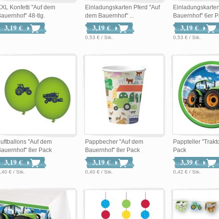
XL Konfetti "Auf dem
Einladungskarten Pferd "Auf
Einladungskarte
auernhof" 48-tlg.
dem Bauernhof" ...
Bauernhof" 6er Pa
3,19 €
3,19 €
3,19 €
0,53 € / Stk.
0,53 € / Stk.
uftballons "Auf dem
Pappbecher "Auf dem
Pappteller "Trakt
auernhof" 8er Pack
Bauernhof" 8er Pack
Pack
3,19 €
3,19 €
3,39 €
,40 € / Stk.
0,40 € / Stk.
0,42 € / Stk.