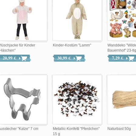
lüschjacke für Kinder
Kinder-Kostüm "Lamm"
Wanddeko "Wild
"Häschen"
Bauernhof" 23-tlg
20,99 €
30,99 €
7,29 €
usstecher "Katze" 7 cm
Metallic-Konfetti "Pferdchen"
Naturbast 50g
15 g