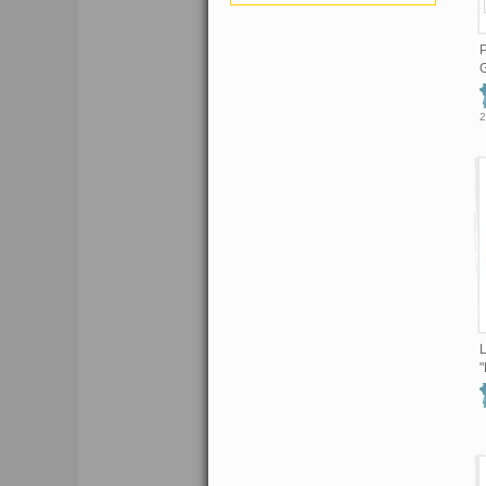
P
G
2
L
"