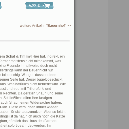
6,99 €
weitere Artikel in "
Bauernhof
" >>
em Schaf & Timmy
! Hier hat, indirekt, ein
 Farmer meistens nicht mitbekommt, was
ne Freunde ihr teilweise doch recht
llerdings kann der Bauer nicht nur
 tollpatschig. Wie gut, dass er einen
seiner Seite hat. Dieser bügelt geschickt
 aus. Was natürlich nicht bemerkt wird. Wie
sst und treu, mit Trillerpfeife und
em Rechten. Da geraten Shaun und seine
 Schließlich sollen ihre
lustigen
ss auch Shaun einen Widersacher haben.
en Plan. Diese versuchen immer wieder
ation für sich auszunutzen. Aber so leicht
dings ist da natürlich auch noch die Katze
ligtum, nämlich das Haus des Farmers
heit sofort geahndet werden. Im