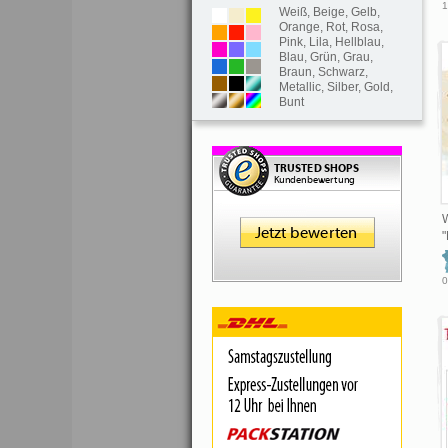
1
Weiß
,
Beige
,
Gelb
,
Orange
,
Rot
,
Rosa
,
Pink
,
Lila
,
Hellblau
,
Blau
,
Grün
,
Grau
,
Braun
,
Schwarz
,
Metallic
,
Silber
,
Gold
,
Bunt
"
0