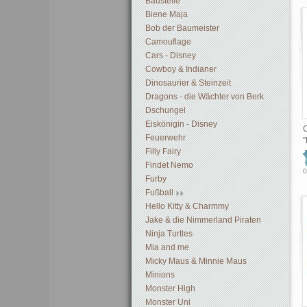
Baustelle
Biene Maja
Bob der Baumeister
Camouflage
Cars - Disney
Cowboy & Indianer
Dinosaurier & Steinzeit
Dragons - die Wächter von Berk
Dschungel
Eiskönigin - Disney
C
Feuerwehr
"
Filly Fairy
Findet Nemo
0
Furby
Fußball
Hello Kitty & Charmmy
Jake & die Nimmerland Piraten
Ninja Turtles
Mia and me
Micky Maus & Minnie Maus
Minions
Monster High
Monster Uni