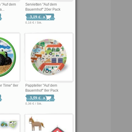
n "Auf dem
Servietten "Auf dem
...
Bauernhof" 20er Pack
3,19 €
0,16 € / Stk.
or Time" 8er
Pappteller "Auf dem
Bauernhof" 8er Pack
3,59 €
0,36 € / Stk.