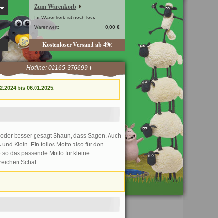
Zum Warenkorb
Ihr Warenkorb ist noch leer.
Warenwert:
0,00 €
Kostenloser Versand ab 49€
Hotline: 02165-376699
.2024 bis 06.01.2025.
 oder besser gesagt Shaun, dass Sagen. Auch
nd Klein. Ein tolles Motto also für den
so das passende Motto für kleine
sreichen Schaf.