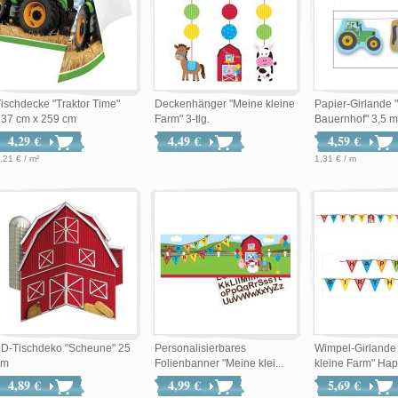
ischdecke "Traktor Time"
Deckenhänger "Meine kleine
Papier-Girlande 
137 cm x 259 cm
Farm" 3-tlg.
Bauernhof" 3,5 m
4,29 €
4,49 €
4,59 €
,21 € / m²
1,31 € / m
3D-Tischdeko "Scheune" 25
Personalisierbares
Wimpel-Girlande
cm
Folienbanner "Meine klei...
kleine Farm" Happ
4,89 €
4,99 €
5,69 €