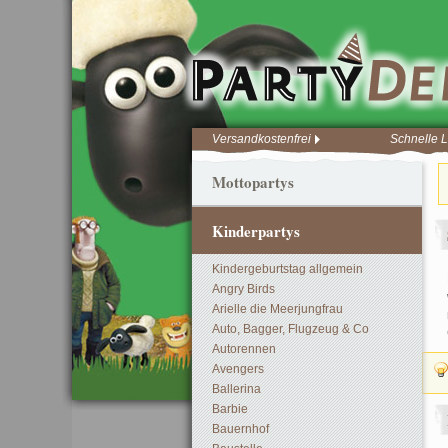
Versandkostenfrei
Schnelle L
Mottopartys
Kinderpartys
Kindergeburtstag allgemein
Angry Birds
Arielle die Meerjungfrau
Auto, Bagger, Flugzeug & Co
Autorennen
Avengers
Ballerina
Barbie
Bauernhof