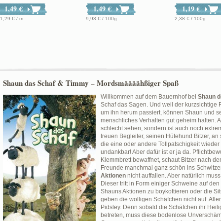
1,49 €
1,49 €
1,19 €
1,29 € / m
9,93 € / 100g
2,38 € / 100g
Shaun das Schaf & Timmy – Mordsmäääähßiger Spaß
Willkommen auf dem Bauernhof bei
Shaun d
Schaf das Sagen. Und weil der kurzsichtige
um ihn herum passiert, können Shaun und sei
menschliches Verhalten gut geheim halten. A
schlecht sehen, sondern ist auch noch extrem
treuen Begleiter, seinen Hütehund Bitzer, an 
die eine oder andere Tollpatschigkeit wieder
undankbar! Aber dafür ist er ja da. Pflichtbewu
Klemmbrett bewaffnet, schaut Bitzer nach d
Freunde manchmal ganz schön ins Schwitzen.
Aktionen
nicht auffallen. Aber natürlich mu
Dieser tritt in Form einiger Schweine auf d
Shauns Aktionen zu boykottieren oder die Situ
geben die wolligen Schäfchen nicht auf. Aller
Pidsley. Denn sobald die Schäfchen ihr Hei
betreten, muss diese bodenlose Unverschämt