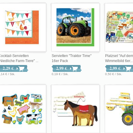
ocktail-Servietten
Servietten "Traktor Time"
Platzset "Auf de
Niedliche Farm-Tiere" ...
16er Pack
Wimmelbild 6er...
2,29 €
2,99 €
2,99 €
,14 € / Stk.
0,19 € / Stk.
0,50 € / Stk.