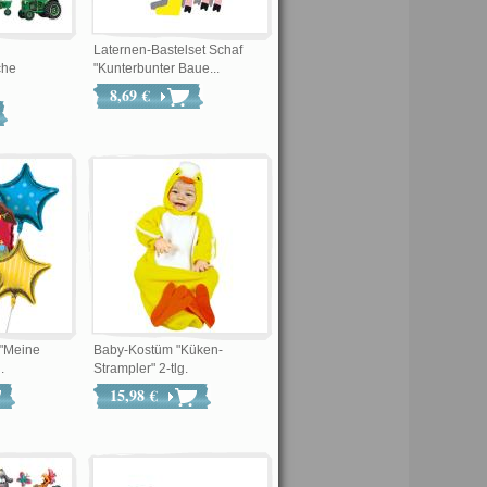
Laternen-Bastelset Schaf
che
"Kunterbunter Baue...
8,69 €
 "Meine
Baby-Kostüm "Küken-
.
Strampler" 2-tlg.
15,98 €