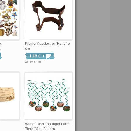
er
Kleiner Ausstecher "Hund" 5
.
cm
1,19 €
23,80 € / m
Wirbel-Deckenhänger Farm-
Tiere "Vom Bauern...