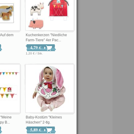
"Auf dem
Kuchenkerzen "Niedliche
Farm-Tiere" 4er Pac...
4,79 €
1,20 € / Stk.
 "Meine
Baby-Kostüm "Kleines
y B...
Häschen" 2-tlg.
5,89 €