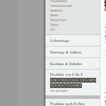
Transformers
Unterwasserwelt
Weltraum
Wickie
Winnie Puuh
Zirkus
T
Zoo
Geburtstage
1
Feiertage & Anlässe
Kostüme & Zubehör
Produkte von A bis Z
A
B
C
D
E
F
G
H
J
K
L
M
N
O
P
R
S
T
U
V
W
Z
alle anzeigen
Produkte nach Farben