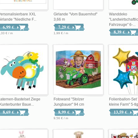
ersonalisierbare XXL
Girlande "Vom Bauernhof"
Wanddeko
irlande "Niedliche F...
3,66 m
"Landwirtschaftli
Fahrzeuge" 6-...
6,99 €
7,29 €
8,39 €
,33 € / m
1,99 € / m
aternen-Bastelset Ziege
Fotowand "Stolzer
Folienballon-Set
Kunterbunter Baue...
Jungbauer" 94 cm
kleine Farm" 5-tlg
8,69 €
8,99 €
13,59 €
9,56 € / m