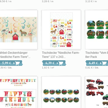
9,56 € / m
3,28 € / m
3,13 € / m
Wirbel-Deckenhänger
Tischdecke "Niedliche Farm-
Tischdeko "Vom 
Niedliche Farm-Tiere"...
Tiere" 137 x 243...
8er Pack
5,99 €
6,39 €
6,49 €
,50 € / Stk.
1,92 € / m²
0,81 € / Stk.