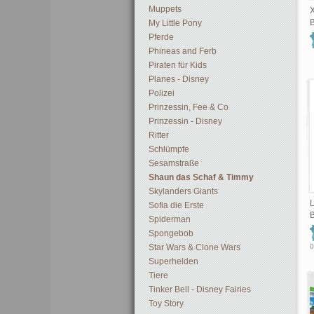
Muppets
X
B
My Little Pony
Pferde
Phineas and Ferb
Piraten für Kids
Planes - Disney
Polizei
Prinzessin, Fee & Co
Prinzessin - Disney
Ritter
Schlümpfe
Sesamstraße
Shaun das Schaf & Timmy
Skylanders Giants
L
Sofia die Erste
B
Spiderman
Spongebob
Star Wars & Clone Wars
0
Superhelden
Tiere
Tinker Bell - Disney Fairies
Toy Story