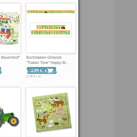
m Bauernhof"
Buchstaben-Girlande
"Traktor Time" Happy Bi...
2,99 €
1,76 € / m