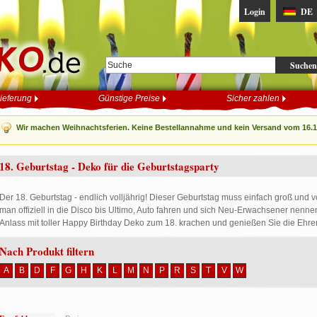
Login
DE
Suchen
ieferung
Günstige Preise
Sicher zahlen
Wir machen Weihnachtsferien. Keine Bestellannahme und kein Versand vom 16.12
18. Geburtstag - Deko für die Geburtstagsparty
Der 18. Geburtstag - endlich volljährig! Dieser Geburtstag muss einfach groß und 
man offiziell in die Disco bis Ultimo, Auto fahren und sich Neu-Erwachsener nen
Anlass mit toller Happy Birthday Deko zum 18. krachen und genießen Sie die Ehre
Nach Produkt filtern
A
B
D
F
G
H
K
L
M
N
P
R
S
T
V
W