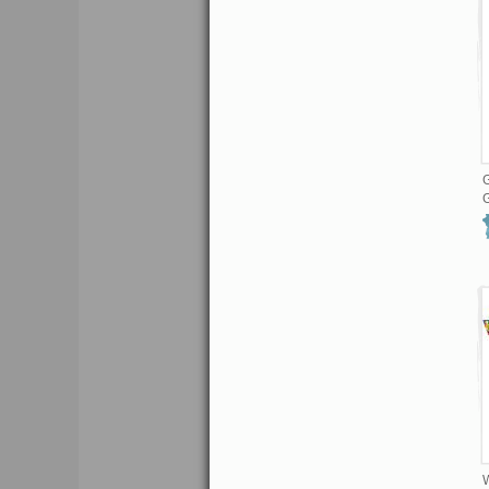
G
G
W