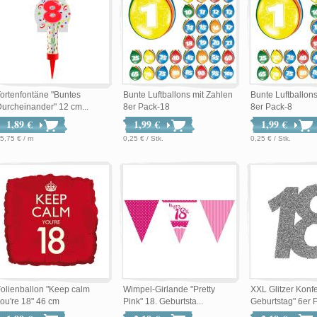
ortenfontäne "Buntes
Bunte Luftballons mit Zahlen
Bunte Luftballon
urcheinander" 12 cm...
8er Pack-18
8er Pack-8
1,89 €
1,99 €
1,99 €
5,75 € / m
0,25 € / Stk.
0,25 € / Stk.
olienballon "Keep calm
Wimpel-Girlande "Pretty
XXL Glitzer Konfet
ou're 18" 46 cm
Pink" 18. Geburtsta...
Geburtstag" 6er P.