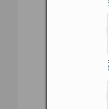
4
L
6
0