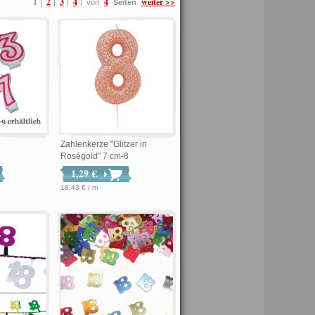
1
2
3
4
4
weiter >>
von
Seiten
Zahlenkerze "Glitzer in
Roségold" 7 cm-8
1,29 €
18,43 € / m