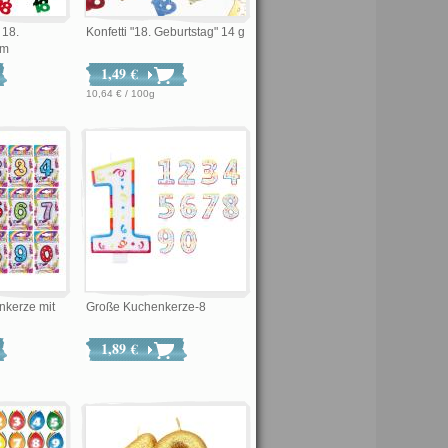
 18.
Konfetti "18. Geburtstag" 14 g
cm
1,49 €
10,64 € / 100g
nkerze mit
Große Kuchenkerze-8
1,89 €