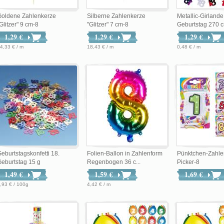
Goldene Zahlenkerze
Silberne Zahlenkerze
Metallic-Girlande
Glitzer" 9 cm-8
"Glitzer" 7 cm-8
Geburtstag 270 
1,29 €
1,29 €
1,29 €
4,33 € / m
18,43 € / m
0,48 € / m
eburtstagskonfetti 18.
Folien-Ballon in Zahlenform
Pünktchen-Zahle
eburtstag 15 g
Regenbogen 36 c...
Picker-8
1,49 €
1,59 €
1,69 €
,93 € / 100g
4,42 € / m