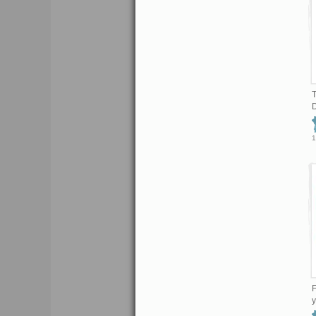
T
D
1
F
y