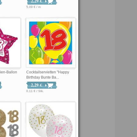
2,29 €
5,09 € / m
lien-Ballon
Cocktailservietten "Happy
Birthday Bunte Ba...
2,29 €
0,11 € / Stk.