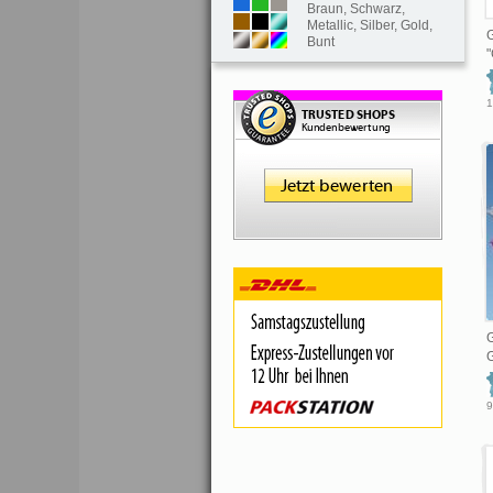
Braun
,
Schwarz
,
Metallic
,
Silber
,
Gold
,
Bunt
"
1
G
G
9