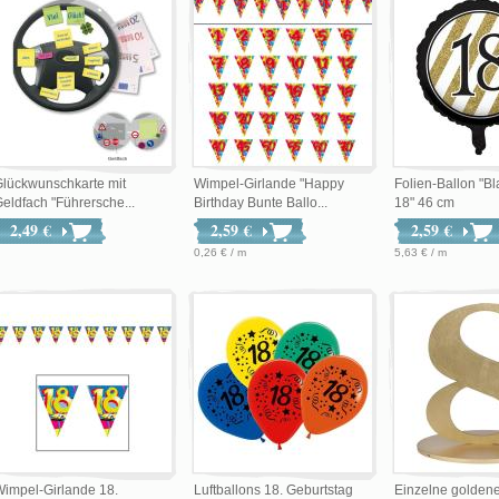
lückwunschkarte mit
Wimpel-Girlande "Happy
Folien-Ballon "B
eldfach "Führersche...
Birthday Bunte Ballo...
18" 46 cm
2,49 €
2,59 €
2,59 €
0,26 € / m
5,63 € / m
impel-Girlande 18.
Luftballons 18. Geburtstag
Einzelne goldene