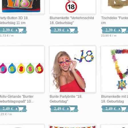
arty-Button 3D 18.
Blumenkette "Verkehrsschild
Tischdeko "Funk
eburtstag 11 cm
18. Geburtstag"
cm
2,39 €
2,39 €
2,39 €
1,73 € / m
23,90 € / m
otiv-Girlande "Bunter
Bunte Partybrille "18.
Blumenkette mit
eburtstagsspaß" 10...
Geburtstag"
18. Geburtstag
2,49 €
2,49 €
2,49 €
,25 € / m