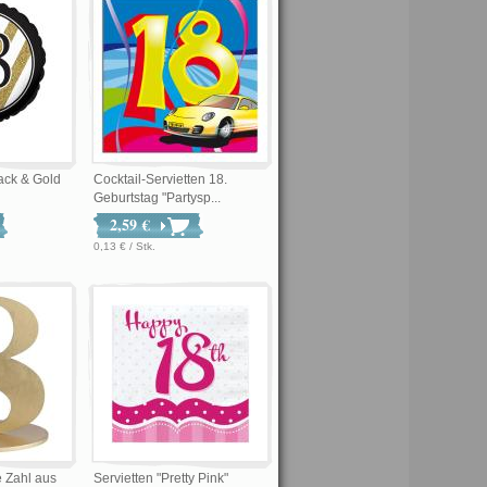
lack & Gold
Cocktail-Servietten 18.
Geburtstag "Partysp...
2,59 €
0,13 € / Stk.
 Zahl aus
Servietten "Pretty Pink"