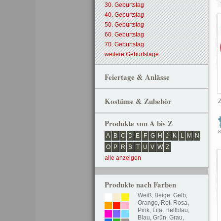
30. Geburtstag
40. Geburtstag
50. Geburtstag
60. Geburtstag
70. Geburtstag
weitere Geburtstage
Feiertage & Anlässe
Kostüme & Zubehör
Z
Produkte von A bis Z
8
A
B
C
D
E
F
G
H
J
K
L
M
N
O
P
R
S
T
U
V
W
Z
alle anzeigen
Produkte nach Farben
Weiß
,
Beige
,
Gelb
,
Orange
,
Rot
,
Rosa
,
Pink
,
Lila
,
Hellblau
,
Blau
,
Grün
,
Grau
,