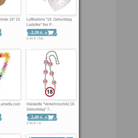
elnde 18" 10
Luftballons "18. Geburtstag
Ladylike" 6er P...
2,39 €
0,40 € / Stk.
 Lametta zum
Halskette "Verkehrsschild 18.
Geburtstag" 7...
2,49 €
3,56 € / m