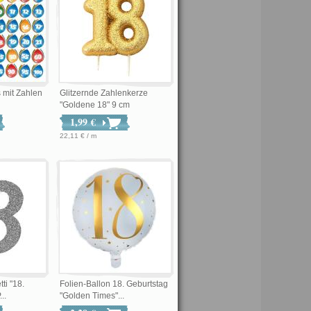
s mit Zahlen
Glitzernde Zahlenkerze
"Goldene 18" 9 cm
1,99 €
22,11 € / m
ti "18.
Folien-Ballon 18. Geburtstag
..
"Golden Times"...