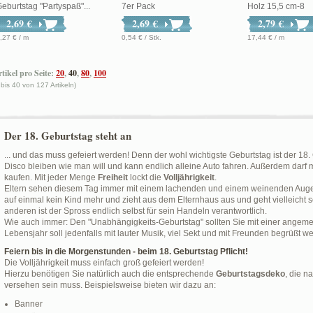
eburtstag "Partyspaß"...
7er Pack
Holz 15,5 cm-8
2,69 €
2,69 €
2,79 €
,27 € / m
0,54 € / Stk.
17,44 € / m
tikel pro Seite:
20
,
40
,
80
,
100
 bis 40 von 127 Artikeln)
Der 18. Geburtstag steht an
... und das muss gefeiert werden! Denn der wohl wichtigste Geburtstag ist der 18.
Disco bleiben wie man will und kann endlich alleine Auto fahren. Außerdem darf
kaufen. Mit jeder Menge
Freiheit
lockt die
Volljährigkeit
.
Eltern sehen diesem Tag immer mit einem lachenden und einem weinenden Auge 
auf einmal kein Kind mehr und zieht aus dem Elternhaus aus und geht vielleicht 
anderen ist der Spross endlich selbst für sein Handeln verantwortlich.
Wie auch immer: Den "Unabhängigkeits-Geburtstag" sollten Sie mit einer ange
Lebensjahr soll jedenfalls mit lauter Musik, viel Sekt und mit Freunden begrüßt w
Feiern bis in die Morgenstunden - beim 18. Geburtstag Pflicht!
Die Volljährigkeit muss einfach groß gefeiert werden!
Hierzu benötigen Sie natürlich auch die entsprechende
Geburtstagsdeko
, die n
versehen sein muss. Beispielsweise bieten wir dazu an:
Banner