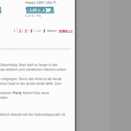
Happy 18th! 18er P...
2,89 €
0,16 € / Stk.
1
2
3
4
4
weiter >>
von
Seiten
 Geburtstag. Man darf so lange in der
 man wählen und sämtlichen Alkohol selber
entgegen. Denn das Kind ist ab heute
schon bald in die große weite Welt. Zum
messenen
Party
feiern! Das neue
erden.
atürlich überall mit der Geburtstagszahl 18