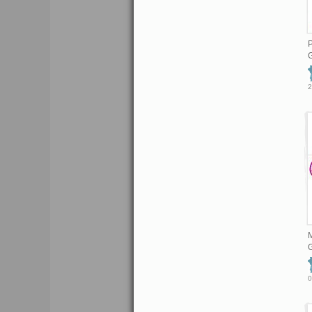
P
G
2
M
G
0