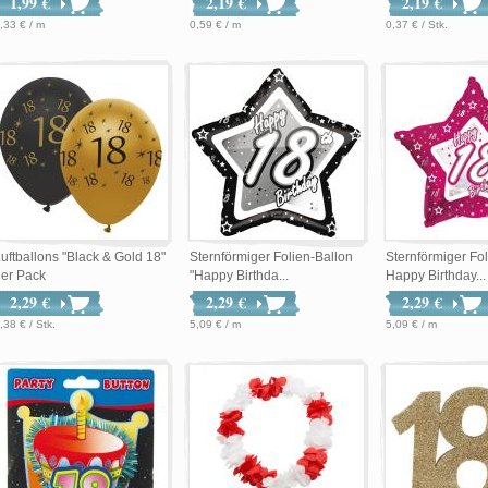
1,99 €
2,19 €
2,19 €
,33 € / m
0,59 € / m
0,37 € / Stk.
uftballons "Black & Gold 18"
Sternförmiger Folien-Ballon
Sternförmiger Fo
er Pack
"Happy Birthda...
Happy Birthday...
2,29 €
2,29 €
2,29 €
,38 € / Stk.
5,09 € / m
5,09 € / m