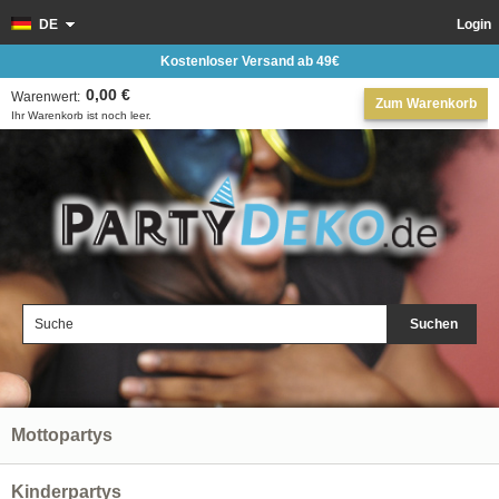
DE
Login
Kostenloser Versand ab 49€
0,00 €
Warenwert:
Zum Warenkorb
Ihr Warenkorb ist noch leer.
Suchen
Mottopartys
Kinderpartys