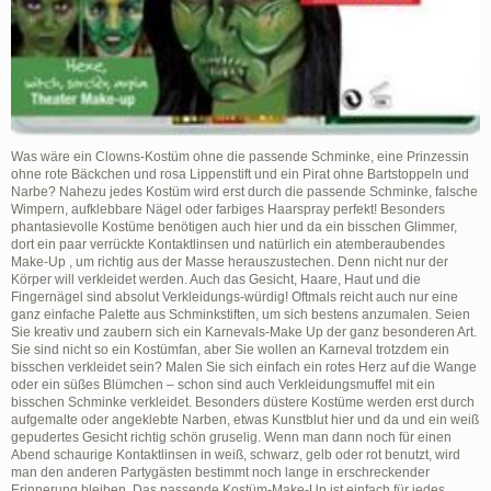
Was wäre ein Clowns-Kostüm ohne die passende Schminke, eine Prinzessin
ohne rote Bäckchen und rosa Lippenstift und ein Pirat ohne Bartstoppeln und
Narbe? Nahezu jedes Kostüm wird erst durch die passende Schminke, falsche
Wimpern, aufklebbare Nägel oder farbiges Haarspray perfekt! Besonders
phantasievolle Kostüme benötigen auch hier und da ein bisschen Glimmer,
dort ein paar verrückte Kontaktlinsen und natürlich ein atemberaubendes
Make-Up , um richtig aus der Masse herauszustechen. Denn nicht nur der
Körper will verkleidet werden. Auch das Gesicht, Haare, Haut und die
Fingernägel sind absolut Verkleidungs-würdig! Oftmals reicht auch nur eine
ganz einfache Palette aus Schminkstiften, um sich bestens anzumalen. Seien
Sie kreativ und zaubern sich ein Karnevals-Make Up der ganz besonderen Art.
Sie sind nicht so ein Kostümfan, aber Sie wollen an Karneval trotzdem ein
bisschen verkleidet sein? Malen Sie sich einfach ein rotes Herz auf die Wange
oder ein süßes Blümchen – schon sind auch Verkleidungsmuffel mit ein
bisschen Schminke verkleidet. Besonders düstere Kostüme werden erst durch
aufgemalte oder angeklebte Narben, etwas Kunstblut hier und da und ein weiß
gepudertes Gesicht richtig schön gruselig. Wenn man dann noch für einen
Abend schaurige Kontaktlinsen in weiß, schwarz, gelb oder rot benutzt, wird
man den anderen Partygästen bestimmt noch lange in erschreckender
Erinnerung bleiben. Das passende Kostüm-Make-Up ist einfach für jedes