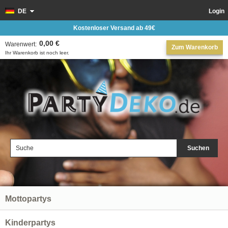
DE
Login
Kostenloser Versand ab 49€
0,00 €
Warenwert:
Zum Warenkorb
Ihr Warenkorb ist noch leer.
Suchen
Mottopartys
Kinderpartys