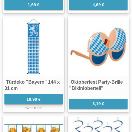
1,69 €
4,69 €
Türdeko "Bayern" 144 x
Oktoberfest Party-Brille
31 cm
"Bikinioberteil"
10,99 €
3,19 €
24,62 € / m²