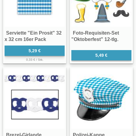
Serviette "Ein Prosit" 32
Foto-Requisiten-Set
x 32 cm 16er Pack
"Oktoberfest" 12-tlg.
5,29 €
5,49 €
0,33 € / Stk.
Brezel-Girlande
Polizei-Kappe