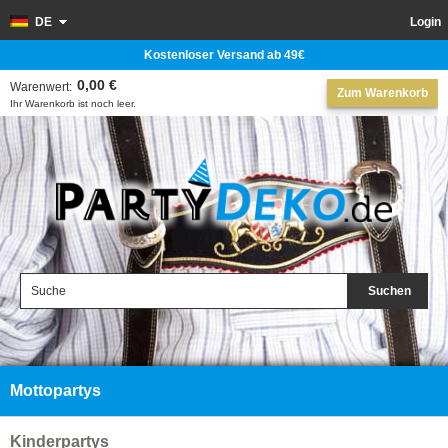
DE
Login
Kostenloser Versand ab 49€
0,00 €
Warenwert:
Zum Warenkorb
Ihr Warenkorb ist noch leer.
Suchen
Mottopartys
Kinderpartys