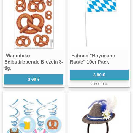
Wanddeko
Fahnen "Bayrische
Selbstklebende Brezeln 8-
Raute" 10er Pack
tlg.
3,89 €
3,69 €
0,39 € / Stk.