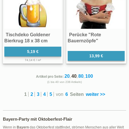
Tischdeko Goldener
Perücke "Rote
Bierkrug 18 x 38 cm
Bauernzöpfe"
5,19 €
13,99 €
74,14 € / m²
20
40
80
100
Artikel pro Seite:
,
,
,
(1 bis 40 von 238 Artikeln)
1
2
3
4
5
von
6
Seiten
weiter >>
Bayern-Party mit Oktoberfest-Flair
Wenn in
Bayern
das Oktoberfest stattfindet, strömen Menschen aus aller Welt