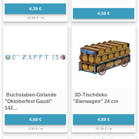
4,39 €
4,59 €
43,90 € / m
Buchstaben-Girlande
3D-Tischdeko
"Oktoberfest Gaudi"
"Bierwagen" 24 cm
142...
4,69 €
4,89 €
3,30 € / m
20,38 € / m