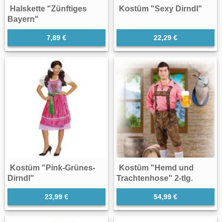
Halskette "Zünftiges
Kostüm "Sexy Dirndl"
Bayern"
7,89 €
22,29 €
Kostüm "Pink-Grünes-
Kostüm "Hemd und
Dirndl"
Trachtenhose" 2-tlg.
23,99 €
54,99 €