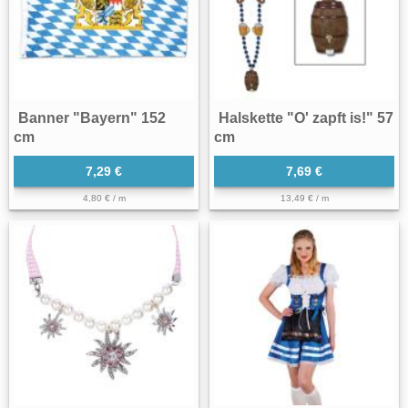
Banner "Bayern" 152
Halskette "O' zapft is!" 57
cm
cm
7,29 €
7,69 €
4,80 € / m
13,49 € / m