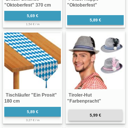
"Oktoberfest" 370 cm
"Oktoberfest"
5,69 €
5,89 €
1,54 € / m
Tischläufer "Ein Prosit"
Tiroler-Hut
180 cm
"Farbenpracht"
5,89 €
5,99 €
3,27 € / m