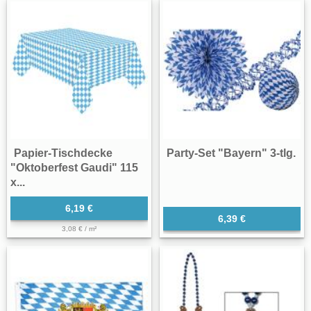
Papier-Tischdecke
Party-Set "Bayern" 3-tlg.
"Oktoberfest Gaudi" 115
x...
6,19 €
6,39 €
3,08 € / m²