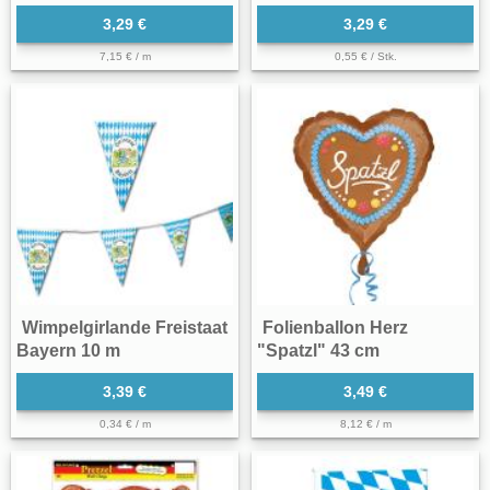
3,29 €
3,29 €
7,15 € / m
0,55 € / Stk.
Wimpelgirlande Freistaat
Folienballon Herz
Bayern 10 m
"Spatzl" 43 cm
3,39 €
3,49 €
0,34 € / m
8,12 € / m