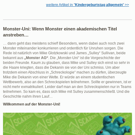
weitere Artikel in "
Kindergeburtstag allgemein
" >>
Monster-Uni: Wenn Monster einen akademischen Titel
anstreben…
… dann geht das meistens schief! Besonders, wenn dabei auch noch zwei
Monster miteinander konkurrieren und ordentlich für Unruhen sorgen. Die
Rede ist natürlich von Mike Glotzkowski und James „Sulley“ Sullivan, beide
bekannt aus
„Monster AG“
. Die „Monster-Uni“ ist die Vorgeschichte der
beiden Freunde. Kaum zu glauben, dass Mike und Sulley sich einst so sehr in
die Haare kriegten, dass die Dekanin sie von der Uni schmiss. Um aber
trotzdem einen Abschluss in „Schreckologie“ machen zu dürfen, überzeugte
Mike die Dekanin von einer Wette. Er würde an einem studentischen
Wettbewerb, also an den Schreckspielen teilnehmen. Sollte er gewinnen, ist er
nicht mehr exmatrikuliert. Leider darf man an den Schreckspielen nur in Teams
teilnehmen. So kam es, dass sich Mike mit Sulley zusammenschließt. Und die
Geschichte nahm ihren Lauf…
Willkommen auf der Monster-Uni!