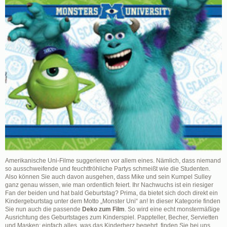
Amerikanische Uni-Filme suggerieren vor allem eines. Nämlich, dass niemand
so ausschweifende und feuchtfröhliche Partys schmeißt wie die Studenten.
Also können Sie auch davon ausgehen, dass Mike und sein Kumpel Sulley
ganz genau wissen, wie man ordentlich feiert. Ihr Nachwuchs ist ein riesiger
Fan der beiden und hat bald Geburtstag? Prima, da bietet sich doch direkt ein
Kindergeburtstag unter dem Motto „Monster Uni“ an! In dieser Kategorie finden
Sie nun auch die passende
Deko zum Film
. So wird eine echt monstermäßige
Ausrichtung des Geburtstages zum Kinderspiel. Pappteller, Becher, Servietten
und Masken; einfach alles, was das Kinderherz begehrt, finden Sie bei uns.