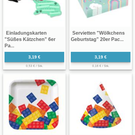
Einladungskarten
Servietten "Wölkchens
"Süßes Kätzchen" 6er
Geburtstag" 20er Pac...
Pa...
3,19 €
3,19 €
0,53 € / Stk.
0,16 € / Stk.