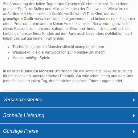
Zur Abrundung des tollen Tages sind Geschenktütchen optimal. Denn dann
geht der Spaß mit Sulley und Mike auch nach der Feier weiter. Wie wäre es
außerdem mit einem kleinen Kostümwettbewerb? Das Kind, das das
gruseligste Outfit
vorweisen kann, hat gewonnen und bekommt natürlich auch
einen Preis oder eine andere kleine Aufmerksamkeit. Sie werden ganz sicher
etwas Passendes in unserer Kategorie „Gewinne“ finden. Und damit sich die
Lieblingsmonster Ihres Kindes auf der Party auch besonders wohlfühlen, darf
folgendes auf gar keinen Fall fehlen:
Tischdeko, damit die Monster stilecht mampfen können
Wanddeko, die die Partylocation zur Monster-Uni macht
Monstermäßige Spiele
In unserer Rubrik zur
Monster Uni
finden Sie die komplette Deko-Ausrüstung
für ein tolles und unvergessliches Erlebnis. Wir wünschen Ihnen und den Kids
jedenfalls einen tollen Tag, der mit vielen positiven Erinnerungen endet.
Versandkostenfrei
Schnelle Lieferung
Günstige Preise