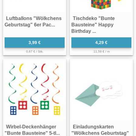
Luftballons "Wölkchens
Tischdeko "Bunte
Geburtstag" 6er Pac...
Bausteine" Happy
Birthday ...
3,99 €
4,29 €
0,67 € / Stk.
11,59 € / m
Wirbel-Deckenhänger
Einladungskarten
"Bunte Bausteine" 5-tl...
"Wölkchens Geburtstag"