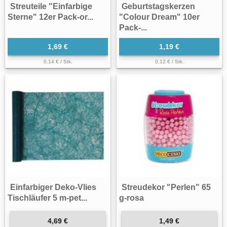
Streuteile "Einfarbige
Geburtstagskerzen
Sterne" 12er Pack-or...
"Colour Dream" 10er
Pack-...
1,69 €
1,19 €
0,14 € / Stk.
0,12 € / Stk.
Einfarbiger Deko-Vlies
Streudekor "Perlen" 65
Tischläufer 5 m-pet...
g-rosa
4,69 €
1,49 €