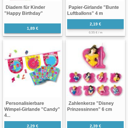
Diadem für Kinder
Papier-Girlande "Bunte
"Happy Birthday"
Luftballons" 4 m
2,19 €
1,89 €
0,55 € / m
Personalisierbare
Zahlenkerze "Disney
Wimpel-Girlande "Candy"
Prinzessinnen" 6 cm
4...
2,29 €
2,39 €