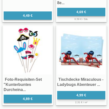
8e...
4,69 €
4,49 €
0,59 € / Stk.
Foto-Requisiten-Set
Tischdecke Miraculous -
"Kunterbuntes
Ladybugs Abenteuer ...
Durcheina...
4,99 €
4,89 €
2,31 € / m²