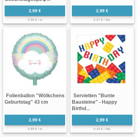
2,99 €
2,99 €
0,50 € / m
0,37 € / Stk.
Folienballon "Wölkchens
Servietten "Bunte
Geburtstag" 43 cm
Bausteine" - Happy
Birthd...
2,99 €
2,99 €
6,95 € / m
0,19 € / Stk.