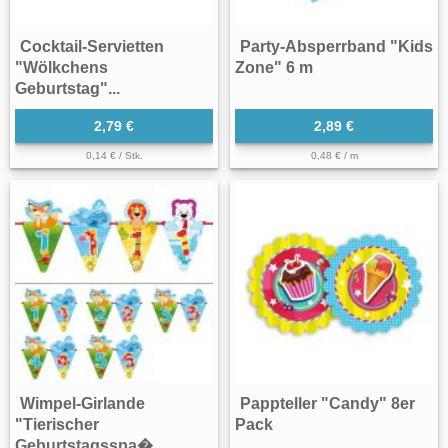
Cocktail-Servietten
Party-Absperrband "Kids
"Wölkchens
Zone" 6 m
Geburtstag"...
2,79 €
2,89 €
0,14 € / Stk.
0,48 € / m
Wimpel-Girlande
Pappteller "Candy" 8er
"Tierischer
Pack
Geburtstagsspa�...