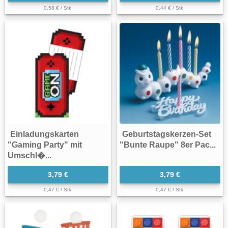
0,58 € / Stk.
0,44 € / Stk.
Einladungskarten
Geburtstagskerzen-Set
"Gaming Party" mit
"Bunte Raupe" 8er Pac...
Umschl�...
3,79 €
3,79 €
0,47 € / Stk.
0,47 € / Stk.