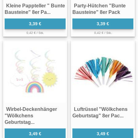
Kleine Pappteller " Bunte
Party-Hütchen "Bunte
Bausteine" 8er Pa...
Bausteine" 8er Pack
3,39 €
3,39 €
0,42 € / Stk.
0,42 € / Stk.
Wirbel-Deckenhänger
Luftrüssel "Wölkchens
"Wölkchens
Geburtstag" 8er Pac...
Geburtstag...
3,49 €
3,49 €