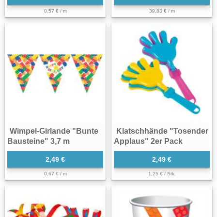
0,57 € / m
39,83 € / m
Wimpel-Girlande "Bunte
Klatschhände "Tosender
Bausteine" 3,7 m
Applaus" 2er Pack
2,49 €
2,49 €
0,67 € / m
1,25 € / Stk.