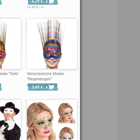
4,29 €
14,30 € / m
aske "Gold
Venezianische Maske
"Regenbogen"
3,69 €