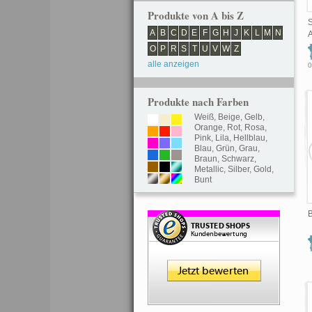
Produkte von A bis Z
A
B
C
D
E
F
G
H
J
K
L
M
N
A
O
P
R
S
T
U
V
W
Z
alle anzeigen
0
Produkte nach Farben
Weiß
,
Beige
,
Gelb
,
Orange
,
Rot
,
Rosa
,
Pink
,
Lila
,
Hellblau
,
Blau
,
Grün
,
Grau
,
Braun
,
Schwarz
,
Metallic
,
Silber
,
Gold
,
Bunt
B