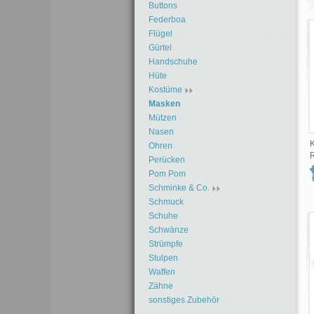
Buttons
Federboa
Flügel
Gürtel
Handschuhe
Hüte
Kostüme
Masken
Mützen
Nasen
K
Ohren
R
Perücken
Pom Pom
Schminke & Co.
Schmuck
Schuhe
Schwänze
Strümpfe
Stulpen
Waffen
Zähne
sonstiges Zubehör