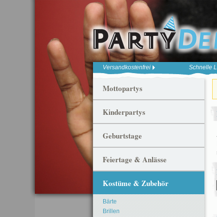
Versandkostenfrei
Schnelle L
Mottopartys
Kinderpartys
Geburtstage
Feiertage & Anlässe
Kostüme & Zubehör
Bärte
Brillen