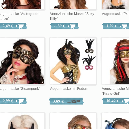
Augenmaske "Aufregende
Venezianische Maske "Sexy
Augenmaske "Ma
pitze"
Kitty"
2,49 €
6,39 €
1,29 €
Augenmaske "Steampunk"
Augenmaske mit Federn
Venezianische M
"Pirate-Girl"
9,99 €
10,49 €
3,89 €