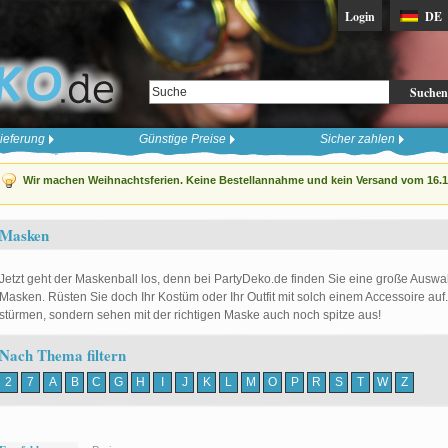
Login
DE
Suchen
ieferung
Günstige Preise
Sicher zahlen
Wir machen Weihnachtsferien. Keine Bestellannahme und kein Versand vom 16.12
Masken
Jetzt geht der Maskenball los, denn bei PartyDeko.de finden Sie eine große Auswah
Masken. Rüsten Sie doch Ihr Kostüm oder Ihr Outfit mit solch einem Accessoire auf.
stürmen, sondern sehen mit der richtigen Maske auch noch spitze aus!
Nach Thema filtern
2
7
A
B
C
G
H
I
J
K
L
M
O
P
R
S
T
W
Z