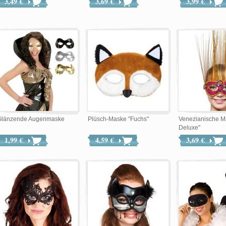
3,49 €
3,69 €
3,99 €
Glänzende Augenmaske
Plüsch-Maske "Fuchs"
Venezianische M
Deluxe"
1,99 €
4,59 €
3,69 €