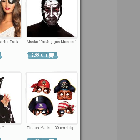
t 4er Pack
Maske "Rotäugiges Monster"
2,99 €
e"
Piraten-Masken 30 cm 4-tlg.