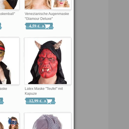
skenball"
Venezianische Augenmaske
"Glamour Deluxe"
4,59 €
aske
Latex Maske "Teufel" mit
Kapuze
12,99 €