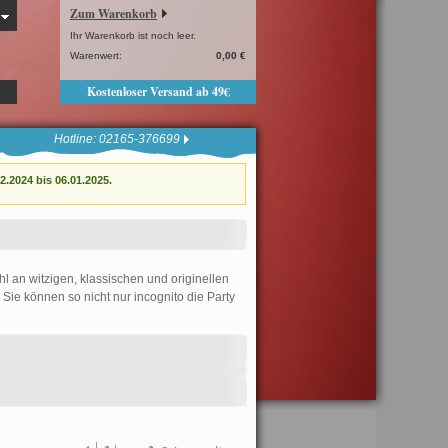
Zum Warenkorb
Ihr Warenkorb ist noch leer.
Warenwert:
0,00 €
Kostenloser Versand ab 49€
Hotline: 02165-376699
.2024 bis 06.01.2025.
l an witzigen, klassischen und originellen
 Sie können so nicht nur incognito die Party