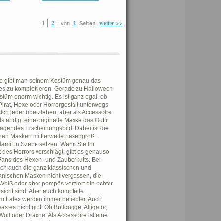
1
2
2
weiter >>
von
Seiten
ske gibt man seinem Kostüm genau das
 es zu komplettieren. Gerade zu Halloween
ostüm enorm wichtig. Es ist ganz egal, ob
irat, Hexe oder Horrorgestalt unterwegs
ich jeder überziehen, aber als Accessoire
ständigt eine originelle Maske das Outfit
rragendes Erscheinungsbild. Dabei ist die
en Masken mittlerweile riesengroß.
damit in Szene setzen. Wenn Sie Ihr
 des Horrors verschlägt, gibt es genauso
r Fans des Hexen- und Zauberkults. Bei
ich auch die ganz klassischen und
nischen Masken nicht vergessen, die
Weiß oder aber pompös verziert ein echter
sicht sind. Aber auch komplette
em Latex werden immer beliebter. Auch
 was es nicht gibt. Ob Bulldogge, Alligator,
 Wolf oder Drache. Als Accessoire ist eine