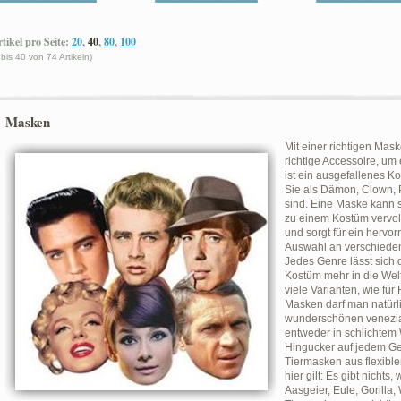
tikel pro Seite:
20
,
40
,
80
,
100
 bis 40 von 74 Artikeln)
Masken
Mit einer richtigen Ma
richtige Accessoire, um
ist ein ausgefallenes K
Sie als Dämon, Clown, P
sind. Eine Maske kann s
zu einem Kostüm vervoll
und sorgt für ein hervo
Auswahl an verschieden
Jedes Genre lässt sich 
Kostüm mehr in die Welt
viele Varianten, wie fü
Masken darf man natürl
wunderschönen venezia
entweder in schlichtem 
Hingucker auf jedem Ge
Tiermasken aus flexibl
hier gilt: Es gibt nichts,
Aasgeier, Eule, Gorilla,