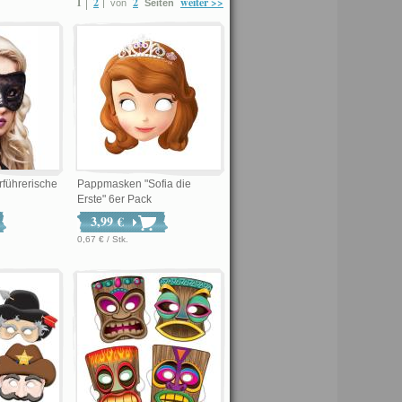
1
2
2
weiter >>
von
Seiten
führerische
Pappmasken "Sofia die
Erste" 6er Pack
3,99 €
0,67 € / Stk.