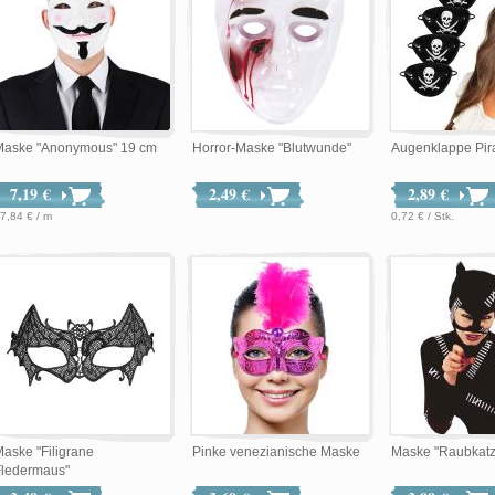
Maske "Anonymous" 19 cm
Horror-Maske "Blutwunde"
Augenklappe Pira
7,19 €
2,49 €
2,89 €
7,84 € / m
0,72 € / Stk.
aske "Filigrane
Pinke venezianische Maske
Maske "Raubkatz
Fledermaus"