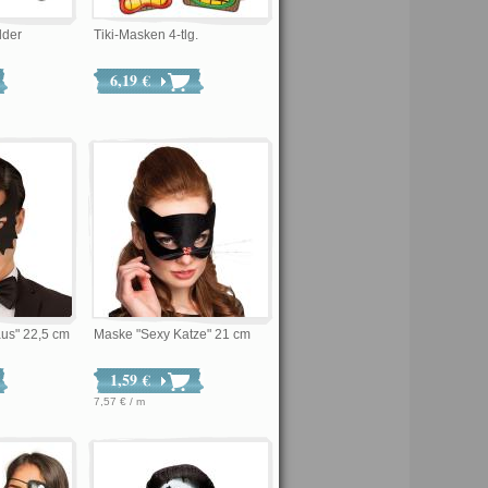
lder
Tiki-Masken 4-tlg.
6,19 €
us" 22,5 cm
Maske "Sexy Katze" 21 cm
1,59 €
7,57 € / m