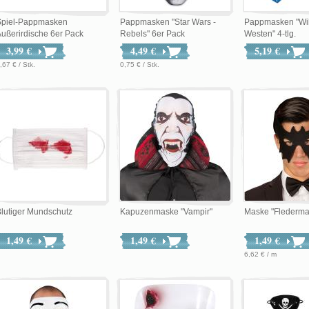
Spiel-Pappmasken
Pappmasken "Star Wars -
Pappmasken "Wi
ußerirdische 6er Pack
Rebels" 6er Pack
Westen" 4-tlg.
3,99 €
4,49 €
5,19 €
,67 € / Stk.
0,75 € / Stk.
lutiger Mundschutz
Kapuzenmaske "Vampir"
Maske "Flederma
1,49 €
1,49 €
1,49 €
6,62 € / m