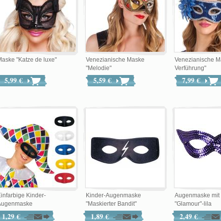
aske "Katze de luxe"
Venezianische Maske
Venezianische M
"Melodie"
Verführung"
5,99 €
5,59 €
7,99 €
infarbige Kinder-
Kinder-Augenmaske
Augenmaske mit P
Augenmaske
"Maskierter Bandit"
"Glamour"-lila
1,29 €
1,89 €
2,49 €