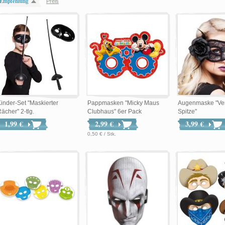
Empfehlung
Preis
inder-Set "Maskierter
Pappmasken "Micky Maus
Augenmaske "Ver
ächer" 2-tlg.
Clubhaus" 6er Pack
Spitze"
1,99 €
2,99 €
3,99 €
0,50 € / Stk.