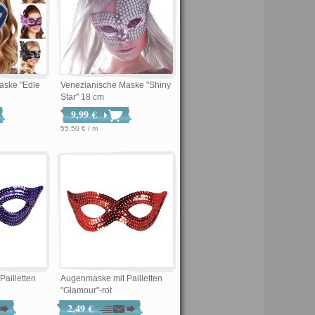
aske "Edle
Venezianische Maske "Shiny
Star" 18 cm
9,99 €
55,50 € / m
ailletten
Augenmaske mit Pailletten
"Glamour"-rot
2,49 €