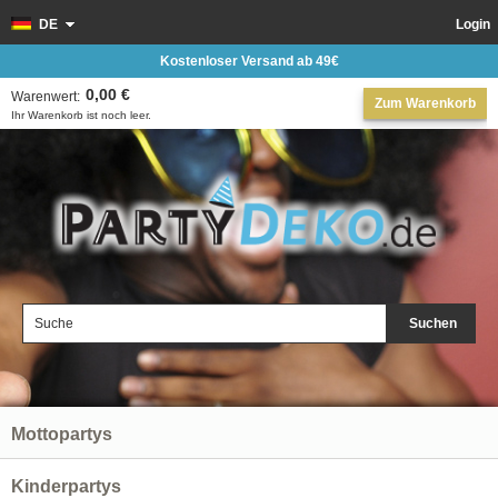
DE
Login
Kostenloser Versand ab 49€
0,00 €
Warenwert:
Zum Warenkorb
Ihr Warenkorb ist noch leer.
Suchen
Mottopartys
Kinderpartys