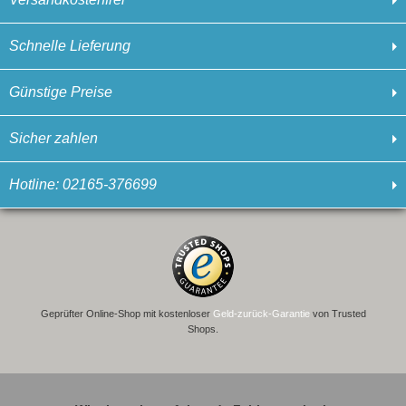
Schnelle Lieferung
Günstige Preise
Sicher zahlen
Hotline: 02165-376699
Geprüfter Online-Shop mit kostenloser
Geld-zurück-Garantie
von Trusted
Shops.