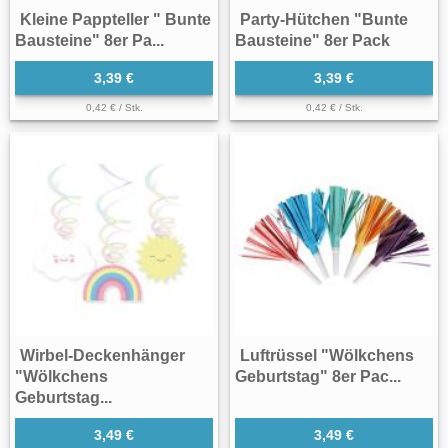
Kleine Pappteller " Bunte
Party-Hütchen "Bunte
Bausteine" 8er Pa...
Bausteine" 8er Pack
3,39 €
3,39 €
0,42 € / Stk.
0,42 € / Stk.
Wirbel-Deckenhänger
Luftrüssel "Wölkchens
"Wölkchens
Geburtstag" 8er Pac...
Geburtstag...
3,49 €
3,49 €