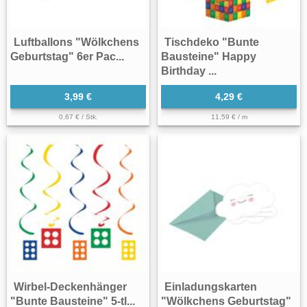
Luftballons "Wölkchens
Tischdeko "Bunte
Geburtstag" 6er Pac...
Bausteine" Happy
Birthday ...
3,99 €
4,29 €
0,67 € / Stk.
11,59 € / m
Wirbel-Deckenhänger
Einladungskarten
"Bunte Bausteine" 5-tl...
"Wölkchens Geburtstag"