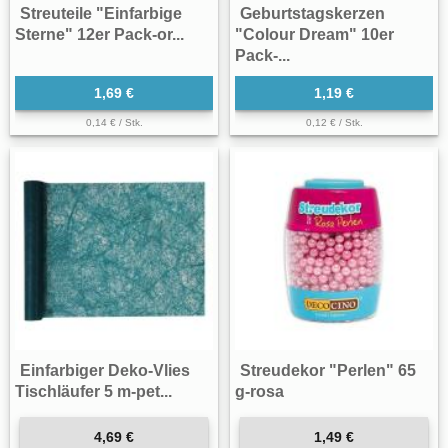
Streuteile "Einfarbige
Geburtstagskerzen
Sterne" 12er Pack-or...
"Colour Dream" 10er
Pack-...
1,69 €
1,19 €
0,14 € / Stk.
0,12 € / Stk.
Einfarbiger Deko-Vlies
Streudekor "Perlen" 65
Tischläufer 5 m-pet...
g-rosa
4,69 €
1,49 €