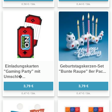
0,58 € / Stk.
0,44 € / Stk.
Einladungskarten
Geburtstagskerzen-Set
"Gaming Party" mit
"Bunte Raupe" 8er Pac...
Umschl�...
3,79 €
3,79 €
0,47 € / Stk.
0,47 € / Stk.