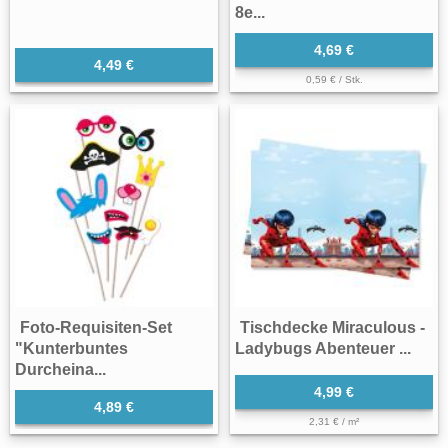
8e...
4,69 €
4,49 €
0,59 € / Stk.
Foto-Requisiten-Set
Tischdecke Miraculous -
"Kunterbuntes
Ladybugs Abenteuer ...
Durcheina...
4,99 €
4,89 €
2,31 € / m²