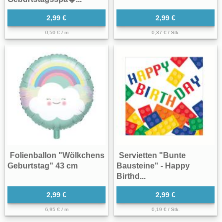
2,99 €
2,99 €
0,50 € / m
0,37 € / Stk.
Folienballon "Wölkchens
Servietten "Bunte
Geburtstag" 43 cm
Bausteine" - Happy
Birthd...
2,99 €
2,99 €
6,95 € / m
0,19 € / Stk.