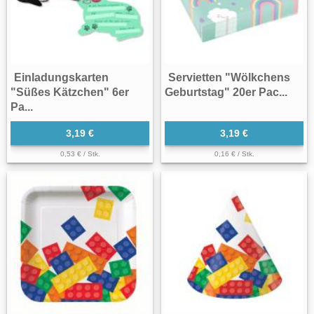
Einladungskarten
Servietten "Wölkchens
"Süßes Kätzchen" 6er
Geburtstag" 20er Pac...
Pa...
3,19 €
3,19 €
0,53 € / Stk.
0,16 € / Stk.