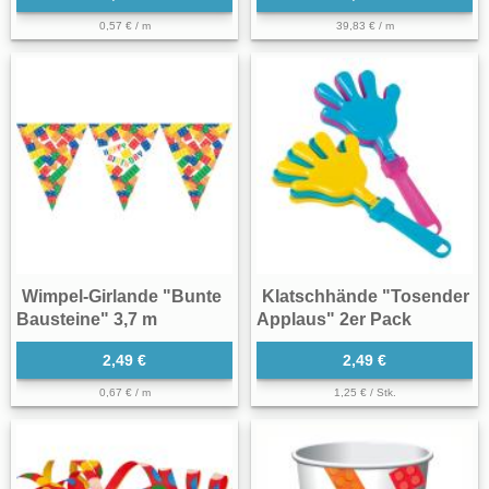
0,57 € / m
39,83 € / m
Wimpel-Girlande "Bunte
Klatschhände "Tosender
Bausteine" 3,7 m
Applaus" 2er Pack
2,49 €
2,49 €
0,67 € / m
1,25 € / Stk.