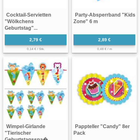
Cocktail-Servietten
Party-Absperrband "Kids
"Wölkchens
Zone" 6 m
Geburtstag"...
2,79 €
2,89 €
0,14 € / Stk.
0,48 € / m
Wimpel-Girlande
Pappteller "Candy" 8er
"Tierischer
Pack
Geburtstagsspa�...