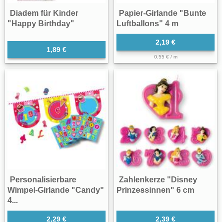
Diadem für Kinder
Papier-Girlande "Bunte
"Happy Birthday"
Luftballons" 4 m
2,19 €
1,89 €
0,55 € / m
Personalisierbare
Zahlenkerze "Disney
Wimpel-Girlande "Candy"
Prinzessinnen" 6 cm
4...
2,29 €
2,39 €