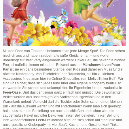
Mit den Feen von Tinkerbell bekommt man jede Menge Spaß. Die Feen sehen
niedlich aus und haben zauberhafte süße Kleidchen an – und wollen
unbedingt zur Ihrer Party eingeladen werden! Tinker Bell, die bekannte blonde
Fee, ist natürlich immer mit dabei! Bekannt aus der
Märchenwelt von Peter
Pan
ist sie ein ganz besonderer Star bei den Kids und daher ein Muss für die
nächste Kinderparty. Von Tischdeko über Raumdeko, bis hin zu kleinen
Accessoires findet man hier im Online-Shop alles zum Motiv „Tinker Bell“. Wir
sind uns sicher, dass sich jedes Kind über eine eigene Mottoparty freut! Also
verwandeln Sie schnell und unkompliziert Ihr Eigenheim in eine zauberhafte
Feen-Oase
. Und das geht sogar ganz einfach und günstig: Die gewünschten
Artikel werden aus unserem großen Sortiment ausgewählt und in den
Warenkorb gelegt. Vielleicht darf die Tochter oder Sohn schon einen kleinen
Blick auf die Auswahl werfen und mit entscheiden? Wenn man sich geeinigt
hat, muss man die Bestellung nur noch abschließen und schon wird ein
zauberhaftes Paket mit toller Deko von Tinker Bell geliefert. Tinker Bell und
ihre wunderschönen
Feen-Freundinnen
freuen sich schon auf eine tolle und
unvergessliche Kinderparty mit viel Spaß, Kuchen und Geschenken! Tinker