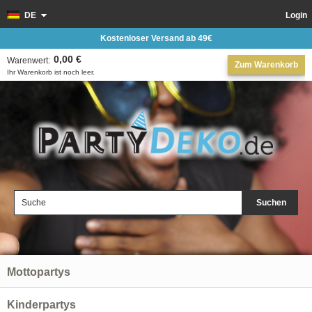
DE
Login
Kostenloser Versand ab 49€
0,00 €
Warenwert:
Zum Warenkorb
Ihr Warenkorb ist noch leer.
Suchen
Mottopartys
Kinderpartys