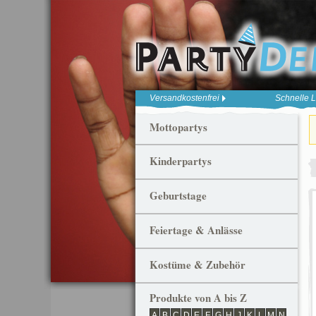
Versandkostenfrei
Schnelle L
Mottopartys
Kinderpartys
Geburtstage
Feiertage & Anlässe
Kostüme & Zubehör
Produkte von A bis Z
A
B
C
D
E
F
G
H
J
K
L
M
N