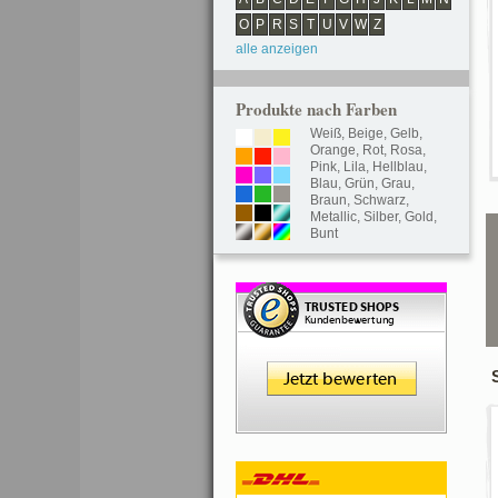
O
P
R
S
T
U
V
W
Z
alle anzeigen
Produkte nach Farben
Weiß
,
Beige
,
Gelb
,
Orange
,
Rot
,
Rosa
,
Pink
,
Lila
,
Hellblau
,
Blau
,
Grün
,
Grau
,
Braun
,
Schwarz
,
Metallic
,
Silber
,
Gold
,
Bunt