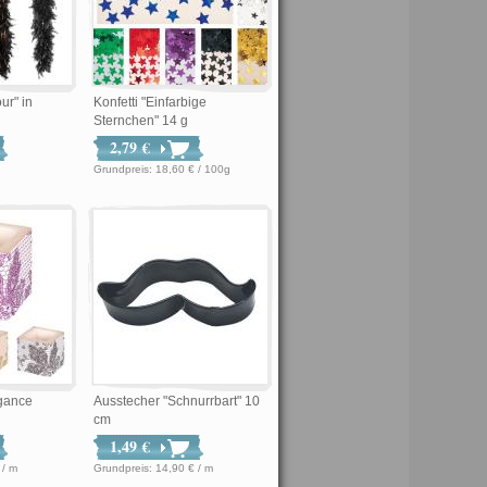
ur" in
Konfetti "Einfarbige
Sternchen" 14 g
2,79 €
Grundpreis: 18,60 € / 100g
egance
Ausstecher "Schnurrbart" 10
cm
1,49 €
8 € / m
Grundpreis: 14,90 € / m