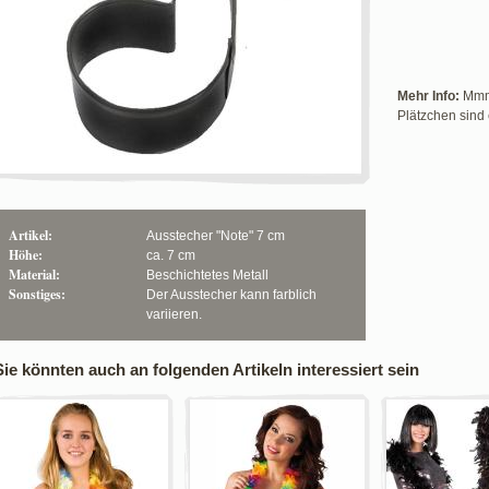
Mehr Info:
Mmmm
Plätzchen sind 
Artikel:
Ausstecher "Note" 7 cm
Höhe:
ca. 7 cm
Material:
Beschichtetes Metall
Sonstiges:
Der Ausstecher kann farblich
variieren.
Sie könnten auch an folgenden Artikeln interessiert sein