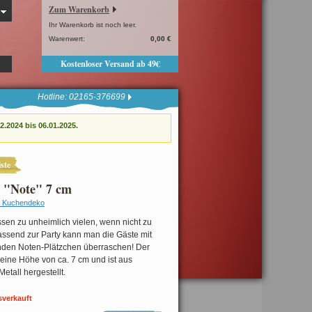
Zum Warenkorb
Ihr Warenkorb ist noch leer.
Warenwert:
0,00 €
Kostenloser Versand ab 49€
Hotline: 02165-376699
.2024 bis 06.01.2025.
ste
r "Note" 7 cm
 Kuchendeko
sen zu unheimlich vielen, wenn nicht zu
assend zur Party kann man die Gäste mit
den Noten-Plätzchen überraschen! Der
eine Höhe von ca. 7 cm und ist aus
etall hergestellt.
sverkauft