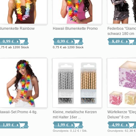
Blumenkette Rainbow
Hawaii Blumenkette Promo
Federboa "Glamo
schwarz 180 cm
0,99 €
0,99 €
8,49 €
,75 €
ab
1200 Stück
0,75 €
ab
1200 Stück
awaii-Set Promo 4-tlg.
Kleine, metallische Kerzen
Würfelkerze "El
mit Halter 16er ...
Deluxe" 8 cm
1,89 €
1,99 €
4,99 €
Grundpreis: 0,12 € / Stk.
Grundpreis: 62,3