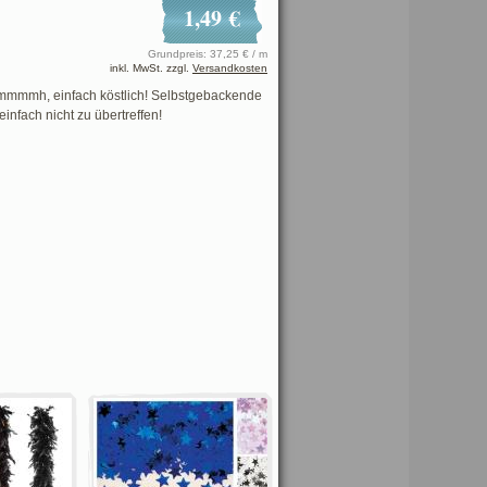
1,49 €
Grundpreis: 37,25 € / m
inkl. MwSt. zzgl.
Versandkosten
mmh, einfach köstlich! Selbstgebackende
einfach nicht zu übertreffen!