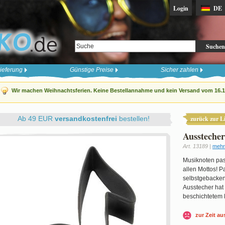
Login
DE
Suchen
ieferung
Günstige Preise
Sicher zahlen
Wir machen Weihnachtsferien. Keine Bestellannahme und kein Versand vom 16.12
Ab 49 EUR
versandkostenfrei
bestellen!
zurück zur Li
Aussteche
Art. 13189 |
mehr
Musiknoten pas
allen Mottos! P
selbstgebacken
Ausstecher hat 
beschichtetem M
zur Zeit au