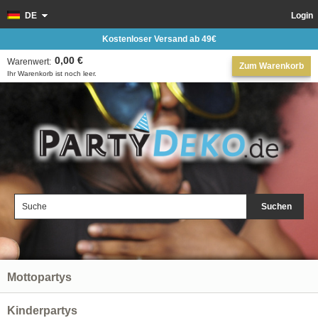
DE
Login
Kostenloser Versand ab 49€
0,00 €
Warenwert:
Zum Warenkorb
Ihr Warenkorb ist noch leer.
Suchen
Mottopartys
Kinderpartys