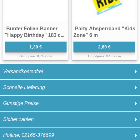
Bunter Folien-Banner
Party-Absperrband "Kids
"Happy Birthday" 183 c...
Zone" 6 m
1,39 €
2,89 €
Grundpreis: 0,76 € / m
Grundpreis: 0,48 € / m
Versandkostenfrei
Schnelle Lieferung
Günstige Preise
Sicher zahlen
Hotline: 02165-376699