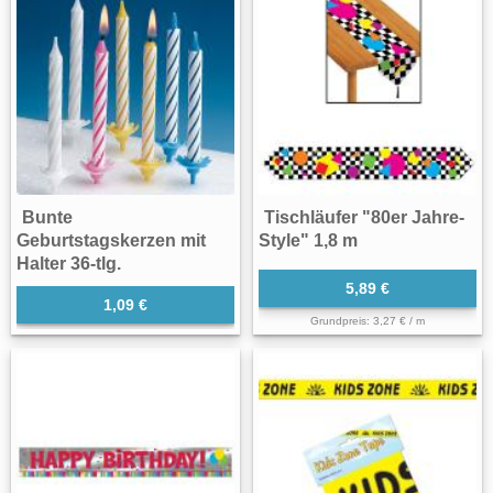
Bunte
Tischläufer "80er Jahre-
Geburtstagskerzen mit
Style" 1,8 m
Halter 36-tlg.
5,89 €
1,09 €
Grundpreis: 3,27 € / m