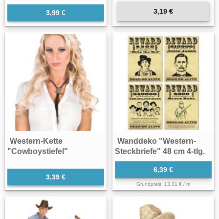
3,19 €
3,99 €
Western-Kette
Wanddeko "Western-
"Cowboystiefel"
Steckbriefe" 48 cm 4-tlg.
6,39 €
3,39 €
Grundpreis: 13,31 € / m