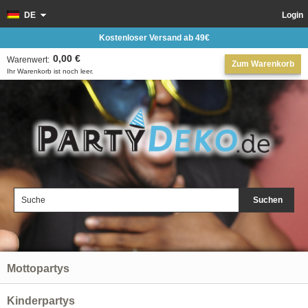
DE
Login
Kostenloser Versand ab 49€
0,00 €
Warenwert:
Zum Warenkorb
Ihr Warenkorb ist noch leer.
Suchen
Mottopartys
Kinderpartys