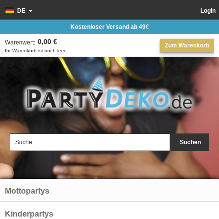
DE
Login
Kostenloser Versand ab 49€
0,00 €
Warenwert:
Zum Warenkorb
Ihr Warenkorb ist noch leer.
Suchen
Mottopartys
Kinderpartys