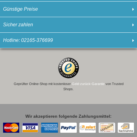
Günstige Preise
Sicher zahlen
Hotline: 02165-376699
Geprüfter Online-Shop mit kostenloser
Geld-zurück-Garantie
von Trusted
Shops.
Wir akzeptieren folgende Zahlungsmittel: