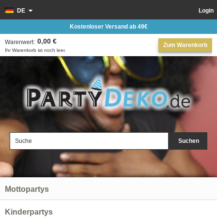
DE
Login
Kostenloser Versand ab 49€
0,00 €
Warenwert:
Zum Warenkorb
Ihr Warenkorb ist noch leer.
Suchen
Mottopartys
Kinderpartys