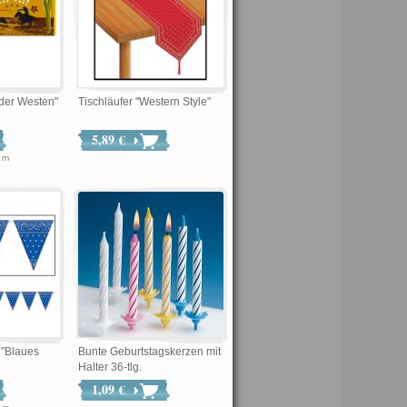
lder Westen"
Tischläufer "Western Style"
5,89 €
€ / m
 "Blaues
Bunte Geburtstagskerzen mit
Halter 36-tlg.
1,09 €