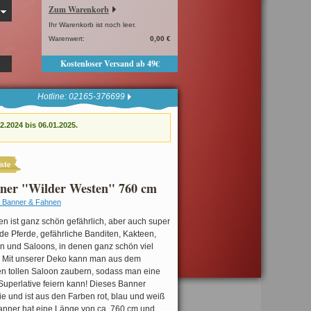
Zum Warenkorb
Ihr Warenkorb ist noch leer.
Warenwert:
0,00 €
Kostenloser Versand ab 49€
Hotline: 02165-376699
.2024 bis 06.01.2025.
ste
nner "Wilder Westen" 760 cm
 Banner & Fahnen
n ist ganz schön gefährlich, aber auch super
lde Pferde, gefährliche Banditen, Kakteen,
 und Saloons, in denen ganz schön viel
. Mit unserer Deko kann man aus dem
n tollen Saloon zaubern, sodass man eine
Superlative feiern kann! Dieses Banner
ie und ist aus den Farben rot, blau und weiß
Banner hat eine Länge von ca. 760 cm und