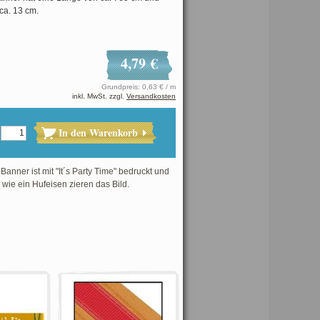
ca. 13 cm.
4,79 €
Grundpreis: 0,63 € / m
inkl. MwSt. zzgl.
Versandkosten
In den Warenkorb
anner ist mit "It´s Party Time" bedruckt und
 wie ein Hufeisen zieren das Bild.