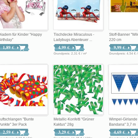
iadem für Kinder "Happy
Tischdecke Miraculous -
Stoff-Banner "Wi
irthday"
Ladybugs Abenteuer ...
220 cm
1,89 €
4,99 €
9,99 €
Grundpreis: 2,31 € / m²
Grundpreis: 4,54 
uftschlangen "Bunte
Metallic-Konfetti "Grüner
Wimpel-Girlande
unkte" 3er Pack
Kaktus" 28g
Bandana" 3,7 m
2,59 €
3,29 €
4,69 €