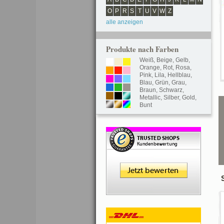
O
P
R
S
T
U
V
W
Z
alle anzeigen
Produkte nach Farben
Weiß
,
Beige
,
Gelb
,
Orange
,
Rot
,
Rosa
,
Pink
,
Lila
,
Hellblau
,
Blau
,
Grün
,
Grau
,
Braun
,
Schwarz
,
Metallic
,
Silber
,
Gold
,
Bunt