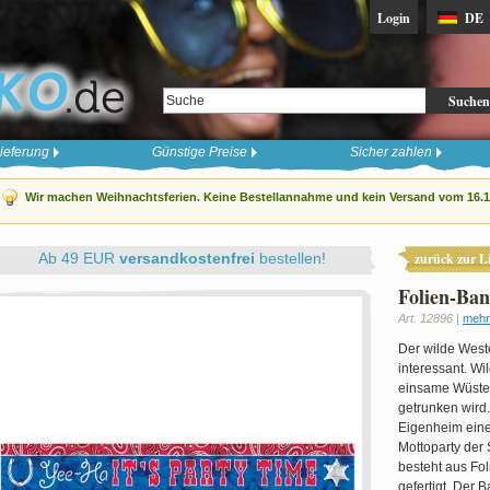
Login
DE
Suchen
ieferung
Günstige Preise
Sicher zahlen
Wir machen Weihnachtsferien. Keine Bestellannahme und kein Versand vom 16.12
Ab 49 EUR
versandkostenfrei
bestellen!
zurück zur Li
Folien-Ba
Art. 12896 |
mehr
Der wilde Weste
interessant. Wi
einsame Wüsten
getrunken wird
Eigenheim eine
Mottoparty der 
besteht aus Fol
gefertigt. Der 