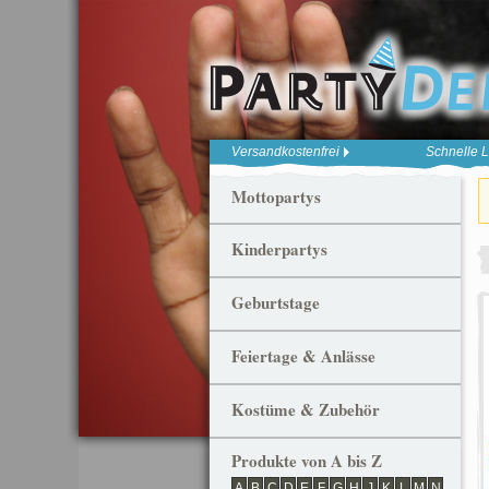
Versandkostenfrei
Schnelle L
Mottopartys
Kinderpartys
Geburtstage
Feiertage & Anlässe
Kostüme & Zubehör
Produkte von A bis Z
A
B
C
D
E
F
G
H
J
K
L
M
N