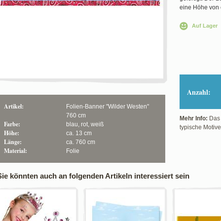
eine Höhe von 
Auf Lager
Anzahl:
Artikel:
Folien-Banner "Wilder Westen"
760 cm
Mehr Info:
Das B
Farbe:
blau, rot, weiß
typische Motive
Höhe:
ca. 13 cm
Länge:
ca. 760 cm
Material:
Folie
Sie könnten auch an folgenden Artikeln interessiert sein