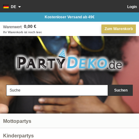
DE
Login
Kostenloser Versand ab 49€
0,00 €
Warenwert:
Zum Warenkorb
Ihr Warenkorb ist noch leer.
Suchen
Mottopartys
Kinderpartys