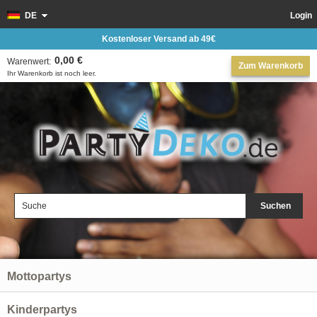
DE
Login
Kostenloser Versand ab 49€
0,00 €
Warenwert:
Zum Warenkorb
Ihr Warenkorb ist noch leer.
Suchen
Mottopartys
Kinderpartys