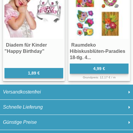
Diadem für Kinder
Raumdeko
"Happy Birthday"
Hibiskusblüten-Paradies
18-tlg. 4...
4,99 €
1,89 €
Grundpreis: 12,17 € / m
Versandkostenfrei
Schnelle Lieferung
Günstige Preise