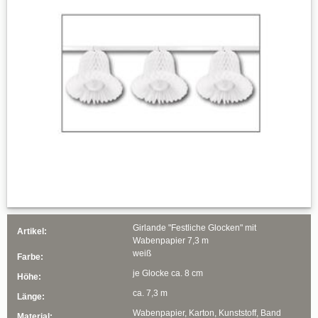
Girlande "Festliche Glocken" mit
Artikel:
Wabenpapier 7,3 m
weiß
Farbe:
je Glocke ca. 8 cm
Höhe:
ca. 7,3 m
Länge:
Wabenpapier, Karton, Kunststoff, Band
Material: