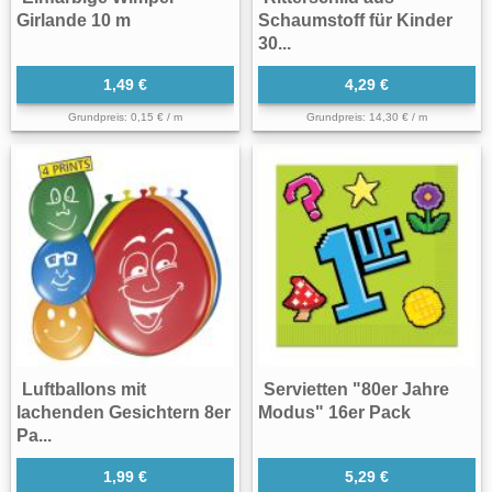
Girlande 10 m
Schaumstoff für Kinder
30...
1,49 €
4,29 €
Grundpreis: 0,15 € / m
Grundpreis: 14,30 € / m
Luftballons mit
Servietten "80er Jahre
lachenden Gesichtern 8er
Modus" 16er Pack
Pa...
1,99 €
5,29 €