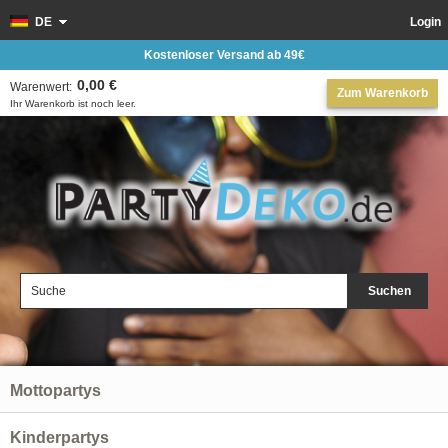
DE
Login
Kostenloser Versand ab 49€
0,00 €
Warenwert:
Zum Warenkorb
Ihr Warenkorb ist noch leer.
Suchen
Mottopartys
Kinderpartys