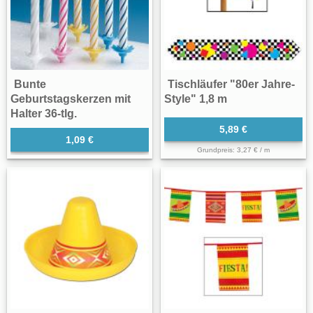
Bunte
Tischläufer "80er Jahre-
Geburtstagskerzen mit
Style" 1,8 m
Halter 36-tlg.
5,89 €
1,09 €
Grundpreis: 3,27 € / m