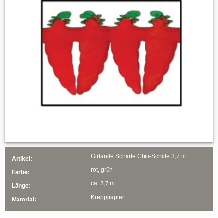
Girlande Scharfe Chili-Schote 3,7 m
Artikel:
rot, grün
Farbe:
ca. 3,7 m
Länge:
Krepppapier
Material: