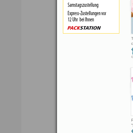
T
P
"