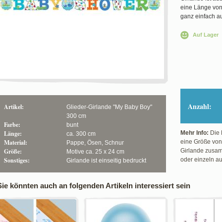
eine Länge von
ganz einfach a
Auf Lager
Anzahl:
Artikel:
Glieder-Girlande "My Baby Boy"
300 cm
Farbe:
bunt
Länge:
Mehr Info:
Die 
ca. 300 cm
Material:
eine Größe von 
Pappe, Ösen, Schnur
Größe:
Girlande zusa
Motive ca. 25 x 24 cm
Sonstiges:
oder einzeln a
Girlande ist einseitig bedruckt
Sie könnten auch an folgenden Artikeln interessiert sein