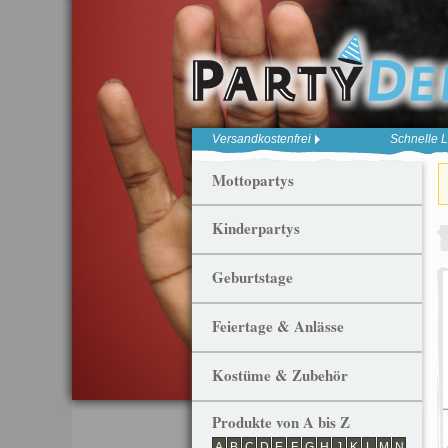
Versandkostenfrei
Schnelle L
Mottopartys
Kinderpartys
Geburtstage
Feiertage & Anlässe
Kostüme & Zubehör
Produkte von A bis Z
A
B
C
D
E
F
G
H
J
K
L
M
N