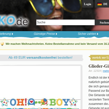
Login
DE
Suchen
ieferung
Günstige Preise
Sicher zahlen
Wir machen Weihnachtsferien. Keine Bestellannahme und kein Versand vom 16.12
Ab 49 EUR
versandkostenfrei
bestellen!
zurück zur Li
Glieder-G
Art. 12319 |
mehr
Endlich ist der
natürlich gebür
die sich genaus
Passend zur Bab
Die Girlande i
verzierten Tier
zusammen die 
Girlande ist au