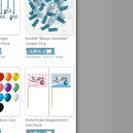
änger
Konfetti "Blauer Schnuller"
r Pack
Jungen 14 g
1,99 €
 € / Stk.
Grundpreis: 14,21 € / 100g
llons 12er
Party-Picker Klapperstorch
50er Pack
1,69 €