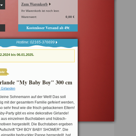
Zum Warenkorb
Ihr Warenkorb ist noch leer.
Warenwert:
0,00 €
Kostenloser Versand ab 49€
Hotline: 02165-376699
.2024 bis 06.01.2025.
ste
irlande "My Baby Boy" 300 cm
 Girlanden
 kleine Sohnemann auf der Welt! Das soll
tig mit der gesamtem Familie gefeiert werden,
o sehr freut wie die frisch gebackenen Eltern!
y-Party gibt es eine dekorative Girlande!
st aus einzelnen Buchstaben und hübsch-
motiven hergestellt. Die Buchstaben ergeben
Aufschrift "OH! BOY BABY SHOWER". Die
s einseitig bedruckter Pappe hergestellt, hat