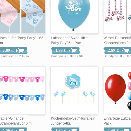
ischläufer "Baby Party" 183
Luftballons "Sweet little
Wirbel-Deckenh
cm
Baby-Boy" 6er Pac...
Klapperstorch 3e
5,89 €
1,99 €
2,89 €
Grundpreis: 3,22 € / m
Grundpreis: 0,33 € / Stk.
Grundpreis: 0,96
apier-Girlande
Kuchendeko-Set "Hurra, ein
Einfarbige Luftba
Strampelanzug" 6 m
Junge" 5-tlg.
Pack
2,39 €
1,69 €
1,69 €