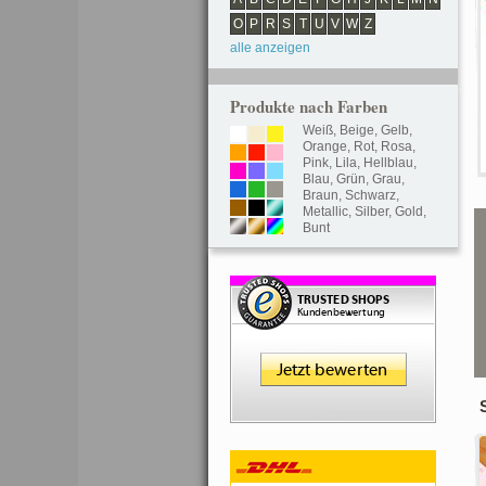
O
P
R
S
T
U
V
W
Z
alle anzeigen
Produkte nach Farben
Weiß
,
Beige
,
Gelb
,
Orange
,
Rot
,
Rosa
,
Pink
,
Lila
,
Hellblau
,
Blau
,
Grün
,
Grau
,
Braun
,
Schwarz
,
Metallic
,
Silber
,
Gold
,
Bunt