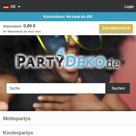
DE
Login
Kostenloser Versand ab 49€
0,00 €
Warenwert:
Zum Warenkorb
Ihr Warenkorb ist noch leer.
Suchen
Mottopartys
Kinderpartys