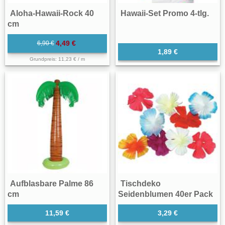
Aloha-Hawaii-Rock 40
Hawaii-Set Promo 4-tlg.
cm
4,49 €
6,90 €
1,89 €
Grundpreis: 11,23 € / m
Aufblasbare Palme 86
Tischdeko
cm
Seidenblumen 40er Pack
11,59 €
3,29 €