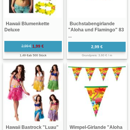
Hawaii Blumenkette
Buchstabengirlande
Deluxe
"Aloha und Flamingo" 83
...
1,99 €
2,99 €
2,99 €
1,49 €
ab
500 Stück
Grundpreis: 3,60 € / m
Hawaii Bastrock "Luau"
Wimpel-Girlande "Aloha