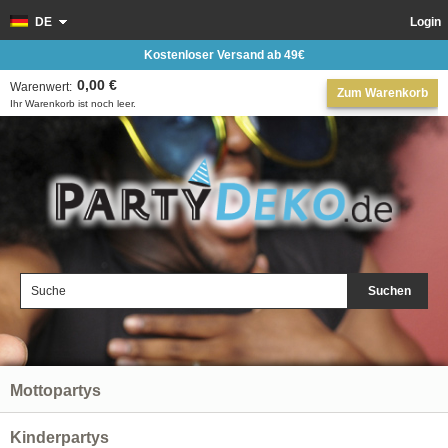
DE
Login
Kostenloser Versand ab 49€
0,00 €
Warenwert:
Zum Warenkorb
Ihr Warenkorb ist noch leer.
Suchen
Mottopartys
Kinderpartys