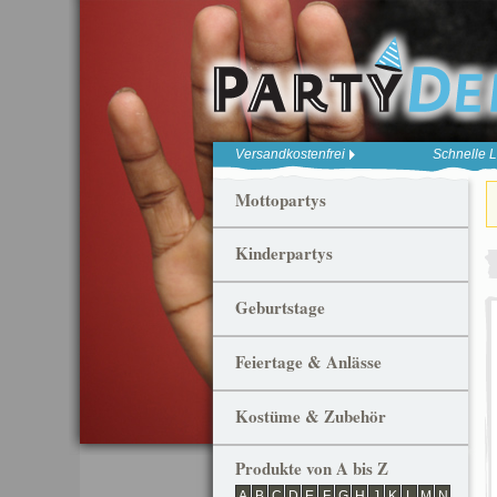
Versandkostenfrei
Schnelle L
Mottopartys
Kinderpartys
Geburtstage
Feiertage & Anlässe
Kostüme & Zubehör
Produkte von A bis Z
A
B
C
D
E
F
G
H
J
K
L
M
N