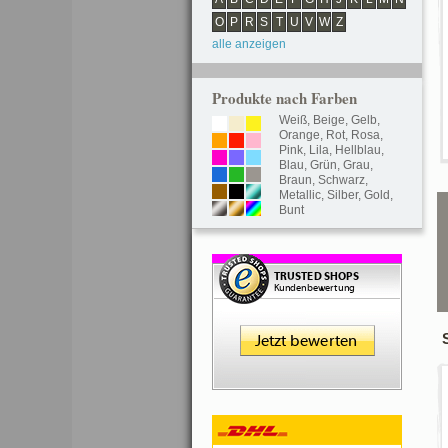
O
P
R
S
T
U
V
W
Z
alle anzeigen
Produkte nach Farben
Weiß
,
Beige
,
Gelb
,
Orange
,
Rot
,
Rosa
,
Pink
,
Lila
,
Hellblau
,
Blau
,
Grün
,
Grau
,
Braun
,
Schwarz
,
Metallic
,
Silber
,
Gold
,
Bunt