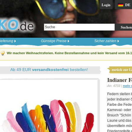
Login
DE
Suchen
ieferung
Günstige Preise
Sicher zahlen
Wir machen Weihnachtsferien. Keine Bestellannahme und kein Versand vom 16.12
Ab 49 EUR
versandkostenfrei
bestellen!
zurück zur Li
Indianer F
Art. 4733 |
mehr 
Federn stellen 
jeder Indianer
Farbe die Feder
Karneval- oder
Brauch "Schön 
Laune und das i
übermitteln m
Friedenspfeife