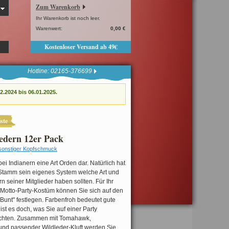
Zum Warenkorb
Ihr Warenkorb ist noch leer.
Warenwert:
0,00 €
Kostenloser Versand ab 49€
Hotline: 02165-376699
.2024 bis 06.01.2025.
ste
edern 12er Pack
sonstiger Kopfschmuck
bei Indianern eine Art Orden dar. Natürlich hat
-Stamm sein eigenes System welche Art und
n seiner Mitglieder haben sollten. Für Ihr
 Motto-Party-Kostüm können Sie sich auf den
Bunt" festlegen. Farbenfroh bedeutet gute
st es doch, was Sie auf einer Party
öchten. Zusammen mit Tomahawk,
 und passender Wildleder-Kluft werden Sie