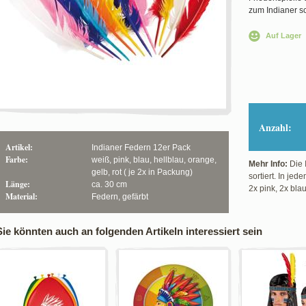
zum Indianer sc
Auf Lager
Anzahl:
Artikel:
Indianer Federn 12er Pack
Farbe:
weiß, pink, blau, hellblau, orange,
Mehr Info:
Die 
gelb, rot ( je 2x in Packung)
sortiert. In je
Länge:
ca. 30 cm
2x pink, 2x blau
Material:
Federn, gefärbt
Sie könnten auch an folgenden Artikeln interessiert sein