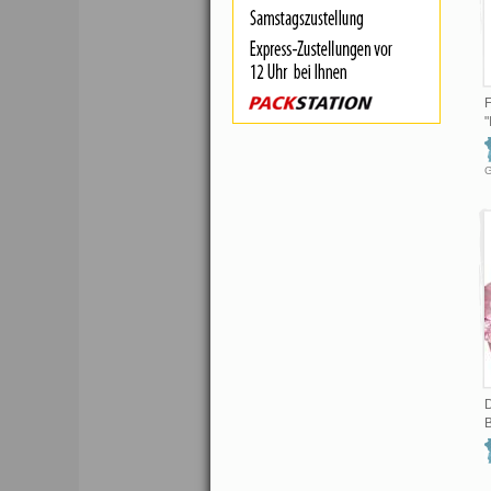
F
"
D
B