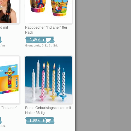
d mit
Pappbecher "Indianer" 8er
Pack
2,49 €
8 € / m
Grundpreis: 0,31 € / Stk.
 "Indianer"
Bunte Geburtstagskerzen mit
..
Halter 36-tlg.
1,09 €
 € / Stk.