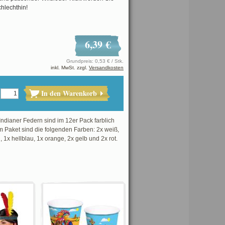
hlechthin!
6,39 €
Grundpreis: 0,53 € / Stk.
inkl. MwSt. zzgl.
Versandkosten
In den Warenkorb
Indianer Federn sind im 12er Pack farblich
dem Paket sind die folgenden Farben: 2x weiß,
, 1x hellblau, 1x orange, 2x gelb und 2x rot.