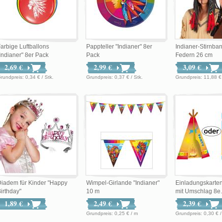
arbige Luftballons
Pappteller "Indianer" 8er
Indianer-Stirnban
Indianer" 8er Pack
Pack
Federn 26 cm
2,69 €
2,99 €
3,09 €
Grundpreis: 0,34 € / Stk.
Grundpreis: 0,37 € / Stk.
Grundpreis: 11,8
iadem für Kinder "Happy
Wimpel-Girlande "Indianer"
Einladungskarten
irthday"
10 m
mit Umschlag 8e.
1,89 €
2,49 €
2,39 €
Grundpreis: 0,25 € / m
Grundpreis: 0,30