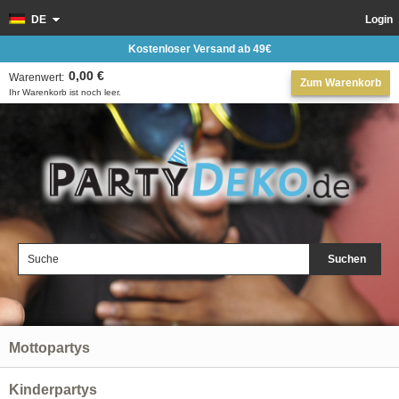
DE
Login
Kostenloser Versand ab 49€
0,00 €
Warenwert:
Zum Warenkorb
Ihr Warenkorb ist noch leer.
Suchen
Mottopartys
Kinderpartys