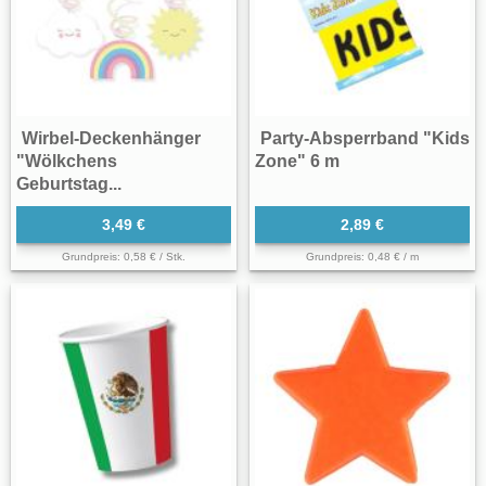
Wirbel-Deckenhänger
Party-Absperrband "Kids
"Wölkchens
Zone" 6 m
Geburtstag...
3,49 €
2,89 €
Grundpreis: 0,58 € / Stk.
Grundpreis: 0,48 € / m