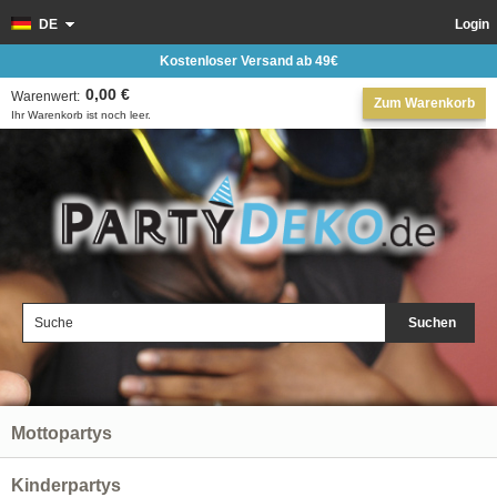
DE
Login
Kostenloser Versand ab 49€
0,00 €
Warenwert:
Zum Warenkorb
Ihr Warenkorb ist noch leer.
Suchen
Mottopartys
Kinderpartys