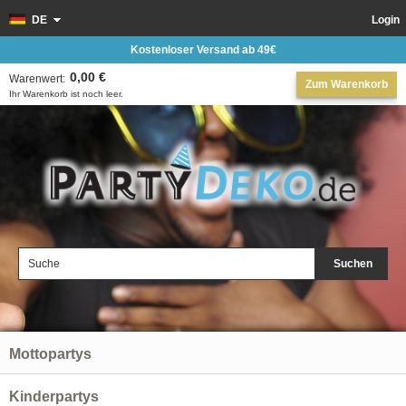
DE
Login
Kostenloser Versand ab 49€
0,00 €
Warenwert:
Zum Warenkorb
Ihr Warenkorb ist noch leer.
Suchen
Mottopartys
Kinderpartys