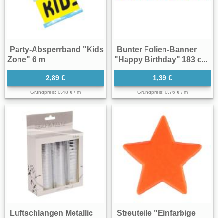
Party-Absperrband "Kids
Bunter Folien-Banner
Zone" 6 m
"Happy Birthday" 183 c...
2,89 €
1,39 €
Grundpreis: 0,48 € / m
Grundpreis: 0,76 € / m
Luftschlangen Metallic
Streuteile "Einfarbige