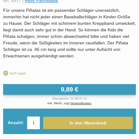
Art. 8977 |
mehr Partyspiele
Für unsere Piñatas ist ein passender Schläger unersetzlich,
immerhin hat nicht jeder einen Baseballschläger in Kinder-Größe
zu Hause. Der Schläger mit schönem bunten Kreppband umwickelt,
liegt damit auch sehr gut in der Hand. So können die Kids die
Piñata schalgen, immer schön abwechselnd bitte und haben viel
Freude, wenn die Süßigkeiten im Inneren rausfallen. Der Piñata
Schläger ist ca. 46 cm lang und sollte nur unter Aufsicht von
Erwachsenen ausgehändigt werden.
Auf Lager
9,89 €
Grundpreis: 21,50 € / m
inkl. MwSt. zzgl.
Versandkosten
Anzahl:
In den Warenkorb