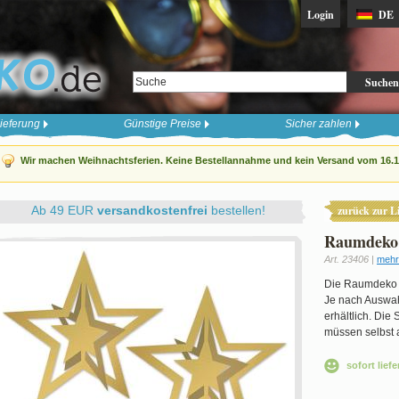
Login
DE
Suchen
ieferung
Günstige Preise
Sicher zahlen
Wir machen Weihnachtsferien. Keine Bestellannahme und kein Versand vom 16.12
Ab 49 EUR
versandkostenfrei
bestellen!
zurück zur Li
Raumdeko 
Art. 23406 |
mehr
Die Raumdeko "
Je nach Auswahl
erhältlich. Die
müssen selbst 
sofort liefe