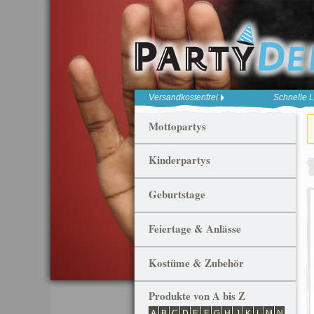
Versandkostenfrei
Schnelle L
Mottopartys
Kinderpartys
Geburtstage
Feiertage & Anlässe
Kostüme & Zubehör
Produkte von A bis Z
A
B
C
D
E
F
G
H
J
K
L
M
N