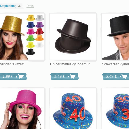
Empfehlung
Preis
ylinder "Glitzer"
Chicer matter Zylinderhut
Schwarzer Zylind
2,89 €
3,49 €
5,69 €