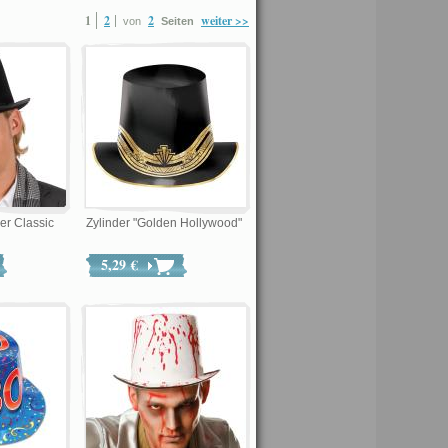
1
2
2
weiter >>
von
Seiten
er Classic
Zylinder "Golden Hollywood"
5,29 €