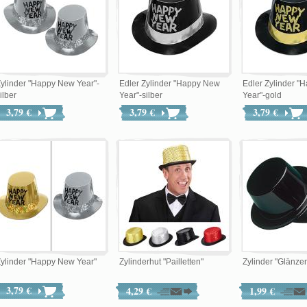
ylinder "Happy New Year"-
Edler Zylinder "Happy New
Edler Zylinder 
ilber
Year"-silber
Year"-gold
3,79 €
3,79 €
3,79 €
ylinder "Happy New Year"
Zylinderhut "Pailletten"
Zylinder "Glänzend
3,79 €
4,29 €
1,99 €