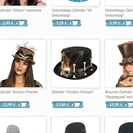
ylinder "Glitzer"-neonpink
Geburtstags-Zylinder "40.
Geburtstags-Zylin
Geburtstag"
Geburtstag"
2,89 €
3,29 €
3,99 €
ylinder Voodoo-Priester
Zylinder "Voodoo Königin"
Brauner Zylinder
"Steampunk" mit B
12,99 €
13,89 €
15,99 €