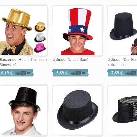
länzender Hut mit Pailletten
Zylinder "Uncle Sam"
Zylinder "Der Ge
Showstar"
extra hoch
6,19 €
5,89 €
7,89 €