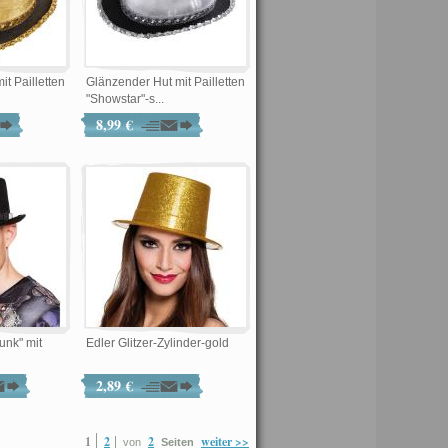
t Pailletten
Glänzender Hut mit Pailletten
"Showstar"-s...
8,99 €
unk" mit
Edler Glitzer-Zylinder-gold
2,89 €
1
2
2
weiter >>
von
Seiten