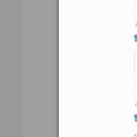
Z
P
Ar