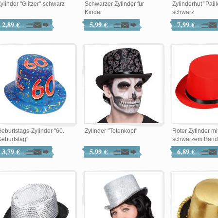
ylinder "Glitzer"-schwarz
Schwarzer Zylinder für
Zylinderhut "Paill
Kinder
schwarz
2,89 €
5,99 €
7,99 €
eburtstags-Zylinder "60.
Zylinder "Totenkopf"
Roter Zylinder mi
eburtstag"
schwarzem Band
3,79 €
5,99 €
6,89 €