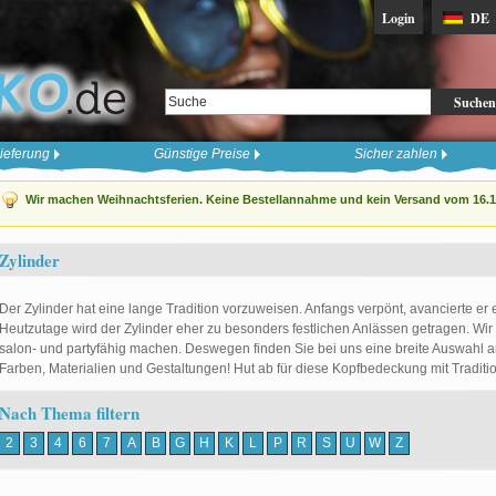
Login
DE
Suchen
ieferung
Günstige Preise
Sicher zahlen
Wir machen Weihnachtsferien. Keine Bestellannahme und kein Versand vom 16.12
Zylinder
Der Zylinder hat eine lange Tradition vorzuweisen. Anfangs verpönt, avancierte er 
Heutzutage wird der Zylinder eher zu besonders festlichen Anlässen getragen. Wi
salon- und partyfähig machen. Deswegen finden Sie bei uns eine breite Auswahl an
Farben, Materialien und Gestaltungen! Hut ab für diese Kopfbedeckung mit Traditio
Nach Thema filtern
2
3
4
6
7
A
B
G
H
K
L
P
R
S
U
W
Z