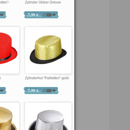
etten"-
Zylinder Glitzer Deluxe
7,99 €
t
Zylinderhut "Pailletten"-gold
7,99 €