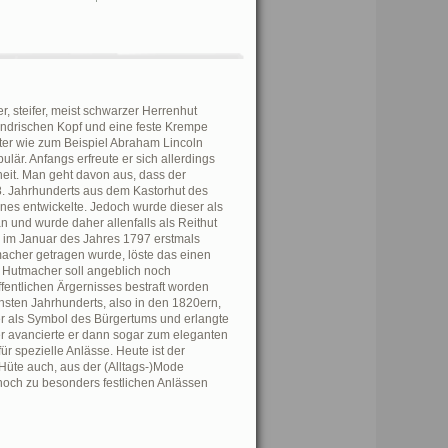
r, steifer, meist schwarzer Herrenhut
lindrischen Kopf und eine feste Krempe
eter wie zum Beispiel Abraham Lincoln
ulär. Anfangs erfreute er sich allerdings
theit. Man geht davon aus, dass der
8. Jahrhunderts aus dem Kastorhut des
es entwickelte. Jedoch wurde dieser als
n und wurde daher allenfalls als Reithut
r im Januar des Jahres 1797 erstmals
macher getragen wurde, löste das einen
 Hutmacher soll angeblich noch
fentlichen Ärgernisses bestraft worden
hsten Jahrhunderts, also in den 1820ern,
der als Symbol des Bürgertums und erlangte
ter avancierte er dann sogar zum eleganten
r spezielle Anlässe. Heute ist der
 Hüte auch, aus der (Alltags-)Mode
och zu besonders festlichen Anlässen