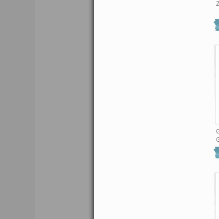
Z
G
G