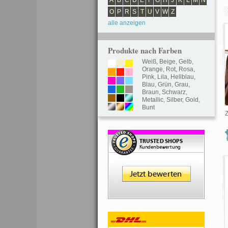
A
B
C
D
E
F
G
H
J
K
L
M
N
O
P
R
S
T
U
V
W
Z
alle anzeigen
Produkte nach Farben
Weiß
,
Beige
,
Gelb
,
Orange
,
Rot
,
Rosa
,
Pink
,
Lila
,
Hellblau
,
Blau
,
Grün
,
Grau
,
Braun
,
Schwarz
,
Metallic
,
Silber
,
Gold
,
Bunt
Z