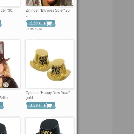
der "30.
Zylinder "Blutiges Spiel" 20
cm
5,59 €
27,95 € / m
Zylinder "Happy New Year"-
rille
gold
3,79 €