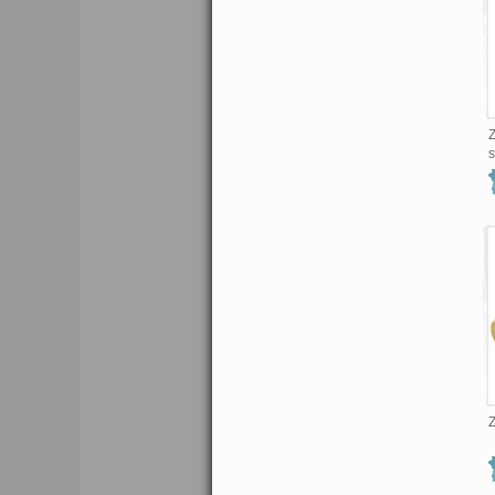
Z
s
Z