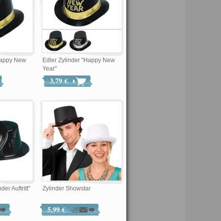
"Happy New
Edler Zylinder "Happy New
Year"
3,79 €
er Auftritt"
Zylinder Showstar
5,99 €