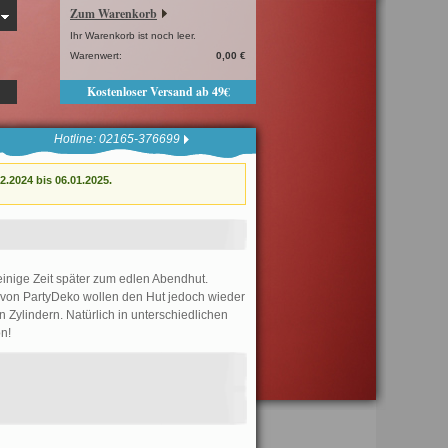
Zum Warenkorb
Ihr Warenkorb ist noch leer.
Warenwert:
0,00 €
Kostenloser Versand ab 49€
Hotline: 02165-376699
.2024 bis 06.01.2025.
einige Zeit später zum edlen Abendhut.
r von PartyDeko wollen den Hut jedoch wieder
 Zylindern. Natürlich in unterschiedlichen
n!