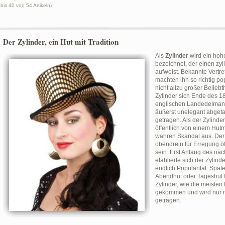
 bis 40 von 54 Artikeln)
Der Zylinder, ein Hut mit Tradition
Als
Zylinder
wird ein hohe
bezeichnet, der einen zy
aufweist. Bekannte Vertr
machten ihn so richtig pop
nicht allzu großer Belieb
Zylinder sich Ende des 1
englischen Landedelmann
äußerst unelegant abgeta
getragen. Als der Zylinde
öffentlich von einem Hut
wahren Skandal aus. Der
obendrein für Erregung öf
sein. Erst Anfang des näc
etablierte sich der Zylin
endlich Popularität. Spä
Abendhut oder Tageshut fü
Zylinder, wie die meisten
gekommen und wird nur n
getragen.