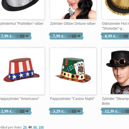
ylinderhut "Pailletten"-silber
Zylinder Glitzer Deluxe-silber
Glänzender Hut mi
"Showstar"-g...
7,99 €
7,99 €
8,99 €
appzylinder "Americano"
Pappzylinder "Casino Night"
Zylinder "Steamp
Brille
2,99 €
3,29 €
12,39 €
tikel pro Seite:
20
,
40
,
80
,
100