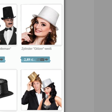
ntleman"
Zylinder "Glitzer"-weiß
2,89 €