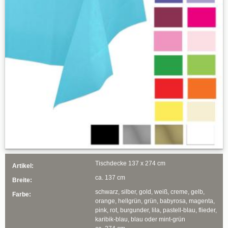
Tischdecke 137 x 274 cm
Artikel:
ca. 137 cm
Breite:
schwarz, silber, gold, weiß, creme, gelb,
Farbe:
orange, hellgrün, grün, babyrosa, magenta,
pink, rot, burgunder, lila, pastell-blau, flieder,
karibik-blau, blau oder mint-grün