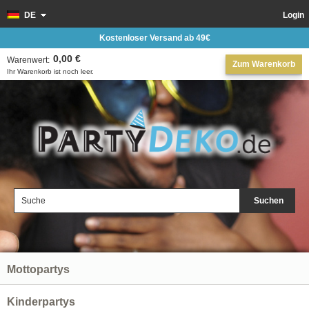
DE
Login
Kostenloser Versand ab 49€
0,00 €
Warenwert:
Zum Warenkorb
Ihr Warenkorb ist noch leer.
Suchen
Mottopartys
Kinderpartys