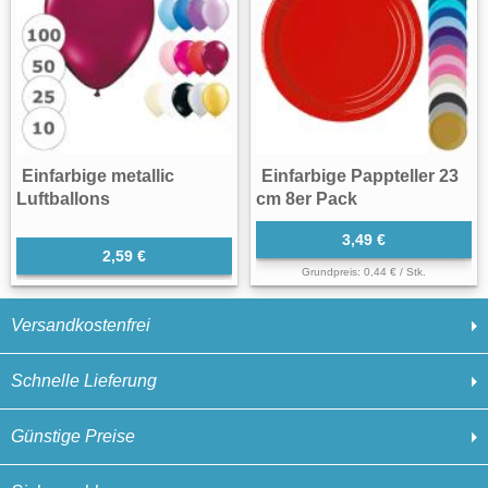
Einfarbige metallic
Einfarbige Pappteller 23
Luftballons
cm 8er Pack
3,49 €
2,59 €
Grundpreis: 0,44 € / Stk.
Versandkostenfrei
Schnelle Lieferung
Günstige Preise