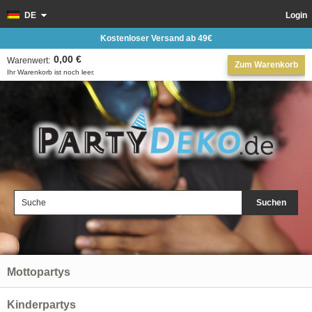
DE
Login
Kostenloser Versand ab 49€
0,00 €
Warenwert:
Zum Warenkorb
Ihr Warenkorb ist noch leer.
Suchen
Mottopartys
Kinderpartys