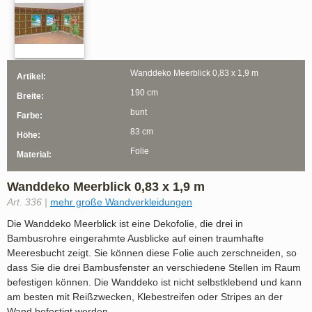
Wanddeko Meerblick 0,83 x 1,9 m
Artikel:
190 cm
Breite:
bunt
Farbe:
83 cm
Höhe:
Folie
Material:
Wanddeko Meerblick 0,83 x 1,9 m
Art. 336 |
mehr große Wandverkleidungen
Die Wanddeko Meerblick ist eine Dekofolie, die drei in
Bambusrohre eingerahmte Ausblicke auf einen traumhafte
Meeresbucht zeigt. Sie können diese Folie auch zerschneiden, so
dass Sie die drei Bambusfenster an verschiedene Stellen im Raum
befestigen können. Die Wanddeko ist nicht selbstklebend und kann
am besten mit Reißzwecken, Klebestreifen oder Stripes an der
Wand befestigt werden.