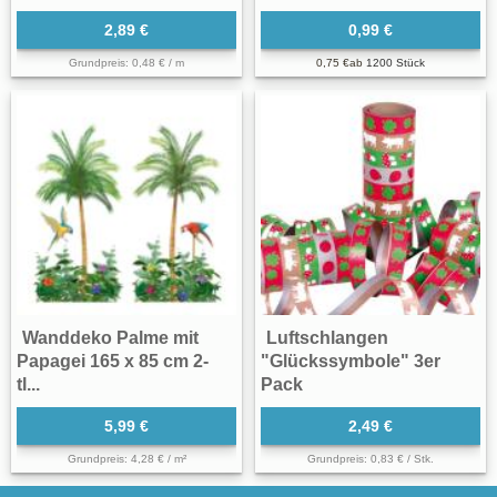
2,89 €
0,99 €
Grundpreis: 0,48 € / m
0,75 €
ab
1200 Stück
Wanddeko Palme mit
Luftschlangen
Papagei 165 x 85 cm 2-
"Glückssymbole" 3er
tl...
Pack
5,99 €
2,49 €
Grundpreis: 4,28 € / m²
Grundpreis: 0,83 € / Stk.