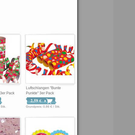
Luftschlangen "Bunte
 3er Pack
Punkte" 3er Pack
2,59 €
 € / Stk.
Grundpreis: 0,86 € / Stk.