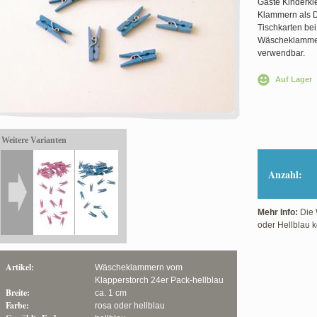
Gäste Kinderkl
Klammern als 
Tischkarten bei
Wäscheklammern
verwendbar.
Auf Lager
Weitere Varianten
Anzahl:
Mehr Info:
Die 
oder Hellblau 
Artikel:
Wäscheklammern vom
Klapperstorch 24er Pack-hellblau
Breite:
ca. 1 cm
Farbe:
rosa oder hellblau