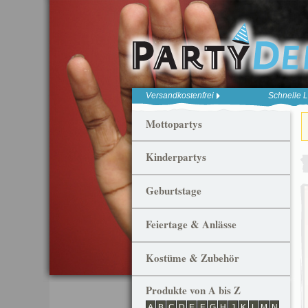
Versandkostenfrei
Schnelle L
Mottopartys
Kinderpartys
Geburtstage
Feiertage & Anlässe
Kostüme & Zubehör
Produkte von A bis Z
A
B
C
D
E
F
G
H
J
K
L
M
N