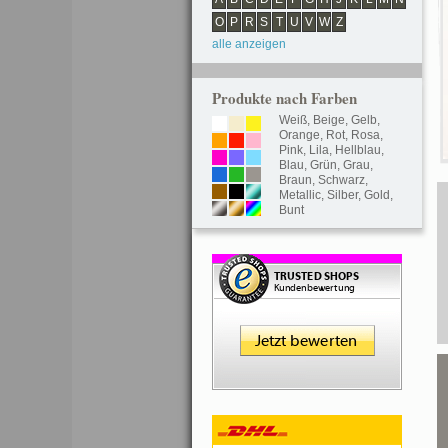
O
P
R
S
T
U
V
W
Z
alle anzeigen
Produkte nach Farben
Weiß
,
Beige
,
Gelb
,
Orange
,
Rot
,
Rosa
,
Pink
,
Lila
,
Hellblau
,
Blau
,
Grün
,
Grau
,
Braun
,
Schwarz
,
Metallic
,
Silber
,
Gold
,
Bunt