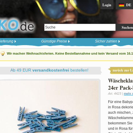
Login
DE
Suchen
ieferung
Günstige Preise
Sicher zahlen
Wir machen Weihnachtsferien. Keine Bestellannahme und kein Versand vom 16.12
Ab 49 EUR
versandkostenfrei
bestellen!
zurück zur Li
Wäschekla
24er Pack-
Art. 4423 |
mehr 
Für eine Babypa
in Rosa dekorie
auch mischen, 
Wäscheklammer
bekommen Sie b
und in Rosa für