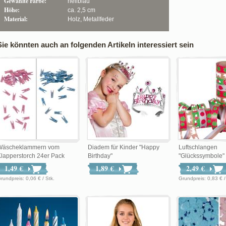
Gewählte Farbe:
hellblau
Höhe:
ca. 2,5 cm
Material:
Holz, Metallfeder
Sie könnten auch an folgenden Artikeln interessiert sein
Wäscheklammern vom
Diadem für Kinder "Happy
Luftschlangen
lapperstorch 24er Pack
Birthday"
"Glückssymbole"
1,49 €
1,89 €
2,49 €
Grundpreis: 0,06 € / Stk.
Grundpreis: 0,83