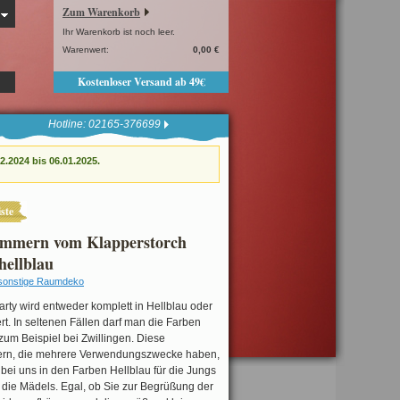
Zum Warenkorb
Ihr Warenkorb ist noch leer.
Warenwert:
0,00 €
Kostenloser Versand ab 49€
Hotline: 02165-376699
.2024 bis 06.01.2025.
ste
mmern vom Klapperstorch
hellblau
sonstige Raumdeko
rty wird entweder komplett in Hellblau oder
rt. In seltenen Fällen darf man die Farben
zum Beispiel bei Zwillingen. Diese
n, die mehrere Verwendungszwecke haben,
ei uns in den Farben Hellblau für die Jungs
 die Mädels. Egal, ob Sie zur Begrüßung der