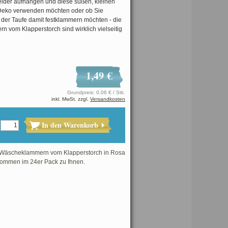
eider aufhängen und diese süßen, kleinen
Deko verwenden möchten oder ob Sie
 der Taufe damit festklammern möchten - die
 vom Klapperstorch sind wirklich vielseitig
1,49 €
Grundpreis: 0,06 € / Stk.
inkl. MwSt. zzgl.
Versandkosten
In den Warenkorb
Wäscheklammern vom Klapperstorch in Rosa
kommen im 24er Pack zu Ihnen.