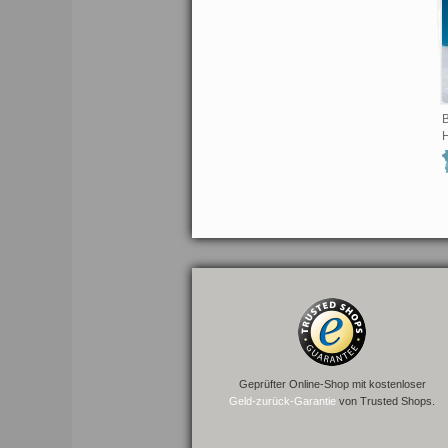
B
H
Geprüfter Online-Shop mit kostenloser
Geld-zurück-Garantie
von Trusted Shops.