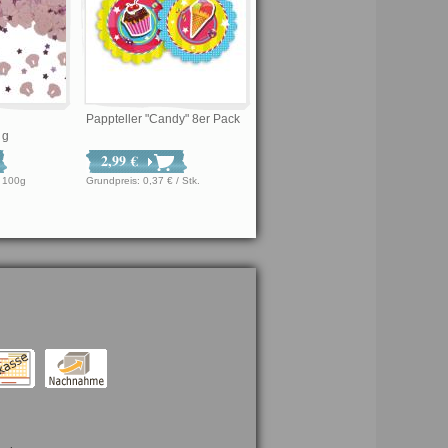
Pappteller "Candy" 8er Pack
 g
2,99 €
21 € / 100g
Grundpreis: 0,37 € / Stk.