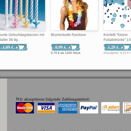
unte Geburtstagskerzen mit
Blumenkette Rainbow
Konfetti "Kleine
alter 36-tlg.
Fußabdrücke" 14
1,09 €
0,99 €
1,29 €
0,75 €
ab
1200 Stück
Grundpreis: 9,
Wir akzeptieren folgende Zahlungsmittel: