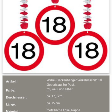
Wirbel-Deckenhänger Verkehrsschild 18.
Artikel:
Geburtstag 3er Pack
rot, weiß und silber
Farbe:
ca. 17,5 cm
Durchmesser:
ca. 75 cm
Länge:
metallische Folie, Pappe
Material: