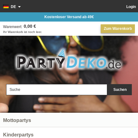
DE
Login
Kostenloser Versand ab 49€
0,00 €
Warenwert:
Zum Warenkorb
Ihr Warenkorb ist noch leer.
Suchen
Mottopartys
Kinderpartys