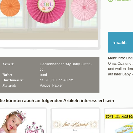
Anzahl:
Mehr Info:
Endl
Artikel:
Oma, Opa und al
Deckenhänger "My Baby Girl" 6-
und wollen den
tlg.
Farbe:
auf Ihrer Baby 
bunt
Durchmesser:
ca. 20, 30 und 40 cm
Material:
Pappe, Papier
Sie könnten auch an folgenden Artikeln interessiert sein