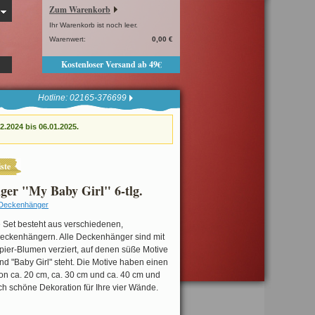
Zum Warenkorb
Ihr Warenkorb ist noch leer.
Warenwert:
0,00 €
Kostenloser Versand ab 49€
Hotline: 02165-376699
.2024 bis 06.01.2025.
ste
ger "My Baby Girl" 6-tlg.
Deckenhänger
e Set besteht aus verschiedenen,
eckenhängern. Alle Deckenhänger sind mit
pier-Blumen verziert, auf denen süße Motive
nd "Baby Girl" steht. Die Motive haben einen
n ca. 20 cm, ca. 30 cm und ca. 40 cm und
ich schöne Dekoration für Ihre vier Wände.