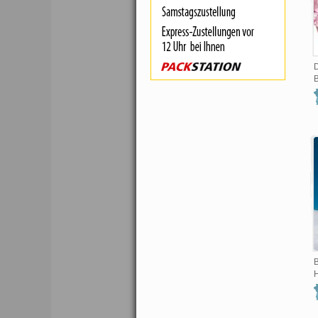
D
B
B
H