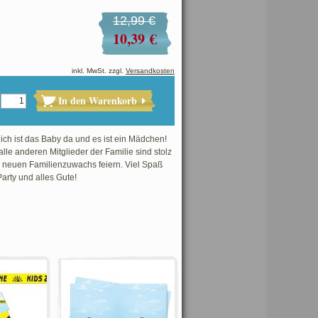
12,99 €
10,39 €
inkl. MwSt. zzgl.
Versandkosten
In den Warenkorb
ich ist das Baby da und es ist ein Mädchen!
le anderen Mitglieder der Familie sind stolz
 neuen Familienzuwachs feiern. Viel Spaß
Party und alles Gute!