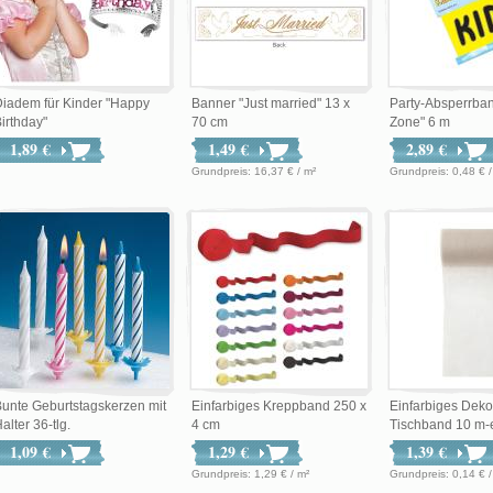
iadem für Kinder "Happy
Banner "Just married" 13 x
Party-Absperrban
irthday"
70 cm
Zone" 6 m
1,89 €
1,49 €
2,89 €
Grundpreis: 16,37 € / m²
Grundpreis: 0,48 
unte Geburtstagskerzen mit
Einfarbiges Kreppband 250 x
Einfarbiges Deko
alter 36-tlg.
4 cm
Tischband 10 m-el
1,09 €
1,29 €
1,39 €
Grundpreis: 1,29 € / m²
Grundpreis: 0,14 