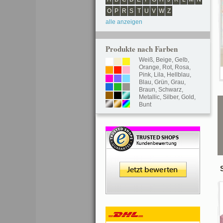
O
P
R
S
T
U
V
W
Z
alle anzeigen
Produkte nach Farben
Weiß
,
Beige
,
Gelb
,
Orange
,
Rot
,
Rosa
,
Pink
,
Lila
,
Hellblau
,
Blau
,
Grün
,
Grau
,
Braun
,
Schwarz
,
Metallic
,
Silber
,
Gold
,
Bunt