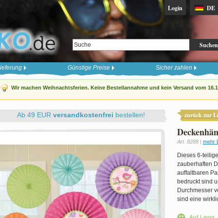
Login
DE
Suchen
ieferung
Günstige Preise
Sicher zahlen
Wir machen Weihnachtsferien. Keine Bestellannahme und kein Versand vom 16.12
Ab 49 EUR
versandkostenfrei
bestellen!
zurück zur Li
Deckenhän
Art. 8288 |
mehr 
Dieses 6-teilig
zauberhaften D
auffaltbaren Pa
bedruckt sind u
Durchmesser vo
sind eine wirkl
Auf Lager