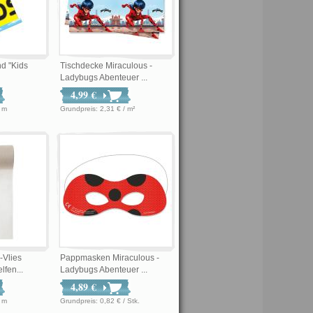
d "Kids
Tischdecke Miraculous -
Ladybugs Abenteuer ...
4,99 €
€ / m
Grundpreis: 2,31 € / m²
-Vlies
Pappmasken Miraculous -
fen...
Ladybugs Abenteuer ...
4,89 €
€ / m
Grundpreis: 0,82 € / Stk.