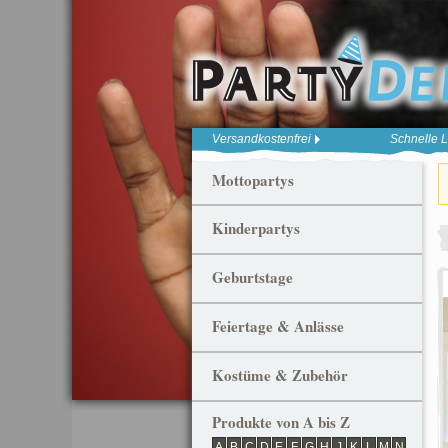
Versandkostenfrei
Schnelle L
Mottopartys
Kinderpartys
Geburtstage
Feiertage & Anlässe
Kostüme & Zubehör
Produkte von A bis Z
A
B
C
D
E
F
G
H
J
K
L
M
N