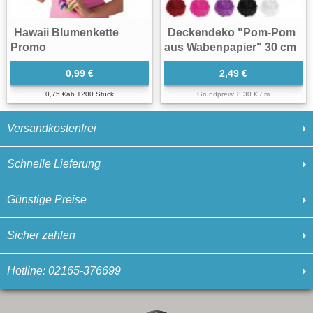
Hawaii Blumenkette
Deckendeko "Pom-Pom
Promo
aus Wabenpapier" 30 cm
0,99 €
2,49 €
0,75 €
ab
1200 Stück
Grundpreis: 8,30 € / m
Versandkostenfrei
Schnelle Lieferung
Günstige Preise
Sicher zahlen
Hotline: 02165-376699