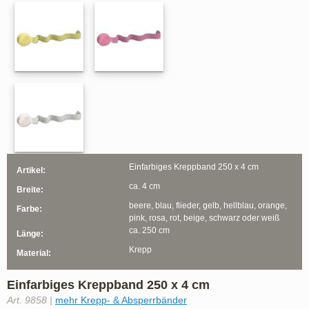
Einfarbiges Kreppband 250 x 4 cm
Artikel:
ca. 4 cm
Breite:
beere, blau, flieder, gelb, hellblau, orange,
Farbe:
pink, rosa, rot, beige, schwarz oder weiß
ca. 250 cm
Länge:
Krepp
Material:
Einfarbiges Kreppband 250 x 4 cm
Art. 9858 |
mehr Krepp- & Absperrbänder