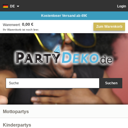
DE
Login
Kostenloser Versand ab 49€
0,00 €
Warenwert:
Zum Warenkorb
Ihr Warenkorb ist noch leer.
Suchen
Mottopartys
Kinderpartys