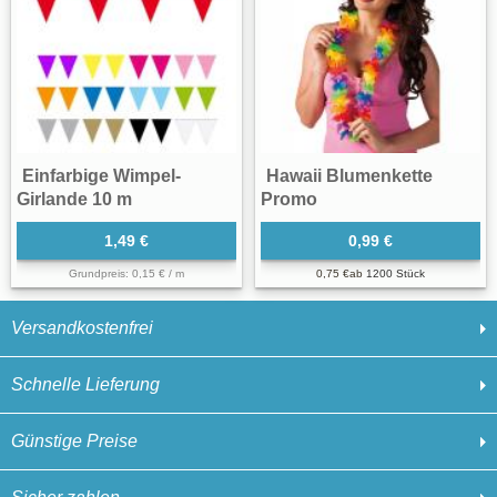
Einfarbige Wimpel-
Hawaii Blumenkette
Girlande 10 m
Promo
1,49 €
0,99 €
Grundpreis: 0,15 € / m
0,75 €
ab
1200 Stück
Versandkostenfrei
Schnelle Lieferung
Günstige Preise