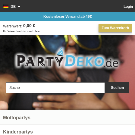
DE
Login
Kostenloser Versand ab 49€
0,00 €
Warenwert:
Zum Warenkorb
Ihr Warenkorb ist noch leer.
Suchen
Mottopartys
Kinderpartys