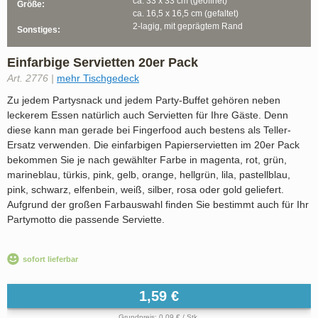
ca. 33 x 33 cm (geöffnet)
Größe:
ca. 16,5 x 16,5 cm (gefaltet)
2-lagig, mit geprägtem Rand
Sonstiges:
Einfarbige Servietten 20er Pack
Art. 2776 |
mehr Tischgedeck
Zu jedem Partysnack und jedem Party-Buffet gehören neben
leckerem Essen natürlich auch Servietten für Ihre Gäste. Denn
diese kann man gerade bei Fingerfood auch bestens als Teller-
Ersatz verwenden. Die einfarbigen Papierservietten im 20er Pack
bekommen Sie je nach gewählter Farbe in magenta, rot, grün,
marineblau, türkis, pink, gelb, orange, hellgrün, lila, pastellblau,
pink, schwarz, elfenbein, weiß, silber, rosa oder gold geliefert.
Aufgrund der großen Farbauswahl finden Sie bestimmt auch für Ihr
Partymotto die passende Serviette.
sofort lieferbar
1,59 €
Grundpreis: 0,09 € / Stk.