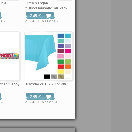
unte
Luftschlangen
"Glückssymbole" 3er Pack
2,49 €
 € / Stk.
Grundpreis: 0,83 € / Stk.
anner "Happy
Tischdecke 137 x 274 cm
2,59 €
€ / m
Grundpreis: 0,69 € / m²