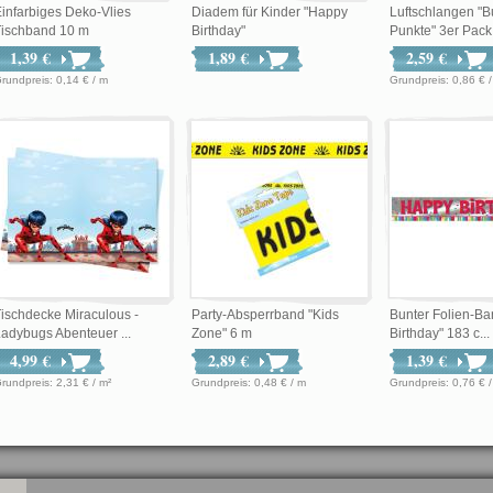
infarbiges Deko-Vlies
Diadem für Kinder "Happy
Luftschlangen "B
Tischband 10 m
Birthday"
Punkte" 3er Pack
1,39 €
1,89 €
2,59 €
Grundpreis: 0,14 € / m
Grundpreis: 0,86
ischdecke Miraculous -
Party-Absperrband "Kids
Bunter Folien-B
adybugs Abenteuer ...
Zone" 6 m
Birthday" 183 c...
4,99 €
2,89 €
1,39 €
Grundpreis: 2,31 € / m²
Grundpreis: 0,48 € / m
Grundpreis: 0,76 