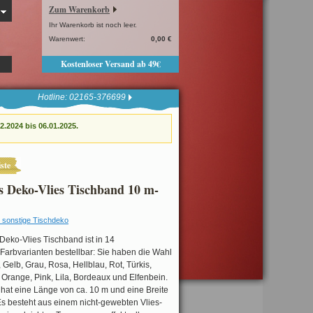
Zum Warenkorb
Ihr Warenkorb ist noch leer.
Warenwert:
0,00 €
Kostenloser Versand ab 49€
Hotline: 02165-376699
.2024 bis 06.01.2025.
ste
s Deko-Vlies Tischband 10 m-
 sonstige Tischdeko
Deko-Vlies Tischband ist in 14
Farbvarianten bestellbar: Sie haben die Wahl
Gelb, Grau, Rosa, Hellblau, Rot, Türkis,
Orange, Pink, Lila, Bordeaux und Elfenbein.
at eine Länge von ca. 10 m und eine Breite
Es besteht aus einem nicht-gewebten Vlies-