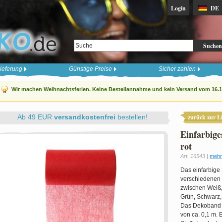
Login
DE
Suchen
ieferung
Günstige Preise
Sicher zahlen
Wir machen Weihnachtsferien. Keine Bestellannahme und kein Versand vom 16.12
Ab 49 EUR
versandkostenfrei
bestellen!
zurück zur Li
Einfarbige
rot
Art. 16543 |
mehr
Das einfarbige 
verschiedenen 
zwischen Weiß, 
Grün, Schwarz, 
Das Dekoband h
von ca. 0,1 m. 