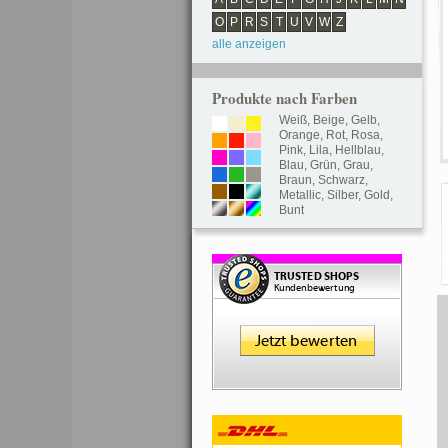
O
P
R
S
T
U
V
W
Z
alle anzeigen
Produkte nach Farben
Weiß
,
Beige
,
Gelb
,
Orange
,
Rot
,
Rosa
,
Pink
,
Lila
,
Hellblau
,
Blau
,
Grün
,
Grau
,
Braun
,
Schwarz
,
Metallic
,
Silber
,
Gold
,
Bunt