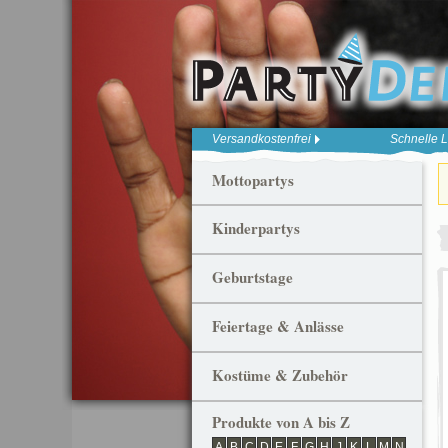
Versandkostenfrei
Schnelle L
Mottopartys
Kinderpartys
Geburtstage
Feiertage & Anlässe
Kostüme & Zubehör
Produkte von A bis Z
A
B
C
D
E
F
G
H
J
K
L
M
N