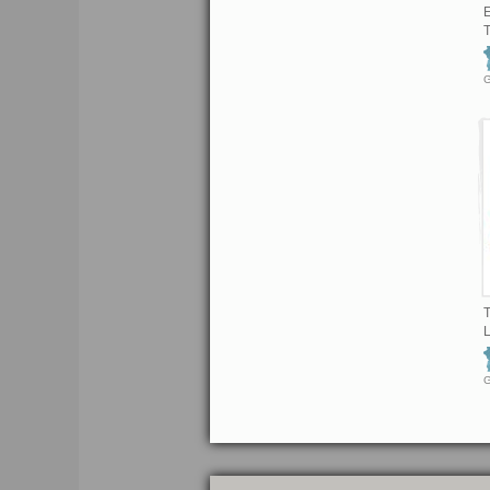
E
T
L