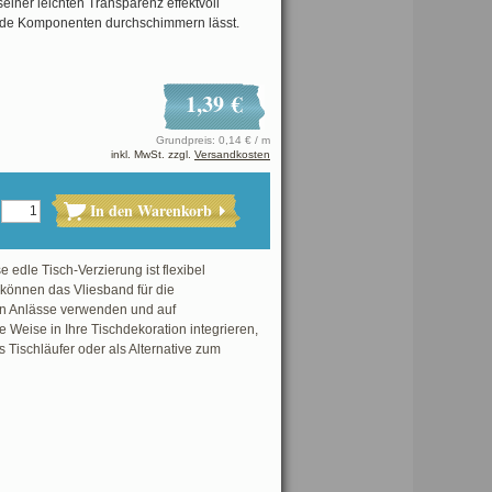
 seiner leichten Transparenz effektvoll
nde Komponenten durchschimmern lässt.
1,39 €
Grundpreis: 0,14 € / m
inkl. MwSt. zzgl.
Versandkosten
In den Warenkorb
 edle Tisch-Verzierung ist flexibel
 können das Vliesband für die
n Anlässe verwenden und auf
e Weise in Ihre Tischdekoration integrieren,
s Tischläufer oder als Alternative zum