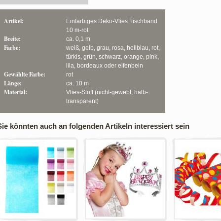
Artikel:
Einfarbiges Deko-Vlies Tischband
10 m-rot
Breite:
ca. 0,1 m
Farbe:
weiß, gelb, grau, rosa, hellblau, rot,
türkis, grün, schwarz, orange, pink,
lila, bordeaux oder elfenbein
Gewählte Farbe:
rot
Länge:
ca. 10 m
Material:
Vlies-Stoff (nicht-gewebt, halb-
transparent)
Sie könnten auch an folgenden Artikeln interessiert sein