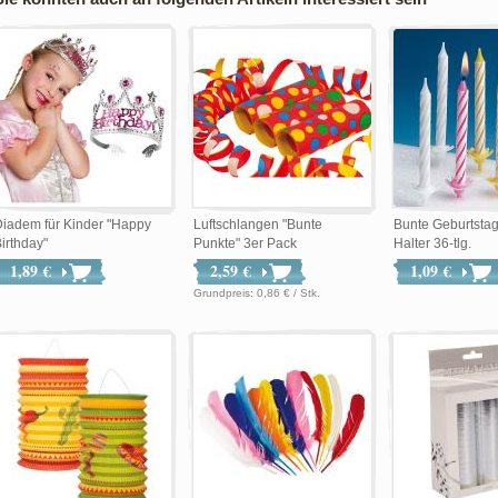
iadem für Kinder "Happy
Luftschlangen "Bunte
Bunte Geburtstag
irthday"
Punkte" 3er Pack
Halter 36-tlg.
1,89 €
2,59 €
1,09 €
Grundpreis: 0,86 € / Stk.