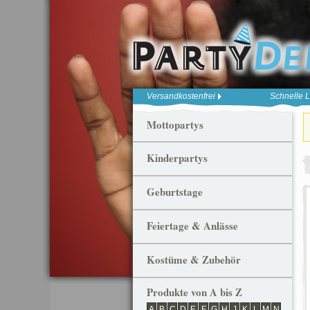
Versandkostenfrei
Schnelle L
Mottopartys
Kinderpartys
Geburtstage
Feiertage & Anlässe
Kostüme & Zubehör
Produkte von A bis Z
A
B
C
D
E
F
G
H
J
K
L
M
N