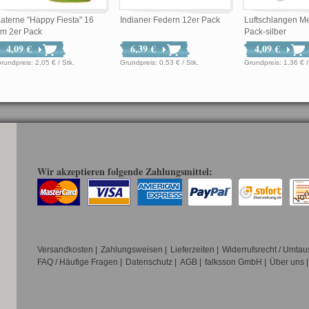
aterne "Happy Fiesta" 16
Indianer Federn 12er Pack
Luftschlangen Met
cm 2er Pack
Pack-silber
4,09 €
6,39 €
4,09 €
Grundpreis: 2,05 € / Stk.
Grundpreis: 0,53 € / Stk.
Grundpreis: 1,36
Wir akzeptieren folgende Zahlungsmittel:
Versandkosten
|
Zahlungsweisen
|
Lieferzeiten
|
Widerrufsrecht / Umtau
FAQ / Häufige Fragen
|
Datenschutz
|
AGB
|
falksson GmbH
|
Über uns
|