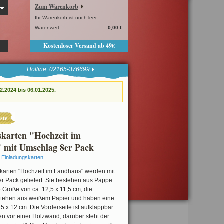
Zum Warenkorb
Ihr Warenkorb ist noch leer.
Warenwert:
0,00 €
Kostenloser Versand ab 49€
Hotline: 02165-376699
.2024 bis 06.01.2025.
ste
skarten "Hochzeit im
 mit Umschlag 8er Pack
 Einladungskarten
karten "Hochzeit im Landhaus" werden mit
r Pack geliefert. Sie bestehen aus Pappe
 Größe von ca. 12,5 x 11,5 cm; die
tehen aus weißem Papier und haben eine
5 x 12 cm. Die Vorderseite ist aufklappbar
en vor einer Holzwand; darüber steht der