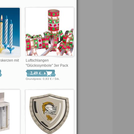
skerzen mit
Luftschlangen
"Glückssymbole" 3er Pack
2,49 €
Grundpreis: 0,83 € / Stk.