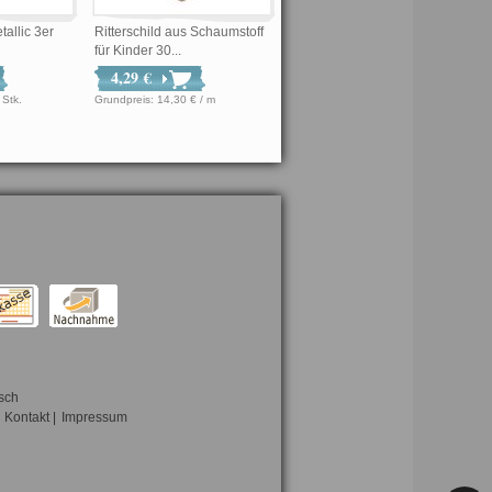
allic 3er
Ritterschild aus Schaumstoff
für Kinder 30...
4,29 €
 € / Stk.
Grundpreis: 14,30 € / m
sch
Kontakt
|
Impressum