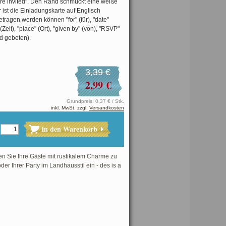
're invited". Den Rand schmückt eine weiße
 ist die Einladungskarte auf Englisch
getragen werden können "for" (für), "date"
(Zeit), "place" (Ort), "given by" (von), "RSVP"
d gebeten).
3,39 €
2,99 €
Grundpreis: 0,37 € / Stk.
inkl. MwSt. zzgl.
Versandkosten
In den Warenkorb
n Sie Ihre Gäste mit rustikalem Charme zu
der Ihrer Party im Landhausstil ein - des is a