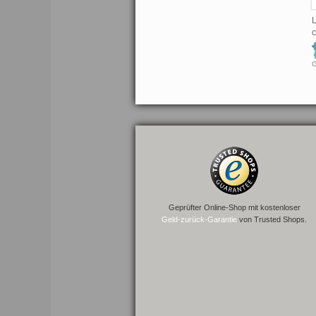
L
Geprüfter Online-Shop mit kostenloser
Geld-zurück-Garantie
von Trusted Shops.