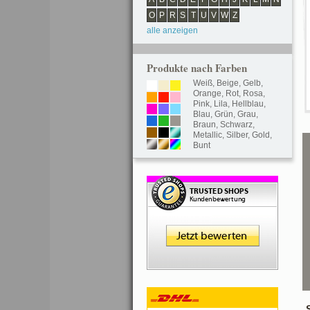
O
P
R
S
T
U
V
W
Z
alle anzeigen
Produkte nach Farben
Weiß
,
Beige
,
Gelb
,
Orange
,
Rot
,
Rosa
,
Pink
,
Lila
,
Hellblau
,
Blau
,
Grün
,
Grau
,
Braun
,
Schwarz
,
Metallic
,
Silber
,
Gold
,
Bunt