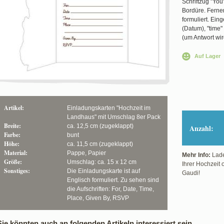
Schriftzug "You
Bordüre. Ferner
formuliert. Ein
(Datum), "time" 
(um Antwort wir
Auf Lager
Artikel:
Einladungskarten "Hochzeit im
Landhaus" mit Umschlag 8er Pack
Breite:
ca. 12,5 cm (zugeklappt)
Anzahl:
Farbe:
bunt
Höhe:
ca. 11,5 cm (zugeklappt)
Material:
Pappe, Papier
Mehr Info:
Lade
Größe:
Umschlag: ca. 15 x 12 cm
Ihrer Hochzeit o
Sonstiges:
Die Einladungskarte ist auf
Gaudi!
Englisch formuliert. Zu sehen sind
die Aufschriften: For, Date, Time,
Place, Given By, RSVP
Sie könnten auch an folgenden Artikeln interessiert sein