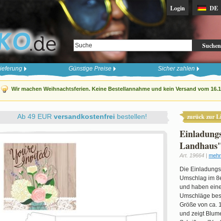
Login
DE
Suchen
ieferung
Günstige Preise
Sicher zahlen
Wir machen Weihnachtsferien. Keine Bestellannahme und kein Versand vom 16.12
Ab 49 EUR
versandkostenfrei
bestellen!
zurück zur Li
Einladung
Landhaus"
Art. 19664 |
mehr
Die Einladungs
Umschlag im 8e
und haben eine
Umschläge bes
Größe von ca. 1
und zeigt Blum