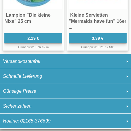
Lampion "Die kleine
Kleine Servietten
Nixe" 25 cm
"Mermaids have fun" 16er
...
2,19 €
3,39 €
Grundpreis: 8,76 € / m
Grundpreis: 0,21 € / Stk.
Versandkostenfrei
Schnelle Lieferung
Günstige Preise
Sicher zahlen
Hotline: 02165-376699