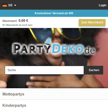
DE
Login
Kostenloser Versand ab 49€
0,00 €
Warenwert:
Zum Warenkorb
Ihr Warenkorb ist noch leer.
Suchen
Mottopartys
Kinderpartys