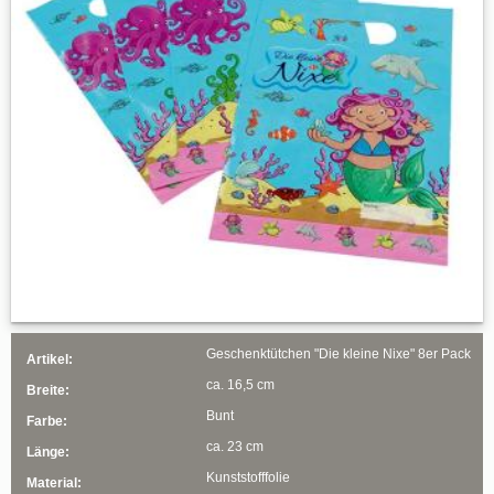
Geschenktütchen "Die kleine Nixe" 8er Pack
Artikel:
ca. 16,5 cm
Breite:
Bunt
Farbe:
ca. 23 cm
Länge:
Kunststofffolie
Material: